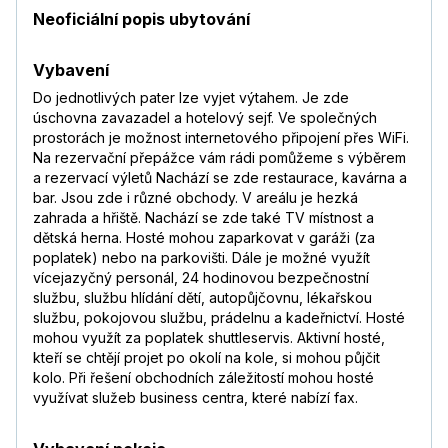
Neoficiální popis ubytování
Vybavení
Do jednotlivých pater lze vyjet výtahem. Je zde
úschovna zavazadel a hotelový sejf. Ve společných
prostorách je možnost internetového připojení přes WiFi.
Na rezervační přepážce vám rádi pomůžeme s výběrem
a rezervací výletů Nachází se zde restaurace, kavárna a
bar. Jsou zde i různé obchody. V areálu je hezká
zahrada a hřiště. Nachází se zde také TV místnost a
dětská herna. Hosté mohou zaparkovat v garáži (za
poplatek) nebo na parkovišti. Dále je možné využít
vícejazyčný personál, 24 hodinovou bezpečnostní
službu, službu hlídání dětí, autopůjčovnu, lékařskou
službu, pokojovou službu, prádelnu a kadeřnictví. Hosté
mohou využít za poplatek shuttleservis. Aktivní hosté,
kteří se chtějí projet po okolí na kole, si mohou půjčit
kolo. Při řešení obchodních záležitostí mohou hosté
využívat služeb business centra, které nabízí fax.