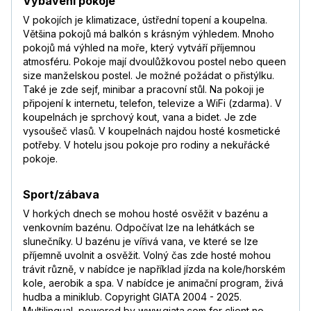
Vybavení pokoje
V pokojích je klimatizace, ústřední topení a koupelna.
Většina pokojů má balkón s krásným výhledem. Mnoho
pokojů má výhled na moře, který vytváří příjemnou
atmosféru. Pokoje mají dvoulůžkovou postel nebo queen
size manželskou postel. Je možné požádat o přistýlku.
Také je zde sejf, minibar a pracovní stůl. Na pokoji je
připojení k internetu, telefon, televize a WiFi (zdarma). V
koupelnách je sprchový kout, vana a bidet. Je zde
vysoušeč vlasů. V koupelnách najdou hosté kosmetické
potřeby. V hotelu jsou pokoje pro rodiny a nekuřácké
pokoje.
Sport/zábava
V horkých dnech se mohou hosté osvěžit v bazénu a
venkovním bazénu. Odpočívat lze na lehátkách se
slunečníky. U bazénu je vířivá vana, ve které se lze
příjemně uvolnit a osvěžit. Volný čas zde hosté mohou
trávit různě, v nabídce je například jízda na kole/horském
kole, aerobik a spa. V nabídce je animační program, živá
hudba a miniklub. Copyright GIATA 2004 - 2025.
Multilingual, powered by www.giata.com for client no.