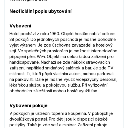
Neoficiální popis ubytování
Vybavení
Hotel pochází z roku 1960. Objekt hostům nabízí celkem
38 pokojů. Do jednotivých poschodí je možné pohodlně
vyjet výtahem. Je zde úschovna zavazadel a hotelový
sejf. Ve společných prostorách je možnost internetového
připojení přes WiFi. Objekt má celou řadou zařízení pro
handicapované. Nachází se zde několik stravovacích
zařízení, například snídaňový salónek a bar. Je zde TV
místnost. Ti, kteří přijeli vlastním autem, mohou parkovat
na parkovišti. Dále je možné využít vícejazyčný personál,
lékařskou službu a pokojovou službu. Při vyřizování
obchodních záležitostí mohou hosté využít fax.
Vybavení pokoje
V pokojích je ústřední topení a koupelna. V pokojích je
dvoulůžková postel. Pro děti jsou k dispozici dětské
postýlky. Také je zde sejf a minibar. Zařízení pokoje