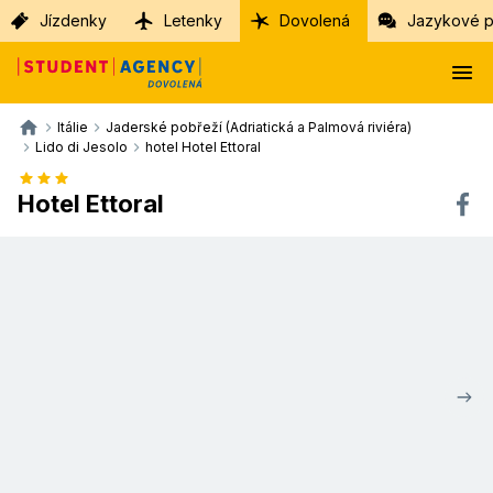
Jízdenky
Letenky
Dovolená
Jazykové p
Itálie
Jaderské pobřeží (Adriatická a Palmová riviéra)
Lido di Jesolo
hotel Hotel Ettoral
Hotel Ettoral