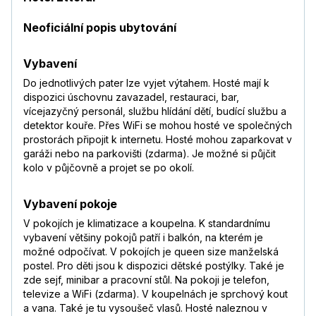
Neoficiální popis ubytování
Vybavení
Do jednotlivých pater lze vyjet výtahem. Hosté mají k
dispozici úschovnu zavazadel, restauraci, bar,
vícejazyčný personál, službu hlídání dětí, budící službu a
detektor kouře. Přes WiFi se mohou hosté ve společných
prostorách připojit k internetu. Hosté mohou zaparkovat v
garáži nebo na parkovišti (zdarma). Je možné si půjčit
kolo v půjčovně a projet se po okolí.
Vybavení pokoje
V pokojích je klimatizace a koupelna. K standardnímu
vybavení většiny pokojů patří i balkón, na kterém je
možné odpočívat. V pokojích je queen size manželská
postel. Pro děti jsou k dispozici dětské postýlky. Také je
zde sejf, minibar a pracovní stůl. Na pokoji je telefon,
televize a WiFi (zdarma). V koupelnách je sprchový kout
a vana. Také je tu vysoušeč vlasů. Hosté naleznou v