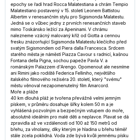
epochy se řadí hrad Rocca Malatestiana a chrám Tempio
Malatestiano postavený v 15. století Leonem Battistou
Albertim v renesančním stylu pro Sigismonda Malatestu.
Jedná se o vůbec jedny z prvních renesančních staveb
mimo Toskánsko ležící za Apeninami. V chrámu
nalezneme vzácný malovaný kříž od Giotta a cennou
fresku znázorňující Sigismonda Malatestu klečícího před
svatým Sigismondem od Piera dalla Francesca. Srdcem
starého města je náměstí Piazza Cavour s radnicí, kašnou
Fontana della Pigna, sochou papeže Pavla V. a
románským Palazzem d'Arengo. Opomenout ale nesmíme
ani Rimini jako rodiště Federica Felliniho, největšího
italského filmového režiséra 20. století, který "svému"
městu věnoval nezapomenutelný film Amarcord.
Moře a pláže
40 km dlouhá pláž je tvořena převážně velmi jemným
pískem, v průměru dosahuje šířky kolem 50 m a je
vyhlášená pozvolným a bezpečným vstupem do moře,
absolutně ideálním pro malé děti a neplavce. Plavat se dá
zpravidla až ve vzdálenosti od 100 až 150 metrů od
břehu, za vlnolamy, díky kterým je hladina u břehu téměř
stále zcela poklidná. Voda zde bývá kvůli jemnému písku