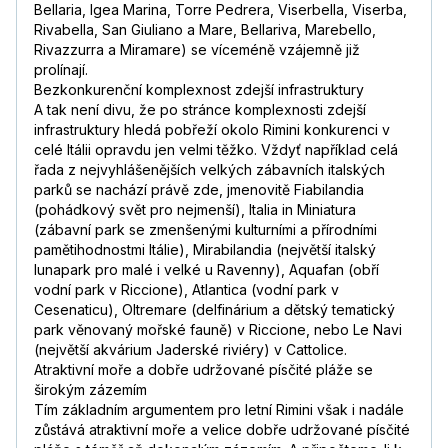
Bellaria, Igea Marina, Torre Pedrera, Viserbella, Viserba,
Rivabella, San Giuliano a Mare, Bellariva, Marebello,
Rivazzurra a Miramare) se víceméně vzájemně již
prolínají.
Bezkonkurenční komplexnost zdejší infrastruktury
A tak není divu, že po stránce komplexnosti zdejší
infrastruktury hledá pobřeží okolo Rimini konkurenci v
celé Itálii opravdu jen velmi těžko. Vždyť například celá
řada z nejvyhlášenějších velkých zábavních italských
parků se nachází právě zde, jmenovitě Fiabilandia
(pohádkový svět pro nejmenší), Italia in Miniatura
(zábavní park se zmenšenými kulturními a přírodními
pamětihodnostmi Itálie), Mirabilandia (největší italský
lunapark pro malé i velké u Ravenny), Aquafan (obří
vodní park v Riccione), Atlantica (vodní park v
Cesenaticu), Oltremare (delfinárium a dětský tematický
park věnovaný mořské fauně) v Riccione, nebo Le Navi
(největší akvárium Jaderské riviéry) v Cattolice.
Atraktivní moře a dobře udržované písčité pláže se
širokým zázemím
Tím základním argumentem pro letní Rimini však i nadále
zůstává atraktivní moře a velice dobře udržované písčité