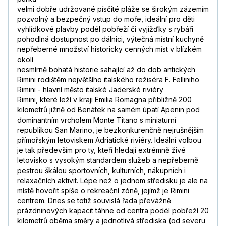
velmi dobře udržované písčité pláže se širokým zázemím
pozvolný a bezpečný vstup do moře, ideální pro děti
vyhlídkové plavby podél pobřeží či vyjížďky s rybáři
pohodlná dostupnost po dálnici, výtečná místní kuchyně
nepřeberné množství historicky cenných míst v blízkém
okolí
nesmírně bohatá historie sahající až do dob antických
Rimini rodištěm největšího italského režiséra F. Felliniho
Rimini - hlavní město italské Jaderské riviéry
Rimini, které leží v kraji Emilia Romagna přibližně 200
kilometrů jižně od Benátek na samém úpatí Apenin pod
dominantním vrcholem Monte Titano s miniaturní
republikou San Marino, je bezkonkurenčně nejrušnějším
přímořským letoviskem Adriatické riviéry. Ideální volbou
je tak především pro ty, kteří hledají extrémně živé
letovisko s vysokým standardem služeb a nepřeberně
pestrou škálou sportovních, kulturních, nákupních i
relaxačních aktivit. Lépe než o jednom středisku je ale na
místě hovořit spíše o rekreační zóně, jejímž je Rimini
centrem. Dnes se totiž souvislá řada převážně
prázdninových kapacit táhne od centra podél pobřeží 20
kilometrů oběma směry a jednotlivá střediska (od severu