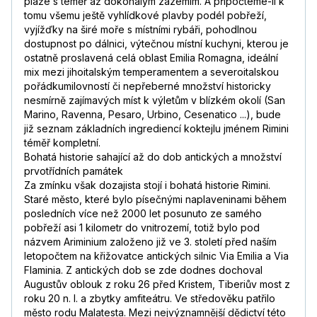
pláže s téměř až dokonalým zázemím. A připočteme-li k
tomu všemu ještě vyhlídkové plavby podél pobřeží,
vyjížďky na širé moře s místními rybáři, pohodlnou
dostupnost po dálnici, výtečnou místní kuchyni, kterou je
ostatně proslavená celá oblast Emilia Romagna, ideální
mix mezi jihoitalským temperamentem a severoitalskou
pořádkumilovností či nepřeberné množství historicky
nesmírně zajímavých míst k výletům v blízkém okolí (San
Marino, Ravenna, Pesaro, Urbino, Cesenatico ...), bude
již seznam základních ingrediencí koktejlu jménem Rimini
téměř kompletní.
Bohatá historie sahající až do dob antických a množství
prvotřídních památek
Za zmínku však dozajista stojí i bohatá historie Rimini.
Staré město, které bylo písečnými naplaveninami během
posledních více než 2000 let posunuto ze samého
pobřeží asi 1 kilometr do vnitrozemí, totiž bylo pod
názvem Ariminium založeno již ve 3. století před naším
letopočtem na křižovatce antických silnic Via Emilia a Via
Flaminia. Z antických dob se zde dodnes dochoval
Augustův oblouk z roku 26 před Kristem, Tiberiův most z
roku 20 n. l. a zbytky amfiteátru. Ve středověku patřilo
město rodu Malatesta. Mezi nejvýznamnější dědictví této