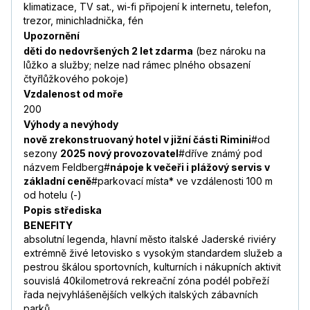
klimatizace, TV sat., wi-fi připojení k internetu, telefon,
trezor, minichladnička, fén
Upozornění
děti do nedovršených 2 let zdarma
(bez nároku na
lůžko a služby; nelze nad rámec plného obsazení
čtyřlůžkového pokoje)
Vzdalenost od moře
200
Výhody a nevýhody
nově zrekonstruovaný hotel v jižní části Rimini
#od
sezony
2025 nový provozovatel
#dříve známý pod
názvem Feldberg#
nápoje k večeři i plážový servis v
základní ceně
#parkovací místa* ve vzdálenosti 100 m
od hotelu (-)
Popis střediska
BENEFITY
absolutní legenda, hlavní město italské Jaderské riviéry
extrémně živé letovisko s vysokým standardem služeb a
pestrou škálou sportovních, kulturních i nákupních aktivit
souvislá 40kilometrová rekreační zóna podél pobřeží
řada nejvyhlášenějších velkých italských zábavních
parků