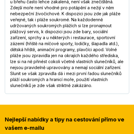
u břehu často lehce zakalená, není však znečištěná.
Zdejší moře není vhodné pro potápění a nežijí v něm
nebezpeční živočichové. K dispozici jsou zde jak pláže
veřejné, tak i pláže soukromé. Na každodenně
udržovaných soukromých plážích si lze pronajmout
plážový servis, k dispozici jsou zde bary, sociální
zařízení, sprchy a u některých i restaurace, sportovní
zázemí (hřiště na míčové sporty, lodičky, šlapadla atd.),
dětská hřiště, animační programy, plavčíci apod. Volné
pláže jsou zpravidla jen na okrajích každého střediska,
lze si na ně přinést cokoli včetně vlastních slunečníků, ale
nejsou pravidelně upravovány a nemají sociální zařízení.
Slunit se však zpravidla dá i mezi první řadou slunečníků
pláží soukromých a hranicí moře, použití vlastních
slunečníků je zde však striktně zakázáno.
Nejlepší nabídky a tipy na cestování přímo ve
vašem e-mailu