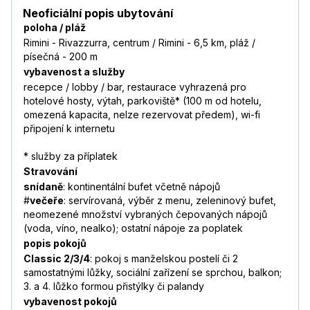
Neoficiální popis ubytování
poloha / pláž
Rimini - Rivazzurra, centrum / Rimini - 6,5 km, pláž /
písečná - 200 m
vybavenost a služby
recepce / lobby / bar, restaurace vyhrazená pro
hotelové hosty, výtah, parkoviště* (100 m od hotelu,
omezená kapacita, nelze rezervovat předem), wi-fi
připojení k internetu
* služby za příplatek
Stravování
snídaně
: kontinentální bufet včetně nápojů
#
večeře
: servírovaná, výběr z menu, zeleninový bufet,
neomezené množství vybraných čepovaných nápojů
(voda, víno, nealko); ostatní nápoje za poplatek
popis pokojů
Classic 2/3/4
: pokoj s manželskou postelí či 2
samostatnými lůžky, sociální zařízení se sprchou, balkon;
3. a 4. lůžko formou přistýlky či palandy
vybavenost pokojů