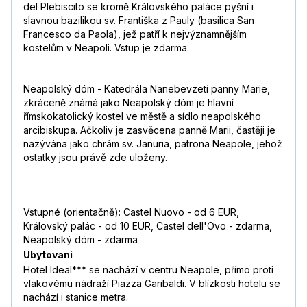
del Plebiscito se kromě Královského paláce pyšní i
slavnou bazilikou sv. Františka z Pauly (basilica San
Francesco da Paola), jež patří k nejvýznamnějším
kostelům v Neapoli. Vstup je zdarma.
Neapolský dóm - Katedrála Nanebevzetí panny Marie,
zkráceně známá jako Neapolský dóm je hlavní
římskokatolický kostel ve městě a sídlo neapolského
arcibiskupa. Ačkoliv je zasvěcena panně Marii, častěji je
nazývána jako chrám sv. Januria, patrona Neapole, jehož
ostatky jsou právě zde uloženy.
Vstupné (orientačně): Castel Nuovo - od 6 EUR,
Královský palác - od 10 EUR, Castel dell'Ovo - zdarma,
Neapolský dóm - zdarma
Ubytovaní
Hotel Ideal*** se nachází v centru Neapole, přímo proti
vlakovému nádraží Piazza Garibaldi. V blízkosti hotelu se
nachází i stanice metra.