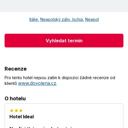
Itálie
,
Neapolský záliv, Ischia
,
Neapol
Vyhledat termín
Recenze
Pro tento hotel nejsou zatím k dispozici žádné recenze od
www.dovolena.cz
klientů
.
O hotelu
Hotel Ideal