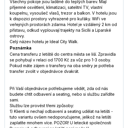
Všechny pokoje jsou laděné do teplých barev. Mají
příjemné osvětlení, klimatizaci, satelitní TV, vlastní
koupelnu, vysoušeč vlasů, trezor a balkon. V hotelu jsou
k dispozici prostory vyhrazené pro kuřáky. WiFi ve
veřejných prostorách zdarma. Hotel je vzdálený 2 km od
přístavu, odkud vyplouvají trajekty na Sicílii a Liparské
ostrovy.
Celý název hotelu je Ideal City Walk.
Poznámka
Cena transferu z letiště do centra města se liší. Zpravidla
se pohybují v relaci od 1700 Kč za vůz pro 1-3 osoby.
Pokud máte zájem o transfery na oba směry je potřeba
transfer zvolit v objednávce dvakrát.
Při Vaší objednávce potřebujeme vědět, zda od nás
budete chtít odbavení a seating, nebo si službu zařídíte
sami.
Službu lze provést třemi způsoby:
1) Klienti si nechají odbavení a seating udělat na letišti -
tuto variantu ovšem nedoporučujeme, jelikož na letišti
zaplatíte mnohem více. POZOR! U letecké společnosti