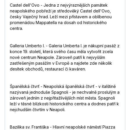
Castel dell'Ovo - Jedna z nejvýraznějších památek
neapolského pobřeží je středověký Castel dell'Ovo,
česky Vaječný hrad. Leží mezi přístavem a oblíbenou
promenádou Mappatella na dosah od historického
centra.
Galleria Umberto I. - Galeria Umberta I. je nákupní pasáž z
konce 19. století, která svého času měla vytvořit zcela
nové centrum Neapole. Zároveň patří k nejvyšším
zastřešeným pasážím v Evropě a najdete zde několik
desítek obchodů, restaurací či kaváren.
Španělská čtvrť - Neapolská španělská čtvrť - v italštině
nazývaná jednoduše Spagnoli - je nechvalně proslulým a
zároveň jedním z nejpřitažlivějších míst města. Spagnoli
leží v těsné blízkosti historického centra a dodnes patří k
nejchudším čtvrtím v Neapoli.
Bazilika sv. Františka - Hlavní neapolské náměstí Piazza