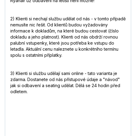
Ryanair už odbavení na letišti není možné!
2) Klienti si nechají službu udělat od nás - v tomto případě
nemusíte nic řešit. Od klientů budou vyžadovány
informace k dokladům, na které budou cestovat (číslo
dokladu a jeho platnost). Klienti od nás obdrží rovnou
palubní vstupenky, které jsou potřeba ke vstupu do
letadla. Aktuální cenu naleznete u konkrétního termínu
spolu s ostatními příplatky.
3) Klienti si službu udělají sami online - tato varianta je
zdarma. Dostanete od nás přístupové údaje a "návod"
jak si odbavení a seating udělat. Dělá se 24 hodin před
odletem.