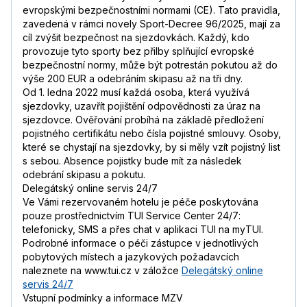
evropskými bezpečnostními normami (CE). Tato pravidla,
zavedená v rámci novely Sport-Decree 96/2025, mají za
cíl zvýšit bezpečnost na sjezdovkách. Každý, kdo
provozuje tyto sporty bez přilby splňující evropské
bezpečnostní normy, může být potrestán pokutou až do
výše 200 EUR a odebráním skipasu až na tři dny.
Od 1. ledna 2022 musí každá osoba, která využívá
sjezdovky, uzavřít pojištění odpovědnosti za úraz na
sjezdovce. Ověřování probíhá na základě předložení
pojistného certifikátu nebo čísla pojistné smlouvy. Osoby,
které se chystají na sjezdovky, by si měly vzít pojistný list
s sebou. Absence pojistky bude mít za následek
odebrání skipasu a pokutu.
Delegátský online servis 24/7
Ve Vámi rezervovaném hotelu je péče poskytována
pouze prostřednictvím TUI Service Center 24/7:
telefonicky, SMS a přes chat v aplikaci TUI na myTUI.
Podrobné informace o péči zástupce v jednotlivých
pobytových místech a jazykových požadavcích
naleznete na www.tui.cz v záložce
Delegátský online
servis 24/7
Vstupní podmínky a informace MZV