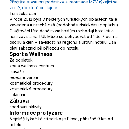
Přečtěte si vstupní podmínky a informace MZV týkající se
země, do které cestujete.
.
Turistická daň
V roce 2012 byla v některých turistických oblastech Itálie
zavedena turistická daň (podobná turistickému poplatku).
O účtování této daně svým hostům rozhodují hoteliéři a
není závislá na TUI. Může se pohybovat od 1 do 7 eur na
osobu a den v závislosti na regionu a úrovni hotelu. Daň
platí zákazníci při příjezdu do hotelu.
Sport a Wellness
Za poplatek
spa a wellness centrum
masáže
léčebné vanae
kosmetické procedury
kosmetické procedury
solárium
Zábava
sportovní aktivity
Informace pro lyžaře
Nejbližší lyžařské středisko je Plose, přibližně 9 km od
hotelu