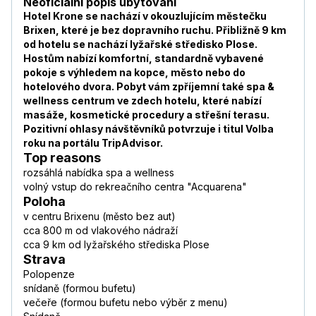
Neoficiální popis ubytování
Hotel Krone se nachází v okouzlujícím městečku
Brixen, které je bez dopravního ruchu. Přibližně 9 km
od hotelu se nachází lyžařské středisko Plose.
Hostům nabízí komfortní, standardně vybavené
pokoje s výhledem na kopce, město nebo do
hotelového dvora. Pobyt vám zpříjemní také spa &
wellness centrum ve zdech hotelu, které nabízí
masáže, kosmetické procedury a střešní terasu.
Pozitivní ohlasy návštěvníků potvrzuje i titul Volba
roku na portálu TripAdvisor.
Top reasons
rozsáhlá nabídka spa a wellness
volný vstup do rekreačního centra "Acquarena"
Poloha
v centru Brixenu (město bez aut)
cca 800 m od vlakového nádraží
cca 9 km od lyžařského střediska Plose
Strava
Polopenze
snídaně (formou bufetu)
večeře (formou bufetu nebo výběr z menu)