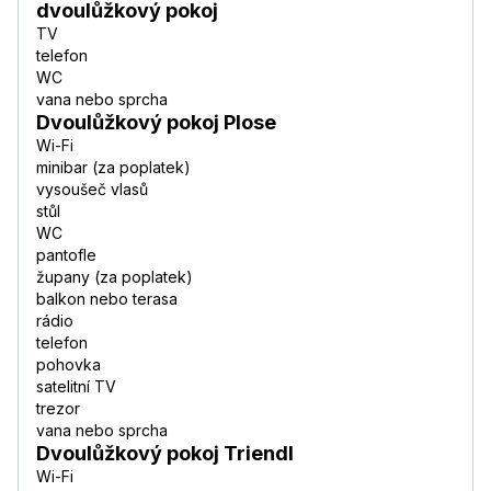
dvoulůžkový pokoj
TV
telefon
WC
vana nebo sprcha
Dvoulůžkový pokoj Plose
Wi-Fi
minibar (za poplatek)
vysoušeč vlasů
stůl
WC
pantofle
župany (za poplatek)
balkon nebo terasa
rádio
telefon
pohovka
satelitní TV
trezor
vana nebo sprcha
Dvoulůžkový pokoj Triendl
Wi-Fi