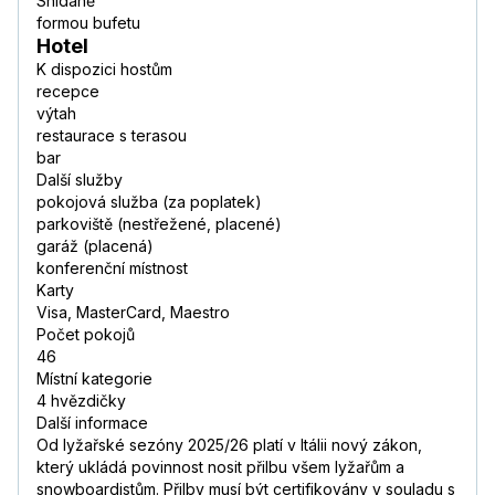
Snídaně
formou bufetu
Hotel
K dispozici hostům
recepce
výtah
restaurace s terasou
bar
Další služby
pokojová služba (za poplatek)
parkoviště (nestřežené, placené)
garáž (placená)
konferenční místnost
Karty
Visa, MasterCard, Maestro
Počet pokojů
46
Místní kategorie
4 hvězdičky
Další informace
Od lyžařské sezóny 2025/26 platí v Itálii nový zákon,
který ukládá povinnost nosit přilbu všem lyžařům a
snowboardistům. Přilby musí být certifikovány v souladu s