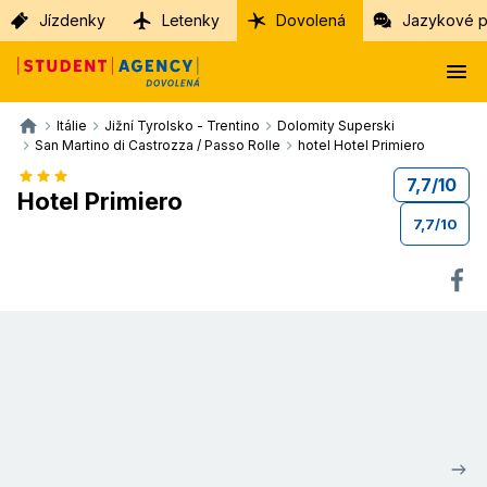
Jízdenky
Letenky
Dovolená
Jazykové p
Itálie
Jižní Tyrolsko - Trentino
Dolomity Superski
San Martino di Castrozza / Passo Rolle
hotel Hotel Primiero
7,7
/
10
Hotel Primiero
7,7
/
10