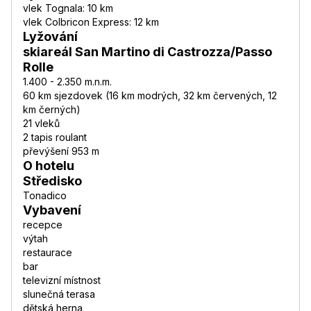
vlek Tognala: 10 km
vlek Colbricon Express: 12 km
Lyžování
skiareál San Martino di Castrozza/Passo
Rolle
1.400 - 2.350 m.n.m.
60 km sjezdovek (16 km modrých, 32 km červených, 12
km černých)
21 vleků
2 tapis roulant
převýšení 953 m
O hotelu
Středisko
Tonadico
Vybavení
recepce
výtah
restaurace
bar
televizní místnost
slunečná terasa
dětská herna