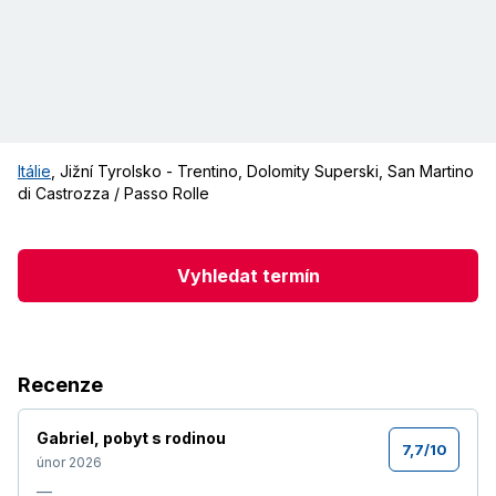
Itálie
,
Jižní Tyrolsko - Trentino
,
Dolomity Superski
,
San Martino
di Castrozza / Passo Rolle
Vyhledat termín
Recenze
Gabriel
,
pobyt s rodinou
7,7
/
10
únor 2026
—