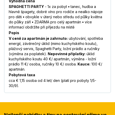
Výhodná cena
SPAGHETTI PARTY
- 1x za pobyt
•
tanec, hudba a
hlavně špagety, dobré víno pro rodiče a nealko nápoje
pro děti
•
obvykle v úterý nebo středu od půlky května
do půlky září
•
ZDARMA pro celý apartmán
•
více
informací obdržíte při příjezdu na místě
Popis
V ceně za apartmán je zahrnuto:
ubytování, spotřeba
energií, závěrečný úklid (mimo kuchyňského koutu),
plážový servis, Spaghetti Party, ložní prádlo a ručníky
(výměna za poplatek).
Nepovinné příplatky:
úklid
kuchyňského koutu 40 €/ apartmán, výměna - ložní
prádlo 11 €/ osoba, ručníky 10 €/ osoba.
Kauce:
100 €/
apartmán.
Pobytová taxa
cca € 1,15 osoba od 4 let/ den (platí pro pobyty 1/5-
30/9).
Nejlepší nabídky a tipy na cestování přímo ve