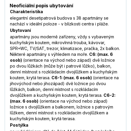
Neoficiální popis ubytování
Charakteristika
elegantní desetipatrová budova s 38 apartmány se
nachází v ideální poloze - v blízkosti centra i pláže.
Ubytovaní
apartmány jsou moderně zařízeny, vždy s vybaveným
kuchyňským koutem, mikrovlnná trouba, kávovar,
SPR+WC, TV/SAT, trezor, klimatizace, pračka, 2x balkon.
Některé apartmány s výhledem na moře.
C6: (max. 6
osob)
(orientace na východ nebo západ) dvě ložnice
po dvou lůžkách (může být i patrové lůžko), balkon,
denní místnost s rozkládacím dvojlůžkem a kuchyňským
koutem, krytá terasa.
C6-1: (max. 6 osob)
(orientace na
jihovýchod nebo jihozápad) dvě ložnice po dvou
lůžkách, balkon, denní místnost s rozkládacím
dvojlůžkem a kuchyňským koutem, krytá terasa.
C6-2:
(max. 6 osob)
(orientace na východ nebo západ)
ložnice s dvojlůžkem a balkonem, ložnice s patrovým
lůžkem, denní místnost s rozkládacím dvojlůžkem a
kuchyňským koutem, krytá terasa.
Postýlka