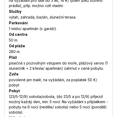
na vyžádání pro dítě do 3 let, 14 €/ týden (bez ložního
prádla), příp. možno vzít vlastní.
Služby
výtah, zahrada, bazén, sluneční terasa.
Parkování
1 místo/ apartmán (v garáži).
Od centra
50 m.
Od pláže
280 m.
Pláž
písečná s pozvolným vstupem do moře, plážový servis (1
slunečník + 2 křesla/ apartmán) zahrnut v ceně pobytu.
Zvíře
povolené jen malé, na vyžádání, za poplatek 50 €/
pobyt.
Pobyt
(23/5-12/9) sobota/sobota, (do 23/5 a po 12/9) příjezd
možný každý den, min. 5 nocí.
Na vyžádání s příplatkem -
pobyty na 6 nocí (neděle/ sobota) nebo 5 nocí (pondělí/
sobota).