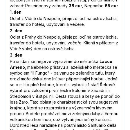
zahrad: Poseidonovy zahrady
38 eur
, Negombo
65 eur
1. den
Odlet z Vídně do Neapole, přejezd lodí na ostrov Ischia,
transfer do hotelu, ubytování a večeře.
2. den
Odlet z Prahy do Neapole, přejezd lodí na ostrov Ischia,
transfer do hotelu, ubytování, večeře. Klienti s příletem z
Vídně volný den na ostrově Ischia.
3. den
Po snídani se nejprve vypravíme do městečka
Lacco
Ameno
, malebného přístavu a lázeňského městečka se
symbolem "Il Fungo" - balvanu ze zeleného tufu, který
erozí moře získal dnešní tvar připomínající houbu. Jedná
se o místo plné historie, které si vybrali již staří Řekové
vybrali pro založení první řecké kolonie v západním
Středomoří v 8.st.př. n.l. Cesta stoupá a brzy se ponoří do
lesa Zaro. Tato oblast je charakteristická svou sugestivní
krajinou, která se rozprostírá na významném lávovém
proudu. Budete procházet mezi zelenými duby a černou
vulkanickou horninou, což vytváří jedinečný kontrast.
Uprostřed lesa narazíme na poutní místo Santuario della