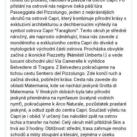
přistání na ostrově nás nejprve čeká pěší túra
Passeggiata del Pizzolungo, jeden z nejkrásnějších
okruhů na ostrově Capri, který kombinuje přírodní krásy s
exkluzivní architekturou a dechberoucími výhledy na
symbol ostrova Capri "Faraglioni". Tento okruh je středně
náročný, ale naprosto odměňující, trasa nás zavede z
mondénního a exkluzivního centra Capri do divoké a
mytologické východní části ostrova. Procházka obvykle
začíná z ikonické Piazzetty (Náměstí Umberta I.) a vede
luxusní obchodní ulicí Via Camerelle k vyhlídce
Belvedere di Tragara. Z Belvederu pokračujeme na
tichou cestu Sentiero del Pizzolungo. Zde končí ruch a
začíná divoká, pobřežní krása. Cesta nás zavede do
oblasti Matermania, kde se nachází jeskyně Grotta di
Matermania. V římských dobách byla tato přírodní
jeskyně přeměněna na nymfaeum (svatyně vodních
nymf), pokračujeme k Arco Naturale, pozůstatek prastaré
jeskyně, a odtud zpět do centra Capri. Součástí výletu na
Capri je i oběd. V určený čas nalodění zpět na ostrov
Ischia a transfer na hotel. Celý okruh měří přibližně 5km a
trvá asi 3 hodiny. Obtížnost: střední, trasa zahrnuje mnoho
schodů a místy stoupání a klesání, zejména v úseku