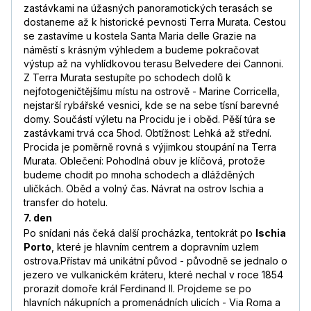
zastávkami na úžasných panoramotických terasách se
dostaneme až k historické pevnosti Terra Murata. Cestou
se zastavíme u kostela Santa Maria delle Grazie na
náměstí s krásným výhledem a budeme pokračovat
výstup až na vyhlídkovou terasu Belvedere dei Cannoni.
Z Terra Murata sestupíte po schodech dolů k
nejfotogeničtějšímu místu na ostrově - Marine Corricella,
nejstarší rybářské vesnici, kde se na sebe tísní barevné
domy. Součástí výletu na Procidu je i oběd. Pěší túra se
zastávkami trvá cca 5hod. Obtížnost: Lehká až střední.
Procida je poměrně rovná s výjimkou stoupání na Terra
Murata. Oblečení: Pohodlná obuv je klíčová, protože
budeme chodit po mnoha schodech a dlážděných
uličkách. Oběd a volný čas. Návrat na ostrov Ischia a
transfer do hotelu.
7. den
Po snídani nás čeká další procházka, tentokrát po
Ischia
Porto
, které je hlavním centrem a dopravním uzlem
ostrova.Přístav má unikátní původ - původně se jednalo o
jezero ve vulkanickém kráteru, které nechal v roce 1854
prorazit domoře král Ferdinand II. Projdeme se po
hlavních nákupních a promenádních ulicích - Via Roma a