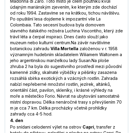
Madonna di Zaro. Toto místo je cílem poutníků kvůli
údajným mariánským zjevením, ke kterým zde dochází
od roku 1994. Zastavíme se na krátkou, tichou návštěvu.
Po opuštění lesa dojdeme k impozantní vile La
Colombaia. Tato secesní budova byla domovem
slavného italského režiséra Luchina Viscontiho, který zde
trávil léta a čerpal inspiraci. Dnes často slouží jako
muzeum nebo kulturní centrum.Na závěr navštívíme
botanickou zahradu
Villa Mortella
založenou v r. 1958
významným hudebním skladatelem Wiliamem Waltonem a
jeho argentinskou manželkou lady Susan.Na ploše
zhruba 2 ha byla do sugestivního prostředí mezi původní
kamenné zídky, skalnaté výběžky a pěšinky zasazena
rozsáhlá sbírka exotických a vzácných rostlin. Zahrada
nabízí nepřeberné množství rostlin, jezírek, altánků,
orientální část, pavilon, skleníky, i krásné výhledy na
moře a městečko Forio. Návrat na ubytování samostatně
místní dopravou. Délka nenáročné trasy s převýšením 70
m je cca 7 km. Délka procházky včetně prohlídky
zahrady cca 4-5 hod.
4. den
Po snídani celodenní výlet na ostrov
Capri
, transfer z
hotelu do přístavu, naloděni a plavba na ostrov Capri. Po