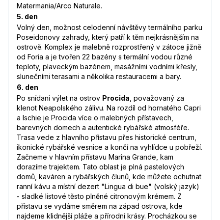
Matermania/Arco Naturale.
5. den
Volný den, možnost celodenní návštěvy termálního parku
Poseidonovy zahrady, který patří k těm nejkrásnějším na
ostrově. Komplex je malebně rozprostřený v zátoce jižně
od Foria a je tvořen 22 bazény s termální vodou různé
teploty, plaveckým bazénem, masážními vodními křesly,
slunečními terasami a několika restauracemi a bary.
6. den
Po snídani výlet na ostrov
Procida
, považovaný za
klenot Neapolského zálivu. Na rozdíl od hornatého Capri
a Ischie je Procida více o malebných přístavech,
barevných domech a autentické rybářské atmosféře.
Trasa vede z hlavního přístavu přes historické centrum,
ikonické rybářské vesnice a končí na vyhlídce u pobřeží.
Začneme v hlavním přístavu Marina Grande, kam
dorazíme trajektem. Tato oblast je plná pastelových
domů, kaváren a rybářských člunů, kde můžete ochutnat
ranní kávu a místní dezert "Lingua di bue" (volský jazyk)
- sladké listové těsto plněné citronovým krémem. Z
přístavu se vydáme směrem na západ ostrova, kde
najdeme klidnější pláže a přírodní krásy. Procházkou se