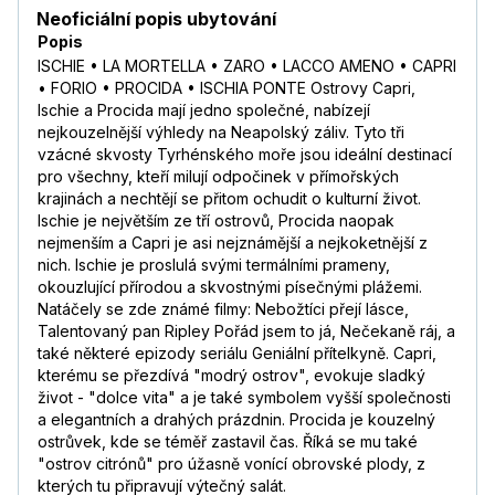
Neoficiální popis ubytování
Popis
ISCHIE • LA MORTELLA • ZARO • LACCO AMENO • CAPRI
• FORIO • PROCIDA • ISCHIA PONTE Ostrovy Capri,
Ischie a Procida mají jedno společné, nabízejí
nejkouzelnější výhledy na Neapolský záliv. Tyto tři
vzácné skvosty Tyrhénského moře jsou ideální destinací
pro všechny, kteří milují odpočinek v přímořských
krajinách a nechtějí se přitom ochudit o kulturní život.
Ischie je největším ze tří ostrovů, Procida naopak
nejmenším a Capri je asi nejznámější a nejkoketnější z
nich. Ischie je proslulá svými termálními prameny,
okouzlující přírodou a skvostnými písečnými plážemi.
Natáčely se zde známé filmy: Nebožtíci přejí lásce,
Talentovaný pan Ripley Pořád jsem to já, Nečekaně ráj, a
také některé epizody seriálu Geniální přítelkyně. Capri,
kterému se přezdívá "modrý ostrov", evokuje sladký
život - "dolce vita" a je také symbolem vyšší společnosti
a elegantních a drahých prázdnin. Procida je kouzelný
ostrůvek, kde se téměř zastavil čas. Říká se mu také
"ostrov citrónů" pro úžasně vonící obrovské plody, z
kterých tu připravují výtečný salát.