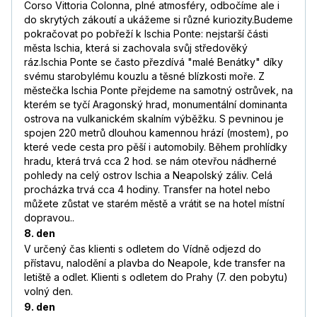
Corso Vittoria Colonna, plné atmosféry, odbočíme ale i
do skrytých zákoutí a ukážeme si různé kuriozity.Budeme
pokračovat po pobřeží k Ischia Ponte: nejstarší části
města Ischia, která si zachovala svůj středověký
ráz.Ischia Ponte se často přezdívá "malé Benátky" díky
svému starobylému kouzlu a těsné blízkosti moře. Z
městečka Ischia Ponte přejdeme na samotný ostrůvek, na
kterém se tyčí Aragonský hrad, monumentální dominanta
ostrova na vulkanickém skalním výběžku. S pevninou je
spojen 220 metrů dlouhou kamennou hrází (mostem), po
které vede cesta pro pěší i automobily. Během prohlídky
hradu, která trvá cca 2 hod. se nám otevřou nádherné
pohledy na celý ostrov Ischia a Neapolský záliv. Celá
procházka trvá cca 4 hodiny. Transfer na hotel nebo
můžete zůstat ve starém městě a vrátit se na hotel místní
dopravou..
8. den
V určený čas klienti s odletem do Vídně odjezd do
přístavu, nalodění a plavba do Neapole, kde transfer na
letiště a odlet. Klienti s odletem do Prahy (7. den pobytu)
volný den.
9. den