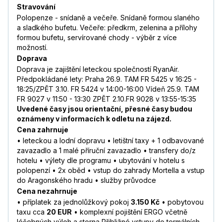
Stravování
Polopenze - snídaně a večeře. Snídaně formou slaného
a sladkého bufetu. Večeře: předkrm, zelenina a přílohy
formou bufetu, servírované chody - výběr z více
možností.
Doprava
Doprava je zajištění leteckou společností RyanAir.
Předpokládané lety: Praha 26.9. TAM FR 5425 v 16:25 -
18:25/ZPĚT 3.10. FR 5424 v 14:00-16:00 Vídeň 25.9. TAM
FR 9027 v 11:50 - 13:30 ZPĚT 2.10.FR 9028 v 13:55-15:35
Uvedené časy jsou orientační, přesné časy budou
oznámeny v informacích k odletu na zájezd.
Cena zahrnuje
• leteckou a lodní dopravu • letištní taxy + 1 odbavované
zavazadlo a 1 malé příruční zavazadlo • transfery do/z
hotelu • výlety dle programu • ubytování v hotelu s
polopenzí • 2x oběd • vstup do zahrady Mortella a vstup
do Aragonského hradu • služby průvodce
Cena nezahrnuje
• příplatek za jednolůžkový pokoj
3.150 Kč
• pobytovou
taxu cca
20 EUR
• komplexní pojištění ERGO včetně
léčebných výloh a storna Přibližné vstupy do termálních