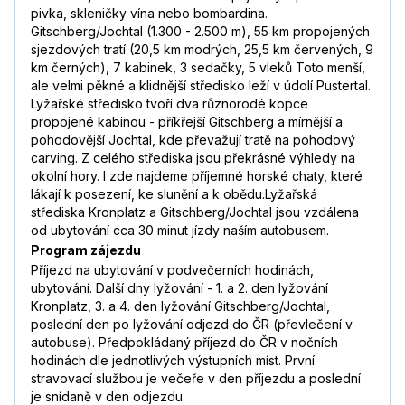
pivka, skleničky vína nebo bombardina.
Gitschberg/Jochtal (1.300 - 2.500 m), 55 km propojených
sjezdových tratí (20,5 km modrých, 25,5 km červených, 9
km černých), 7 kabinek, 3 sedačky, 5 vleků Toto menší,
ale velmi pěkné a klidnější středisko leží v údolí Pustertal.
Lyžařské středisko tvoří dva různorodé kopce
propojené kabinou - příkřejší Gitschberg a mírnější a
pohodovější Jochtal, kde převažují tratě na pohodový
carving. Z celého střediska jsou překrásné výhledy na
okolní hory. I zde najdeme příjemné horské chaty, které
lákají k posezení, ke slunění a k obědu.Lyžařská
střediska Kronplatz a Gitschberg/Jochtal jsou vzdálena
od ubytování cca 30 minut jízdy naším autobusem.
Program zájezdu
Příjezd na ubytování v podvečerních hodinách,
ubytování. Další dny lyžování - 1. a 2. den lyžování
Kronplatz, 3. a 4. den lyžování Gitschberg/Jochtal,
poslední den po lyžování odjezd do ČR (převlečení v
autobuse). Předpokládaný příjezd do ČR v nočních
hodinách dle jednotlivých výstupních míst. První
stravovací službou je večeře v den příjezdu a poslední
je snídaně v den odjezdu.