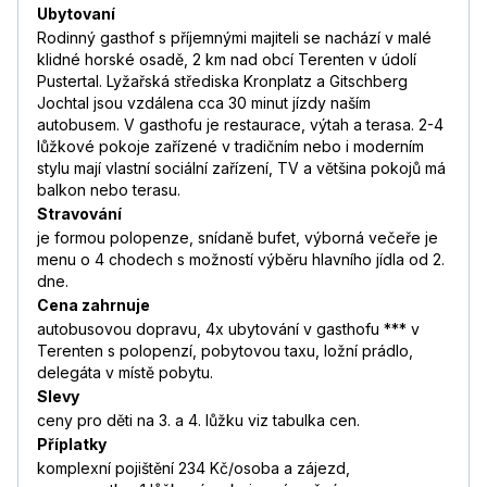
Ubytovaní
Rodinný gasthof s příjemnými majiteli se nachází v malé
klidné horské osadě, 2 km nad obcí Terenten v údolí
Pustertal. Lyžařská střediska Kronplatz a Gitschberg
Jochtal jsou vzdálena cca 30 minut jízdy naším
autobusem. V gasthofu je restaurace, výtah a terasa. 2-4
lůžkové pokoje zařízené v tradičním nebo i moderním
stylu mají vlastní sociální zařízení, TV a většina pokojů má
balkon nebo terasu.
Stravování
je formou polopenze, snídaně bufet, výborná večeře je
menu o 4 chodech s možností výběru hlavního jídla od 2.
dne.
Cena zahrnuje
autobusovou dopravu, 4x ubytování v gasthofu *** v
Terenten s polopenzí, pobytovou taxu, ložní prádlo,
delegáta v místě pobytu.
Slevy
ceny pro děti na 3. a 4. lůžku viz tabulka cen.
Příplatky
komplexní pojištění 234 Kč/osoba a zájezd,