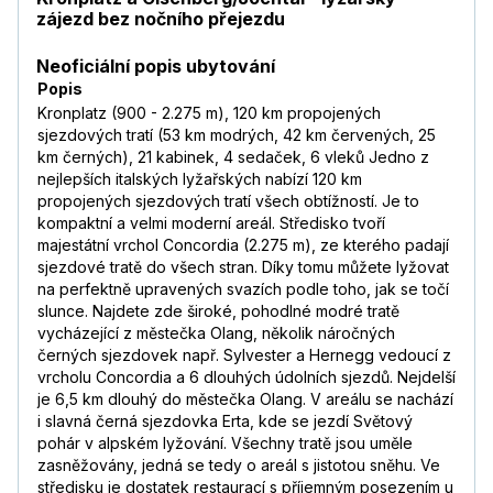
zájezd bez nočního přejezdu
Neoficiální popis ubytování
Popis
Kronplatz (900 - 2.275 m), 120 km propojených
sjezdových tratí (53 km modrých, 42 km červených, 25
km černých), 21 kabinek, 4 sedaček, 6 vleků Jedno z
nejlepších italských lyžařských nabízí 120 km
propojených sjezdových tratí všech obtížností. Je to
kompaktní a velmi moderní areál. Středisko tvoří
majestátní vrchol Concordia (2.275 m), ze kterého padají
sjezdové tratě do všech stran. Díky tomu můžete lyžovat
na perfektně upravených svazích podle toho, jak se točí
slunce. Najdete zde široké, pohodlné modré tratě
vycházející z městečka Olang, několik náročných
černých sjezdovek např. Sylvester a Hernegg vedoucí z
vrcholu Concordia a 6 dlouhých údolních sjezdů. Nejdelší
je 6,5 km dlouhý do městečka Olang. V areálu se nachází
i slavná černá sjezdovka Erta, kde se jezdí Světový
pohár v alpském lyžování. Všechny tratě jsou uměle
zasněžovány, jedná se tedy o areál s jistotou sněhu. Ve
středisku je dostatek restaurací s příjemným posezením u