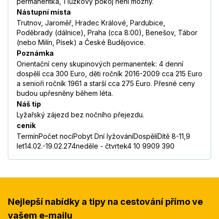
permanentka, 1 lůžkový pokoj není možný.
Nástupní místa
Trutnov, Jaroměř, Hradec Králové, Pardubice,
Poděbrady (dálnice), Praha (cca 8:00), Benešov, Tábor
(nebo Milín, Písek) a České Budějovice.
Poznámka
Orientační ceny skupinových permanentek: 4 denní
dospělí cca 300 Euro, děti ročník 2016-2009 cca 215 Euro
a senioři ročník 1961 a starší cca 275 Euro. Přesné ceny
budou upřesněny během léta.
Náš tip
Lyžařský zájezd bez nočního přejezdu.
cenik
TermínPočet nocíPobyt Dní lyžováníDospělíDítě 8-11,9
let14.02.-19.02.274neděle - čtvrtek4 10 9909 390
Nejlepší nabídky a tipy na cestování přímo ve
vašem e-mailu