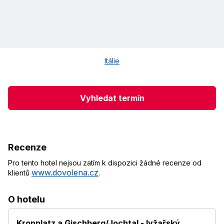
Itálie
Vyhledat termín
Recenze
Pro tento hotel nejsou zatím k dispozici žádné recenze od
www.dovolena.cz
klientů
.
O hotelu
Kronplatz a Gischberg/Jochtal - lyžařský