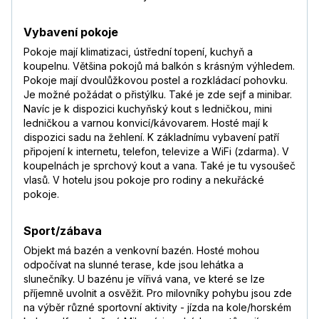
Vybavení pokoje
Pokoje mají klimatizaci, ústřední topení, kuchyň a
koupelnu. Většina pokojů má balkón s krásným výhledem.
Pokoje mají dvoulůžkovou postel a rozkládací pohovku.
Je možné požádat o přistýlku. Také je zde sejf a minibar.
Navíc je k dispozici kuchyňský kout s ledničkou, mini
ledničkou a varnou konvicí/kávovarem. Hosté mají k
dispozici sadu na žehlení. K základnímu vybavení patří
připojení k internetu, telefon, televize a WiFi (zdarma). V
koupelnách je sprchový kout a vana. Také je tu vysoušeč
vlasů. V hotelu jsou pokoje pro rodiny a nekuřácké
pokoje.
Sport/zábava
Objekt má bazén a venkovní bazén. Hosté mohou
odpočívat na slunné terase, kde jsou lehátka a
slunečníky. U bazénu je vířivá vana, ve které se lze
příjemně uvolnit a osvěžit. Pro milovníky pohybu jsou zde
na výběr různé sportovní aktivity - jízda na kole/horském