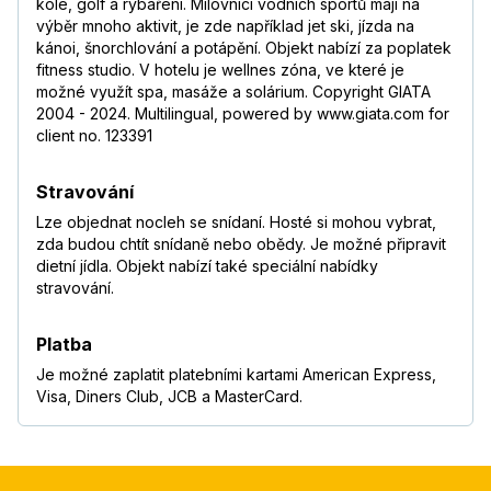
kole, golf a rybaření. Milovníci vodních sportů mají na
výběr mnoho aktivit, je zde například jet ski, jízda na
kánoi, šnorchlování a potápění. Objekt nabízí za poplatek
fitness studio. V hotelu je wellnes zóna, ve které je
možné využít spa, masáže a solárium. Copyright GIATA
2004 - 2024. Multilingual, powered by www.giata.com for
client no. 123391
Stravování
Lze objednat nocleh se snídaní. Hosté si mohou vybrat,
zda budou chtít snídaně nebo obědy. Je možné připravit
dietní jídla. Objekt nabízí také speciální nabídky
stravování.
Platba
Je možné zaplatit platebními kartami American Express,
Visa, Diners Club, JCB a MasterCard.