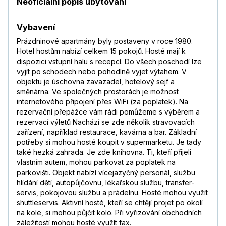
Neoficiální popis ubytování
Vybavení
Prázdninové apartmány byly postaveny v roce 1980.
Hotel hostům nabízí celkem 15 pokojů. Hosté mají k
dispozici vstupní halu s recepcí. Do všech poschodí lze
vyjít po schodech nebo pohodlně vyjet výtahem. V
objektu je úschovna zavazadel, hotelový sejf a
směnárna. Ve společných prostorách je možnost
internetového připojení přes WiFi (za poplatek). Na
rezervační přepážce vám rádi pomůžeme s výběrem a
rezervací výletů Nachází se zde několik stravovacích
zařízení, například restaurace, kavárna a bar. Základní
potřeby si mohou hosté koupit v supermarketu. Je tady
také hezká zahrada. Je zde knihovna. Ti, kteří přijeli
vlastním autem, mohou parkovat za poplatek na
parkovišti. Objekt nabízí vícejazyčný personál, službu
hlídání dětí, autopůjčovnu, lékařskou službu, transfer-
servis, pokojovou službu a prádelnu. Hosté mohou využít
shuttleservis. Aktivní hosté, kteří se chtějí projet po okolí
na kole, si mohou půjčit kolo. Při vyřizování obchodních
záležitostí mohou hosté využít fax.