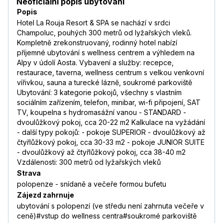
Neoficiální popis ubytování
Popis
Hotel La Rouja Resort & SPA se nachází v srdci
Champoluc, pouhých 300 metrů od lyžařských vleků.
Kompletně zrekonstruovaný, rodinný hotel nabízí
příjemné ubytování s wellness centrem a výhledem na
Alpy v údolí Aosta. Vybavení a služby: recepce,
restaurace, taverna, wellness centrum s velkou venkovní
vířivkou, sauna a turecké lázně, soukromé parkoviště
Ubytování: 3 kategorie pokojů, všechny s vlastním
sociálním zařízením, telefon, minibar, wi-fi připojení, SAT
TV, koupelna s hydromasážní vanou - STANDARD -
dvoulůžkový pokoj, cca 20-22 m2 Kalkulace na vyžádání
- další typy pokojů: - pokoje SUPERIOR - dvoulůžkový až
čtyřlůžkový pokoj, cca 30-33 m2 - pokoje JUNIOR SUITE
- dvoulůžkový až čtyřlůžkový pokoj, cca 38-40 m2
Vzdálenosti: 300 metrů od lyžařských vleků
Strava
polopenze - snídaně a večeře formou bufetu
Zájezd zahrnuje
ubytování s polopenzí (ve středu není zahrnuta večeře v
ceně)#vstup do wellness centra#soukromé parkoviště