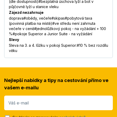
(dle dostupnosti)#bezplatná úschova lyží a bot v
půjčovně lyží u stanice vleku
Zájezd nezahrnuje
doprava#obědy, večeře#skipas#pobytová taxa
(povinná platba na místě)#ve středu není zahrnuta
večeře v ceně#jednolůžkový pokoj - na vyžádání + 100
%#pokoje Superior a Junior Suite - na vyžádání
Slevy
Sleva na 3. a 4. lůžku v pokoji Superior:#10 % bez rozdílu
věku
Nejlepší nabídky a tipy na cestování přímo ve
vašem e-mailu
Váš e-mail