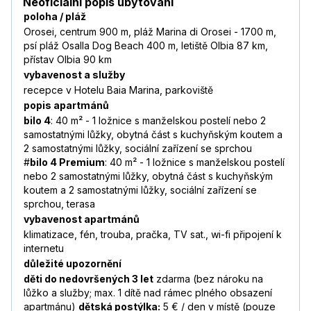
Neoficiální popis ubytování
poloha / pláž
Orosei, centrum 900 m, pláž Marina di Orosei - 1700 m,
psí pláž Osalla Dog Beach 400 m, letiště Olbia 87 km,
přístav Olbia 90 km
vybavenost a služby
recepce v Hotelu Baia Marina, parkoviště
popis apartmánů
bilo 4
: 40 m² - 1 ložnice s manželskou postelí nebo 2
samostatnými lůžky, obytná část s kuchyňským koutem a
2 samostatnými lůžky, sociální zařízení se sprchou
#
bilo 4 Premium
: 40 m² - 1 ložnice s manželskou postelí
nebo 2 samostatnými lůžky, obytná část s kuchyňským
koutem a 2 samostatnými lůžky, sociální zařízení se
sprchou, terasa
vybavenost apartmánů
klimatizace, fén, trouba, pračka, TV sat., wi-fi připojení k
internetu
důležité upozornění
děti do nedovršených 3 let
zdarma (bez nároku na
lůžko a služby; max. 1 dítě nad rámec plného obsazení
apartmánu)
dětská postýlka:
5 € / den v místě (pouze