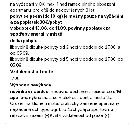
na vyžádání v CK; max. 1 nad rámec plného obsazení
apartmánu; pro dítě do nedovršených 3 let)
pobyt se psem (do 10 kg) je možný pouze na vyžádání
a za poplatek 30€/pobyt
v období od 13.06. do 11.09. povinný poplatek za
spotřeby energií v místě
délka pobytu
libovolně dlouhé pobyty od 3 nocí v období do 27.06. a
od 05.09.
libovolně dlouhé pobyty od 5 nocí v období od 27.06. do
05.09.
Vzdalenost od moře
1700
Výhody a nevýhody
novinka v nabídce
, nedávno postavená residence s
16
apartmány
#nachází se v blízkosti centra městečka
Orosei, na klidném místě#prakticky zařízené apartmány
nejžádanějších typologií bilo 4#chybějící sportovní a
relaxační zázemí (-)#větší vzdálenost od pláže (-)