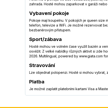
zahrada. Hosté mohou zaparkovat v garáži nebo na p
Vybavení pokoje
Pokoje mají koupelnu. V pokojích je queen size m
telefon, televize a WiFi. Je možné rezervovat b
bezbariérovým přístupem.
Sport/zábava
Hosté mohou ve volném čase využít bazén a venko
osvěžit. Z velké nabídky různých aktivit si zde h
2026. Multilingual, powered by www.giata.com for 
Stravování
Lze objednat polopenzi. Hosté si mohou vybrat, 
Platba
Je možné zaplatit platebními kartami Visa a Maste