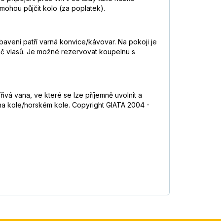
 mohou půjčit kolo (za poplatek).
avení patří varná konvice/kávovar. Na pokoji je
eč vlasů. Je možné rezervovat koupelnu s
á vana, ve které se lze příjemně uvolnit a
u na kole/horském kole. Copyright GIATA 2004 -