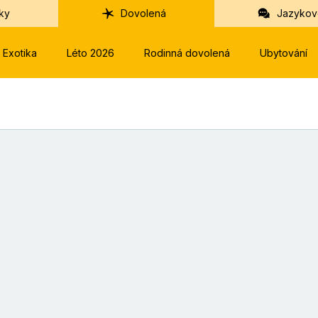
ky
Dovolená
Jazykov
Exotika
Léto 2026
Rodinná dovolená
Ubytování