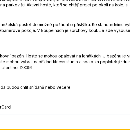
arkovišti. Aktivní hosté, kteří se chtějí projet po okolí na kole, si
anželská postel. Je možné požádat o přistýlku. Ke standardnímu vyb
ezbariérové pokoje. V koupelnách je sprchový kout. Je zde vysouš
vní bazén. Hosté se mohou opalovat na lehátkách. U bazénu je vířiv
osté mohou vybrat například fitness studio a spa a za poplatek jízd
client no. 123391
zda budou chtít snídaně nebo večeře.
rCard.