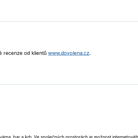
né recenze od klientů
www.dovolena.cz
.
avárna, bar a krb. Ve společných prostorách je možnost internetovéh