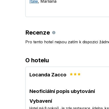
Itálie
,
Marliana
Recenze
Pro tento hotel nejsou zatím k dispozici žád
O hotelu
Locanda Zacco
Neoficiální popis ubytování
Vybavení
Hotel má 8 pokojů. Je zde restaurace, jídelna, k