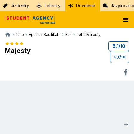
Jízdenky
Letenky
Dovolená
Jazykové p
Itálie
Apulie a Basilikata
Bari
hotel Majesty
5,1
/
10
Majesty
5,1
/
10