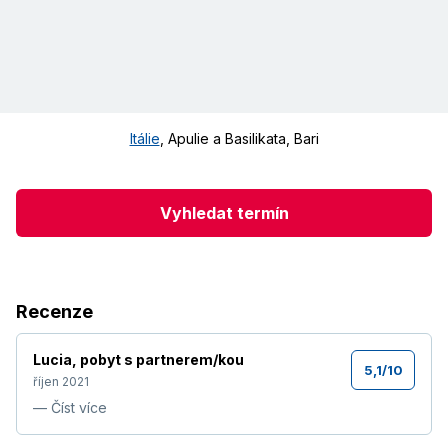
Itálie
,
Apulie a Basilikata
,
Bari
Vyhledat termín
Recenze
Lucia
,
pobyt s partnerem/kou
5,1
/
10
říjen 2021
—
Číst více