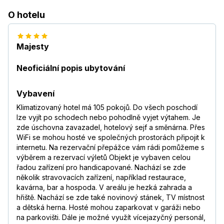
O hotelu
Majesty
Neoficiální popis ubytování
Vybavení
Klimatizovaný hotel má 105 pokojů. Do všech poschodí
lze vyjít po schodech nebo pohodlně vyjet výtahem. Je
zde úschovna zavazadel, hotelový sejf a směnárna. Přes
WiFi se mohou hosté ve společných prostorách připojit k
internetu. Na rezervační přepážce vám rádi pomůžeme s
výběrem a rezervací výletů Objekt je vybaven celou
řadou zařízení pro handicapované. Nachází se zde
několik stravovacích zařízení, například restaurace,
kavárna, bar a hospoda. V areálu je hezká zahrada a
hřiště. Nachází se zde také novinový stánek, TV místnost
a dětská herna. Hosté mohou zaparkovat v garáži nebo
na parkovišti. Dále je možné využít vícejazyčný personál,