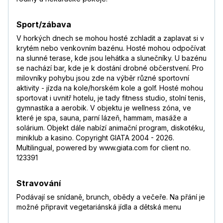
Sport/zábava
V horkých dnech se mohou hosté zchladit a zaplavat si v
krytém nebo venkovním bazénu. Hosté mohou odpočívat
na slunné terase, kde jsou lehátka a slunečníky. U bazénu
se nachází bar, kde je k dostání drobné občerstvení. Pro
milovníky pohybu jsou zde na výběr různé sportovní
aktivity - jízda na kole/horském kole a golf. Hosté mohou
sportovat i uvnitř hotelu, je tady fitness studio, stolní tenis,
gymnastika a aerobik. V objektu je wellness zóna, ve
které je spa, sauna, parní lázeň, hammam, masáže a
solárium. Objekt dále nabízí animační program, diskotéku,
miniklub a kasino. Copyright GIATA 2004 - 2026.
Multilingual, powered by www.giata.com for client no.
123391
Stravování
Podávají se snídaně, brunch, obědy a večeře. Na přání je
možné připravit vegetariánská jídla a dětská menu