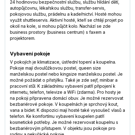
24 hodinovou bezpečnostní službu, službu hlídání dětí,
autopůjčovnu, lékařskou službu, transfer-servis,
pokojovou službu, prádelnu a kadeřnictví. Hosté mohou
využít shuttleservis. Aktivní hosté, kteří se chtějí projet po
okolí na kole, si mohou půjčit kolo. Nachází se zde
business prostory (business centrum) s faxem a
projektorem.
Vybavení pokoje
V pokojích je klimatizace, ústřední topení a koupelna.
Pokoje mají dvoulůžkovou postel, queen size
manželskou postel nebo kingsize manželskou postel. Je
možné požádat o přistýlku. Také je zde sejf, minibar a
pracovní stůl. K základnímu vybavení patří připojení k
internetu, telefon, televize a WiFi (zdarma). Pro hosty je
na pokoji připravena domácí obuv. Je možné rezervovat
bezbariérové pokoje. V koupelnách je sprchový kout,
vana a bidet. K dispozici mají hosté také vysoušeč vlasů a
telefon. Ke komfortímu vybavení koupelen patří
kosmetické potřeby. Je možné rezervovat koupelnu s
bezbariérovým přístupem. V objektu jsou pokoje pro
rodiny a nekuřácké pokoje.