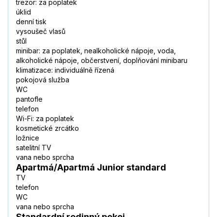
trezor: za poplatek
úklid
denní tisk
vysoušeč vlasů
stůl
minibar: za poplatek, nealkoholické nápoje, voda,
alkoholické nápoje, občerstvení, doplňování minibaru
klimatizace: individuálně řízená
pokojová služba
WC
pantofle
telefon
Wi-Fi: za poplatek
kosmetické zrcátko
ložnice
satelitní TV
vana nebo sprcha
Apartmá/Apartmá Junior standard
TV
telefon
WC
vana nebo sprcha
Standardní rodinný pokoj