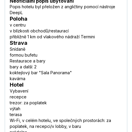
Neoficiální popis ubytování
Popis hotelu byl přeložen z angličtiny pomocí nástroje
DeepL
Poloha
v centru
v blízkosti obchodů/restaurací
přibližně 1 km od vlakového nádraží Termini
Strava
Snídaně
formou bufetu
Restaurace a bary
bary a další: 2
koktejlový bar "Sala Panorama"
kavárna
Hotel
Vybavení
recepce
trezor: za poplatek
výtah
terasa
Wi-Fi, v celém hotelu, ve společných prostorách: za
poplatek, na recepci/v lobby, v baru