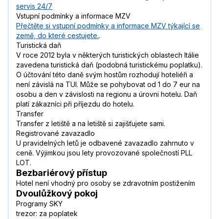
servis 24/7
Vstupní podmínky a informace MZV
Přečtěte si vstupní podmínky a informace MZV týkající se
země, do které cestujete.
.
Turistická daň
V roce 2012 byla v některých turistických oblastech Itálie
zavedena turistická daň (podobná turistickému poplatku).
O účtování této daně svým hostům rozhodují hoteliéři a
není závislá na TUI. Může se pohybovat od 1 do 7 eur na
osobu a den v závislosti na regionu a úrovni hotelu. Daň
platí zákazníci při příjezdu do hotelu.
Transfer
Transfer z letiště a na letiště si zajišťujete sami.
Registrované zavazadlo
U pravidelných letů je odbavené zavazadlo zahrnuto v
ceně. Výjimkou jsou lety provozované společností PLL
LOT.
Bezbariérový přístup
Hotel není vhodný pro osoby se zdravotním postižením
Dvoulůžkový pokoj
Programy SKY
trezor: za poplatek