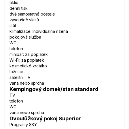
úklid
denní tisk
dvě samostatné postele
vysoušeč vlasů
stůl
klimatizace: individuálně řízená
pokojová služba
WC
telefon
minibar: za poplatek
Wi-Fi: za poplatek
kosmetické zrcátko
ložnice
satelitní TV
vana nebo sprcha
Kempingový domek/stan standard
TV
telefon
WC
vana nebo sprcha
Dvoulůžkový pokoj Superior
Programy SKY