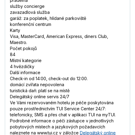
prádelna
služby concierge
zavazadlová služba
garáž: za poplatek, hlídané parkoviště
konferenční centrum
Karty
Visa, MasterCard, American Express, diners Club,
Maestro.
Počet pokojů
84
Místní kategorie
4 hvězdičky
Další informace
Check-in od 14:00, check-out do 12:00.
domácí zvířata nepovolena
turistická daň: platí se na místě
Delegátský online servis 24/7
Ve Vámi rezervovaném hotelu je péče poskytována
pouze prostřednictvím TUI Service Center 24/7:
telefonicky, SMS a přes chat v aplikaci TUI na myTUI.
Podrobné informace o péči zástupce v jednotlivých
pobytových místech a jazykových požadavcích
naleznete na www.tui.cz v záložce
Delegátský online