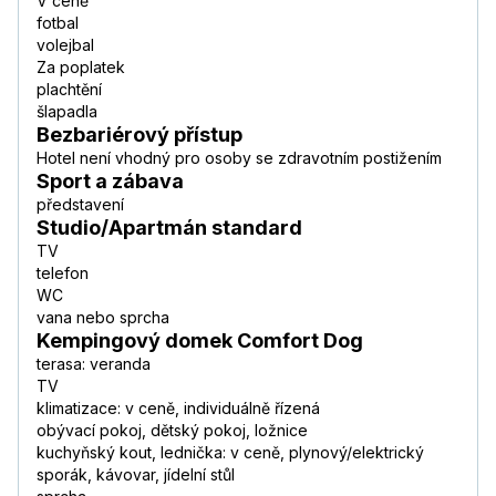
V ceně
fotbal
volejbal
Za poplatek
plachtění
šlapadla
Bezbariérový přístup
Hotel není vhodný pro osoby se zdravotním postižením
Sport a zábava
představení
Studio/Apartmán standard
TV
telefon
WC
vana nebo sprcha
Kempingový domek Comfort Dog
terasa: veranda
TV
klimatizace: v ceně, individuálně řízená
obývací pokoj, dětský pokoj, ložnice
kuchyňský kout, lednička: v ceně, plynový/elektrický
sporák, kávovar, jídelní stůl