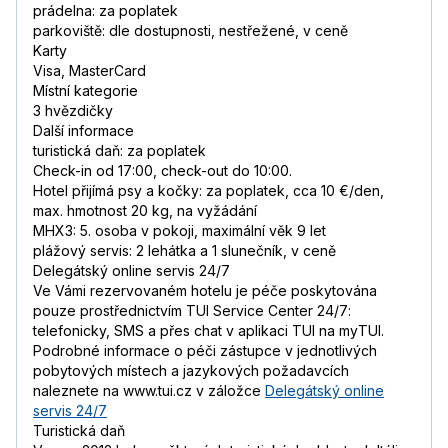
prádelna: za poplatek
parkoviště: dle dostupnosti, nestřežené, v ceně
Karty
Visa, MasterCard
Místní kategorie
3 hvězdičky
Další informace
turistická daň: za poplatek
Check-in od 17:00, check-out do 10:00.
Hotel přijímá psy a kočky: za poplatek, cca 10 €/den,
max. hmotnost 20 kg, na vyžádání
MHX3: 5. osoba v pokoji, maximální věk 9 let
plážový servis: 2 lehátka a 1 slunečník, v ceně
Delegátský online servis 24/7
Ve Vámi rezervovaném hotelu je péče poskytována
pouze prostřednictvím TUI Service Center 24/7:
telefonicky, SMS a přes chat v aplikaci TUI na myTUI.
Podrobné informace o péči zástupce v jednotlivých
pobytových místech a jazykových požadavcích
naleznete na www.tui.cz v záložce
Delegátský online
servis 24/7
Turistická daň