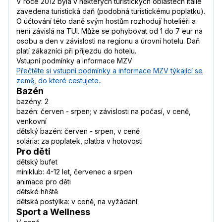
V roce 2012 byla v některých turistických oblastech Itálie
zavedena turistická daň (podobná turistickému poplatku).
O účtování této daně svým hostům rozhodují hoteliéři a
není závislá na TUI. Může se pohybovat od 1 do 7 eur na
osobu a den v závislosti na regionu a úrovni hotelu. Daň
platí zákazníci při příjezdu do hotelu.
Vstupní podmínky a informace MZV
Přečtěte si vstupní podmínky a informace MZV týkající se
země, do které cestujete.
.
Bazén
bazény: 2
bazén: červen - srpen; v závislosti na počasí, v ceně,
venkovní
dětský bazén: červen - srpen, v ceně
solária: za poplatek, platba v hotovosti
Pro děti
dětský bufet
miniklub: 4-12 let, červenec a srpen
animace pro děti
dětské hřiště
dětská postýlka: v ceně, na vyžádání
Sport a Wellness