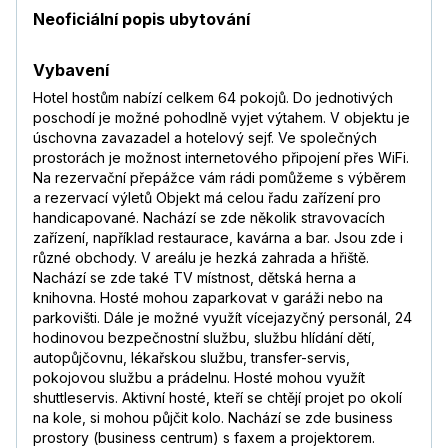
Neoficiální popis ubytování
Vybavení
Hotel hostům nabízí celkem 64 pokojů. Do jednotivých
poschodí je možné pohodlně vyjet výtahem. V objektu je
úschovna zavazadel a hotelový sejf. Ve společných
prostorách je možnost internetového připojení přes WiFi.
Na rezervační přepážce vám rádi pomůžeme s výběrem
a rezervací výletů Objekt má celou řadu zařízení pro
handicapované. Nachází se zde několik stravovacích
zařízení, například restaurace, kavárna a bar. Jsou zde i
různé obchody. V areálu je hezká zahrada a hřiště.
Nachází se zde také TV místnost, dětská herna a
knihovna. Hosté mohou zaparkovat v garáži nebo na
parkovišti. Dále je možné využít vícejazyčný personál, 24
hodinovou bezpečnostní službu, službu hlídání dětí,
autopůjčovnu, lékařskou službu, transfer-servis,
pokojovou službu a prádelnu. Hosté mohou využít
shuttleservis. Aktivní hosté, kteří se chtějí projet po okolí
na kole, si mohou půjčit kolo. Nachází se zde business
prostory (business centrum) s faxem a projektorem.