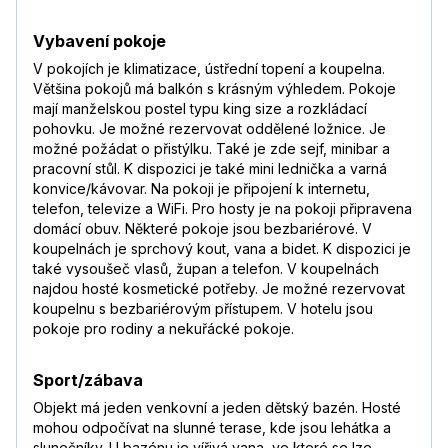
Vybavení pokoje
V pokojích je klimatizace, ústřední topení a koupelna.
Většina pokojů má balkón s krásným výhledem. Pokoje
mají manželskou postel typu king size a rozkládací
pohovku. Je možné rezervovat oddělené ložnice. Je
možné požádat o přistýlku. Také je zde sejf, minibar a
pracovní stůl. K dispozici je také mini lednička a varná
konvice/kávovar. Na pokoji je připojení k internetu,
telefon, televize a WiFi. Pro hosty je na pokoji připravena
domácí obuv. Některé pokoje jsou bezbariérové. V
koupelnách je sprchový kout, vana a bidet. K dispozici je
také vysoušeč vlasů, župan a telefon. V koupelnách
najdou hosté kosmetické potřeby. Je možné rezervovat
koupelnu s bezbariérovým přístupem. V hotelu jsou
pokoje pro rodiny a nekuřácké pokoje.
Sport/zábava
Objekt má jeden venkovní a jeden dětský bazén. Hosté
mohou odpočívat na slunné terase, kde jsou lehátka a
slunečníky. U bazénu je vířivá vana, ve které se lze