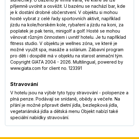
příjemně uvolnit a osvěžit. U bazénu se nachází bar, kde
je k dostání drobné občerstvení. V objektu si mohou
hosté vybrat z celé řady sportovních aktivit, například
jízdu na kole/horském kole, rybaření a jízdu na koni, za
poplatek je pak tenis, minigolf a golf. Hosté se mohou
věnovat různým činnostem i uvnitř hotelu. Je tu například
fitness studio. V objektu je wellnes zóna, ve které je
možné využít spa, masáže a solárium. Zábavní program
pro děti i dospělé má v objektu na starost animační tým.
Copyright GIATA 2004 - 2026. Multilingual, powered by
www.giata.com for client no. 123391
Stravování
V hotelu jsou na výběr tyto typy stravování - polopenze a
plná penze. Podávají se snídaně, obědy a večeře. Na
přání je možné připravit dietní jídla, bezlepková jídla,
vegetariánská jídla a dětská menu Objekt nabízí také
speciální nabídky stravování.