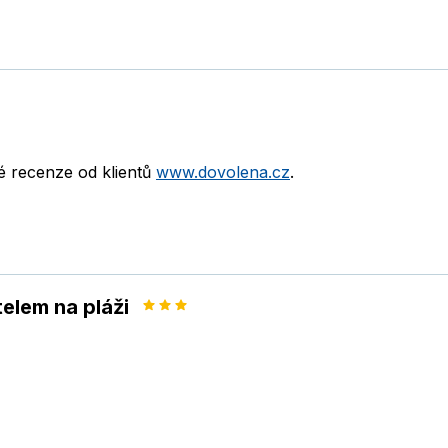
né recenze od klientů
www.dovolena.cz
.
elem na pláži
a