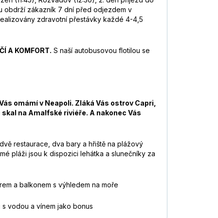
du obdrží zákazník 7 dní před odjezdem v
 realizovány zdravotní přestávky každé 4-4,5
ČÍ A KOMFORT.
S naší autobusovou flotilou se
 Vás omámí v Neapoli. Zláká Vás ostrov Capri,
 skal na Amalfské riviéře. A nakonec Vás
 dvě restaurace, dva bary a hřiště na plážový
mé pláži jsou k dispozici lehátka a slunečníky za
átorem a balkonem s výhledem na moře
 s vodou a vínem jako bonus