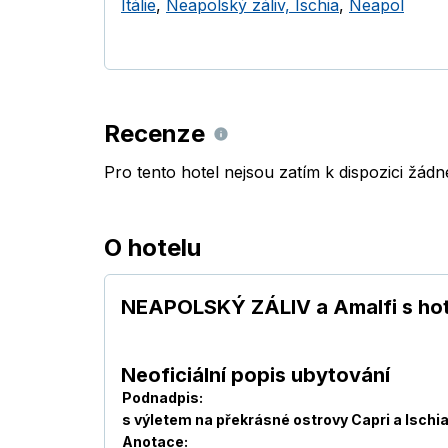
Itálie
,
Neapolský záliv, Ischia
,
Neapol
Recenze
Pro tento hotel nejsou zatím k dispozici žád
O hotelu
NEAPOLSKÝ ZÁLIV a Amalfi s hot
Neoficiální popis ubytování
Podnadpis:
s výletem na překrásné ostrovy Capri a Ischi
Anotace: