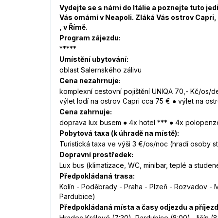
Vydejte se s námi do Itálie a poznejte tuto je
Vás omámí v Neapoli. Zláká Vás ostrov Capri
, v Římě.
Program zájezdu:
*****
Umístění ubytování:
oblast Salernského zálivu
Cena nezahrnuje:
komplexní cestovní pojištění UNIQA 70,- Kč/os/de
výlet lodí na ostrov Capri cca 75 € ● výlet na ost
Cena zahrnuje:
doprava lux busem ● 4x hotel *** ● 4x polopenze
Pobytová taxa (k úhradě na místě):
Turistická taxa ve výši 3 €/os/noc (hradí osoby sta
Dopravní prostředek:
Lux bus (klimatizace, WC, minibar, teplé a stude
Předpokládaná trasa:
Kolín - Poděbrady - Praha - Plzeň - Rozvadov - M
Pardubice)
Předpokládaná místa a časy odjezdu a příjezd
Hradec Králové (7:30), Pardubice (8:00), Jičín (8: