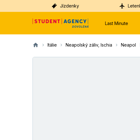
Jízdenky
Leten
Last Minute
Itálie
Neapolský záliv, Ischia
Neapol