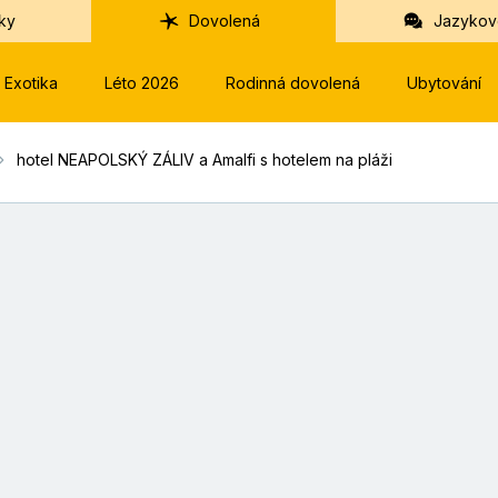
ky
Dovolená
Jazykov
Exotika
Léto 2026
Rodinná dovolená
Ubytování
hotel NEAPOLSKÝ ZÁLIV a Amalfi s hotelem na pláži