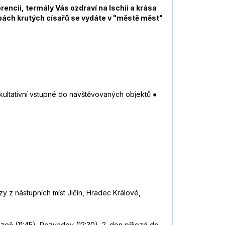
rencii, termály Vás ozdraví na Ischii a krása
pách krutých císařů se vydáte v "městě měst"
kultativní vstupné do navštěvovaných objektů ●
y z nástupních míst Jičín, Hradec Králové,
lzeň (11:45), Rozvadov (12:30), 2. den příjezd do