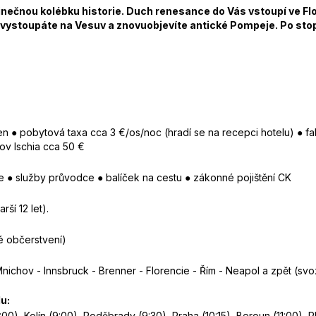
dinečnou kolébku historie. Duch renesance do Vás vstoupí ve Flo
, vystoupáte na Vesuv a znovuobjevíte antické Pompeje. Po sto
n ● pobytová taxa cca 3 €/os/noc (hradí se na recepci hotelu) ● fa
rov Ischia cca 50 €
 ● služby průvodce ● balíček na cestu ● zákonné pojištění CK
rší 12 let).
né občerstvení)
nichov - Innsbruck - Brenner - Florencie - Řím - Neapol a zpět (svoz
u:
00), Kolín (9:00), Poděbrady (9:30), Praha (10:15), Beroun (11:00), P