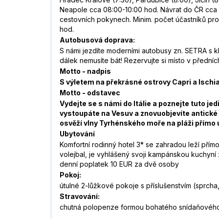
Neapole cca 08:00-10:00 hod. Návrat do ČR cca 1
cestovních pokynech. Minim. počet účastníků pro
hod.
Autobusová doprava:
S námi jezdíte moderními autobusy zn. SETRA s kl
dálek nemusíte bát! Rezervujte si místo v přední
Motto - nadpis
S výletem na překrásné ostrovy Capri a Ischi
Motto - odstavec
Vydejte se s námi do Itálie a poznejte tuto je
vystoupáte na Vesuv a znovuobjevíte antické 
osvěží vlny Tyrhénského moře na pláži přímo 
Ubytování
Komfortní rodinný hotel 3* se zahradou leží přímo
volejbal, je vyhlášený svoji kampánskou kuchyní z
denní poplatek 10 EUR za dvě osoby
Pokoj:
útulné 2-lůžkové pokoje s příslušenstvím (sprch
Stravování:
chutná polopenze formou bohatého snídaňového 