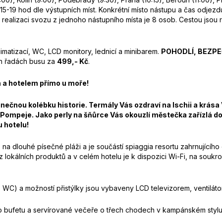
5-19 hod dle výstupních míst. Konkrétní místo nástupu a čas odjez
 realizaci svozu z jednoho nástupního místa je 8 osob. Cestou jsou
imatizací, WC, LCD monitory, lednicí a minibarem.
POHODLÍ, BEZPE
ch řadách busu za
499,- Kč
.
a a hotelem přímo u moře!
dinečnou kolébku historie.
T
ermály Vás ozdraví na Ischii a krása
Pompeje. Jako perly na šňůrce Vás okouzlí městečka zařízlá do
u hotelu!
 na dlouhé písečné pláži a je součástí spiaggia resortu zahrnujícího
 lokálních produktů a v celém hotelu je k dispozici Wi-Fi, na soukro
a, WC) a možností přistýlky jsou vybaveny LCD televizorem, ventil
bufetu a servírované večeře o třech chodech v kampánském stylu