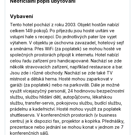
Neoficiální popis ubytování
Vybavení
Tento hotel pochází z roku 2003. Objekt hostům nabízí
celkem 149 pokojů. Po příjezdu jsou hosté uvítáni ve
vstupní hale s recepcí. Do jednotlivých pater lze vyjet
výtahem. V objektu je úschovna zavazadel, hotelový sejf
a směnárna. Přes WiFi (za poplatek) se mohou hosté ve
společných prostorách připojit k internetu. Hotel nabízí
celou řadu zařízení pro handicapované. Nachází se zde
několik stravovacích zařízení, například restaurace a bar.
Jsou zde i různé obchody. Nachází se zde také TV
místnost a dětská herna. Hosté mohou zaparkovat v
garáži (za poplatek) nebo na parkovišti. Dále je možné
využít vícejazyčný personál, 24 hodinovou bezpečnostní
službu, službu hlídání dětí, autopůjčovnu, lékařskou
službu, transfer-servis, pokojovou službu, budící službu,
prádelnu a kadeřnictví. Hosté mohou využít za poplatek
shuttleservis. V konferenčních prostorách (v business
centru) je k dispozici fax, projektor a kopírka. Přednášky,
prezentace nebo jednání se mohou konat v jednom ze 7
konferenčních sálů.