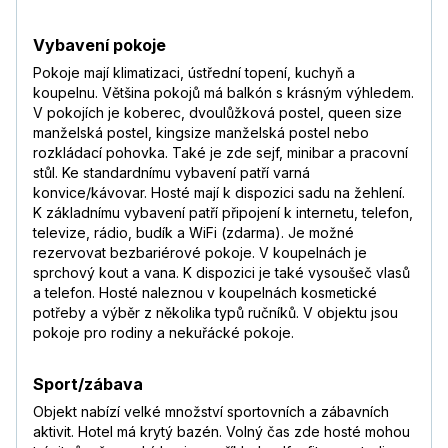
Vybavení pokoje
Pokoje mají klimatizaci, ústřední topení, kuchyň a
koupelnu. Většina pokojů má balkón s krásným výhledem.
V pokojích je koberec, dvoulůžková postel, queen size
manželská postel, kingsize manželská postel nebo
rozkládací pohovka. Také je zde sejf, minibar a pracovní
stůl. Ke standardnímu vybavení patří varná
konvice/kávovar. Hosté mají k dispozici sadu na žehlení.
K základnímu vybavení patří připojení k internetu, telefon,
televize, rádio, budík a WiFi (zdarma). Je možné
rezervovat bezbariérové pokoje. V koupelnách je
sprchový kout a vana. K dispozici je také vysoušeč vlasů
a telefon. Hosté naleznou v koupelnách kosmetické
potřeby a výběr z několika typů ručníků. V objektu jsou
pokoje pro rodiny a nekuřácké pokoje.
Sport/zábava
Objekt nabízí velké množství sportovních a zábavních
aktivit. Hotel má krytý bazén. Volný čas zde hosté mohou