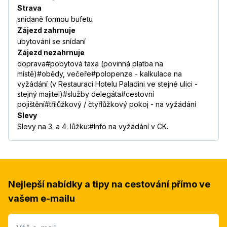
Strava
snídaně formou bufetu
Zájezd zahrnuje
ubytování se snídaní
Zájezd nezahrnuje
doprava#pobytová taxa (povinná platba na
místě)#obědy, večeře#polopenze - kalkulace na
vyžádání (v Restauraci Hotelu Paladini ve stejné ulici -
stejný majitel)#služby delegáta#cestovní
pojištění#třílůžkový / čtyřlůžkový pokoj - na vyžádání
Slevy
Slevy na 3. a 4. lůžku:#Info na vyžádání v CK.
Nejlepší nabídky a tipy na cestování přímo ve
vašem e-mailu