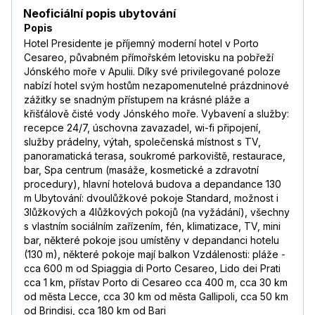
Neoficiální popis ubytování
Popis
Hotel Presidente je příjemný moderní hotel v Porto
Cesareo, půvabném přímořském letovisku na pobřeží
Jónského moře v Apulii. Díky své privilegované poloze
nabízí hotel svým hostům nezapomenutelné prázdninové
zážitky se snadným přístupem na krásné pláže a
křišťálově čisté vody Jónského moře. Vybavení a služby:
recepce 24/7, úschovna zavazadel, wi-fi připojení,
služby prádelny, výtah, společenská místnost s TV,
panoramatická terasa, soukromé parkoviště, restaurace,
bar, Spa centrum (masáže, kosmetické a zdravotní
procedury), hlavní hotelová budova a depandance 130
m Ubytování: dvoulůžkové pokoje Standard, možnost i
3lůžkových a 4lůžkových pokojů (na vyžádání), všechny
s vlastním sociálním zařízením, fén, klimatizace, TV, mini
bar, některé pokoje jsou umístěny v depandanci hotelu
(130 m), některé pokoje mají balkon Vzdálenosti: pláže -
cca 600 m od Spiaggia di Porto Cesareo, Lido dei Prati
cca 1 km, přístav Porto di Cesareo cca 400 m, cca 30 km
od města Lecce, cca 30 km od města Gallipoli, cca 50 km
od Brindisi, cca 180 km od Bari