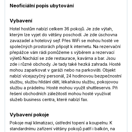
Neoficiální popis ubytování
Vybavení
Hotel hostům nabízí celkem 36 pokojů. Je zde výtah,
kterým lze vyjet do většiny poschodí. Je zde úschovna
zavazadel a hotelový sejf. Přes WiFi se mohou hosté ve
společných prostorách připojit k internetu. Na rezervační
přepážce vám rádi pomůžeme s výběrem a rezervací
výletů Nachází se zde restaurace, kavárna a bar. Jsou
zde i různé obchody. Je tady také hezká zahrada. Hosté
mohou zaparkovat v garáži nebo na parkovišti. Objekt
nabízí vícejazyčný personál, 24 hodinovou bezpečnostní
službu, službu hlídání dětí, lékařskou službu, pokojovou
službu a prádelnu. Hosté mohou využít shuttleservis. Při
řešení obchodních záležitostí mohou hosté využívat
služeb business centra, které nabízí fax.
Vybavení pokoje
Pokoje mají klimatizaci, ústřední topení a koupelnu. K
standardnímu zařízení většiny pokojů patří i balkón, na