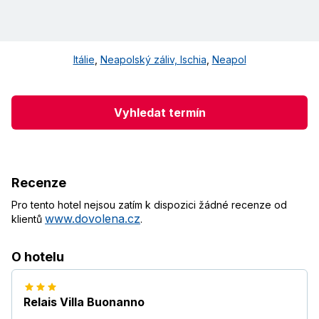
Itálie
,
Neapolský záliv, Ischia
,
Neapol
Vyhledat termín
Recenze
Pro tento hotel nejsou zatím k dispozici žádné recenze od
www.dovolena.cz
klientů
.
O hotelu
Relais Villa Buonanno