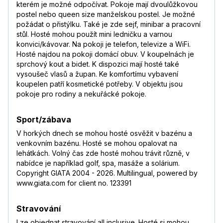
kterém je možné odpočívat. Pokoje mají dvoulůžkovou
postel nebo queen size manželskou postel. Je možné
požádat o přistýlku. Také je zde sejf, minibar a pracovní
stůl. Hosté mohou použít mini ledničku a varnou
konvici/kávovar. Na pokoji je telefon, televize a WiFi.
Hosté najdou na pokoji domácí obuv. V koupelnách je
sprchový kout a bidet. K dispozici mají hosté také
vysoušeč vlasů a župan. Ke komfortímu vybavení
koupelen patří kosmetické potřeby. V objektu jsou
pokoje pro rodiny a nekuřácké pokoje.
Sport/zábava
V horkých dnech se mohou hosté osvěžit v bazénu a
venkovním bazénu. Hosté se mohou opalovat na
lehátkách. Volný čas zde hosté mohou trávit různě, v
nabídce je například golf, spa, masáže a solárium.
Copyright GIATA 2004 - 2026. Multilingual, powered by
www.giata.com for client no. 123391
Stravování
Lze objednat stravování all inclusive. Hosté si mohou