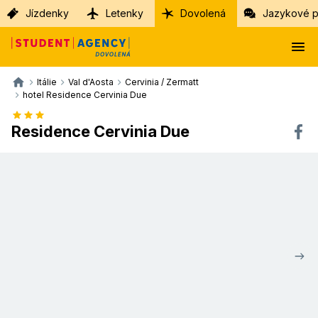
Jízdenky
Letenky
Dovolená
Jazykové p
Itálie
Val d'Aosta
Cervinia / Zermatt
hotel Residence Cervinia Due
Residence Cervinia Due