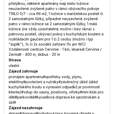
přistýlkou, některé apartmány mají místo ložnice
neuzavřené zvýšené patro v rámci obývacího pokoje
TRILO 5/7 - cca 66 m2, 1 ložnice s manželskou postelí či
2 samostatnými lůžky, případné neuzavřené zvýšené
patro v rámci ložnice se 2 samostatnými lůžky, 1 malá
ložnice (ne vždy uzavíratelná; možno i bez okna) s
patrovou postelí, obývací pokoj s kuchyňským koutem a
rozkládacím gaučem pro 1 či 2 osoby (možno i typ
"šuplík"), 1x či 2x sociální zařízení (1x jen WC)
Vzdálenosti: centrum Cervinie - 1 km, skiareál Cervinia /
Zermatt - 400 m, skibus - 20 m
Strava
vlastní
Zájezd zahrnuje
pronájem apartmánu#spotřeby vody, plynu,
elektřiny#povlečení a ručníky#závěrečný úklid (úklid
kuchyňského koutu a vynesení odpadků je povinností
klienta)#vstup do sauny, posilovny, vířivky#mini klub pro
děti#parkoviště#kyvadlová doprava ke sjezdovkám a
zpět
Zájezd nezahrnuje
skipas#doprava#pobytová taxa (povinná úhrada v