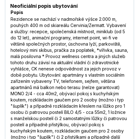
Neoficiální popis ubytování
Popis
Rezidence se nachází v nadmořské výšce 2.000 m,
pouhých 400 m od skiareálu Cervinia/Zermatt. Vybavení
a služby: recepce, společenská místnost, miniklub (od 5
do 12 let), animační programy, internet point, wi-fi ve
většině společných prostor, úschovna lyží, parkoviště,
hotelový mini skibus, pračka za poplatek, *vířivka, sauna,
malá posilovna * Provoz wellness centra a jiných služeb
tohoto druhu závisí na aktuální vládní či zdravotnické
vyhlášce, CK nenese odpovědnost za jejich provoz v
době pobytu. Ubytování: apartmány s vlastním sociálním
zařízením vybaveny TV, telefonem, sejfem, většina
apartmánů má balkon nebo terasu (nelze garantovat)
MONO 2/4 - cca 40m2, obývací pokoj s kuchyňským
koutem, rozkládacím gaučem pro 2 osoby (možno i typ
"šuplík") a případně rozkládacím křeslem na lůžko pro 1
osobu či patrovou postelí BILO 4/5 - cca 55m2, 1 ložnice
s manželskou postelí či 2 samostatnými lůžky či patrovou
postelí a případně přistýlkou, obývací pokoj s
kuchyňským koutem, rozkládacím gaučem pro 2 osoby
(možno i typ "šuplík") či 2 přistýlkami a případně další