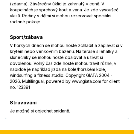
(zdarma). Závěrečný úklid je zahrnutý v ceně. V
koupelnách je sprchový kout a vana. Je zde vysoušeč
vlasů. Rodiny s dětmi si mohou rezervovat speciální
rodinné pokoje.
Sport/zábava
V horkých dnech se mohou hosté zchladit a zaplavat si v
krytém nebo venkovním bazénu. Na terase s lehátky a
slunečníky se mohou hosté opalovat a užívat si
dovolenou. Volný čas zde hosté mohou trávit různě, v
nabídce je například jízda na kole/horském kole,
windsurfing a fitness studio. Copyright GIATA 2004 -
2026. Multilingual, powered by www.giata.com for client
no. 123391
Stravování
Je možné si objednat snídaně.