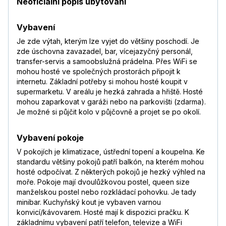
Neoficiální popis ubytování
Vybavení
Je zde výtah, kterým lze vyjet do většiny poschodí. Je
zde úschovna zavazadel, bar, vícejazyčný personál,
transfer-servis a samoobslužná prádelna. Přes WiFi se
mohou hosté ve společných prostorách připojit k
internetu. Základní potřeby si mohou hosté koupit v
supermarketu. V areálu je hezká zahrada a hřiště. Hosté
mohou zaparkovat v garáži nebo na parkovišti (zdarma).
Je možné si půjčit kolo v půjčovně a projet se po okolí.
Vybavení pokoje
V pokojích je klimatizace, ústřední topení a koupelna. Ke
standardu většiny pokojů patří balkón, na kterém mohou
hosté odpočívat. Z některých pokojů je hezký výhled na
moře. Pokoje mají dvoulůžkovou postel, queen size
manželskou postel nebo rozkládací pohovku. Je tady
minibar. Kuchyňský kout je vybaven varnou
konvicí/kávovarem. Hosté mají k dispozici pračku. K
základnímu vybavení patří telefon, televize a WiFi