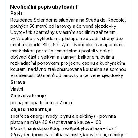
Neoficiální popis ubytování
Popis
Rezidence Splendor je situována na Strada del Roccolo,
pouhých 50 metrů od lanovky a červené sjezdovky.
Ubytování: apartmány s vlastním sociálním zařízením,
vyšší patra s výhledem a přístupem ze zadní strany bez
mnoha schodů. BILO 5 č. 7/a - dvoupokojový apartmán s
manželskou postelí a samostatnou postelí v pokoji,
obývací část s velkým a slunným balkonem, dvěma
rozkládacími pohovkami pro jednu osobu a kuchyňským
koutem, nedávno zrekonstruovaná koupelna se sprchou
Vzdálenosti: 50 metrů od lanovky a červené sjezdovky
Strava
vlastní
Zájezd zahrnuje
pronájem apartmánu na 7 nocí
Zájezd nezahrnuje
spotřeba energií (vody, plynu a elektřiny) - povinná
platba na místě 40 €/apt.#vratná kauce - 100
€/apartmán#skipas#doprava#pobytová taxa - cca 1
€/os./den (povinná platba na místě)#povlečení, ručníky -