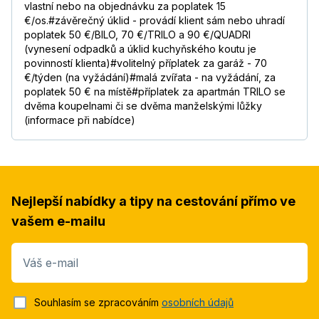
vlastní nebo na objednávku za poplatek 15
€/os.#závěrečný úklid - provádí klient sám nebo uhradí
poplatek 50 €/BILO, 70 €/TRILO a 90 €/QUADRI
(vynesení odpadků a úklid kuchyňského koutu je
povinností klienta)#volitelný příplatek za garáž - 70
€/týden (na vyžádání)#malá zvířata - na vyžádání, za
poplatek 50 € na místě#příplatek za apartmán TRILO se
dvěma koupelnami či se dvěma manželskými lůžky
(informace při nabídce)
Nejlepší nabídky a tipy na cestování přímo ve
vašem e-mailu
Váš e-mail
Souhlasím se zpracováním
osobních údajů