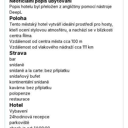
Neoficiální popis ubytování
Popis hotelu byl přeložen z angličtiny pomocí nástroje
DeepL
Poloha
Tento městský hotel vytváří ideální prostředí pro hosty,
kteří ocení stylovou atmosféru, a nachází se v blízkosti
centra Říma.
Vzdálenost od centra města cca 100 m
Vzdálenost od vlakového nádraží cca 111 km
Strava
bar
snídaně
snídaně a la carte: bez příplatku
snídaňový bufet
kontinentální snídaně
kavárna: bez příplatku
polopenze
restaurace
Hotel
Vybavení
24hodinová recepce
parkoviště