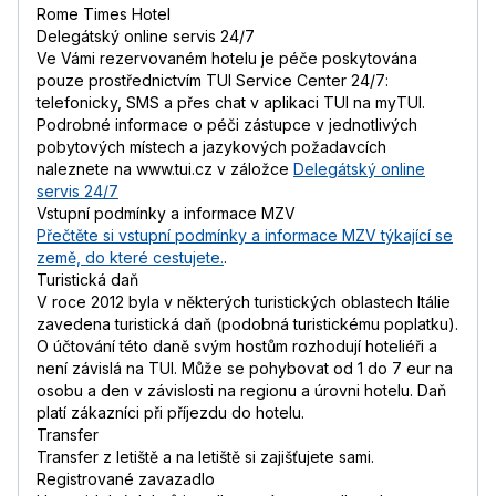
Rome Times Hotel
Delegátský online servis 24/7
Ve Vámi rezervovaném hotelu je péče poskytována
pouze prostřednictvím TUI Service Center 24/7:
telefonicky, SMS a přes chat v aplikaci TUI na myTUI.
Podrobné informace o péči zástupce v jednotlivých
pobytových místech a jazykových požadavcích
naleznete na www.tui.cz v záložce
Delegátský online
servis 24/7
Vstupní podmínky a informace MZV
Přečtěte si vstupní podmínky a informace MZV týkající se
země, do které cestujete.
.
Turistická daň
V roce 2012 byla v některých turistických oblastech Itálie
zavedena turistická daň (podobná turistickému poplatku).
O účtování této daně svým hostům rozhodují hoteliéři a
není závislá na TUI. Může se pohybovat od 1 do 7 eur na
osobu a den v závislosti na regionu a úrovni hotelu. Daň
platí zákazníci při příjezdu do hotelu.
Transfer
Transfer z letiště a na letiště si zajišťujete sami.
Registrované zavazadlo