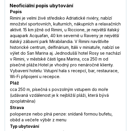
Neoficiální popis ubytování
Popis
Rimini je velmi živé středisko Adriatické riviéry, nabízí
množství sportovních, kulturních, nákupních a relaxačních
aktivit. 15 km jižně od Rimini, u Riccione, je největší italský
aquapark Acquafan, 40 km severně u Raveny je největší
italský zábavní park Mirabilandia. V Rimini navštívíte
historické centrum, delfinárium, Itálii v miniatuře, nabízí se
výlet do San Marina aj. Jednodušší hotel Rosy se nachází
v Rimini, v městské části Igea Marina, cca 250 m od
písečné pláže.Hotel je vhodný pro nenáročné klienty.
Vybavení hotelu: Vstupní hala s recepcí, bar, restaurace,
Wi-Fi připojení u recepce.
Pláž
cca 250 m, písečná s povzolným vstupem do moře
(udávaná vzdálenost je k nejbližší pláži, která bývá
zpoplatněna)
Strava
polopenze nebo plná penze: snídaně formou bufetu,
oběd a večeře výběr z menu
Typ ubytování