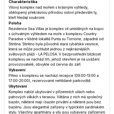
Charakteristika
Vilový komplex nad mořem s krásnými výhledy,
obklopený překrásnou přírodou osloví především ty,
kteří hledají soukromí.
Poloha
Rezidence Sea Villas je komplex vil umístěných na kopci
s úchvatným výhledem na moře v komplexu Country
Paradise v klidné lokalitě Punta su Torrione, západně od
Stintina. Stintino byla původně stará rybářská vesnice,
která se může pochlubit jednou z nejkrásnějších
světových pláží - LA PELOSA. V bezprostřední blízkosti
komplexu se nachází trh, jehož otevření je na uvážení
provozovatelé, obvykle od června do září.
Vybavení
Přímo v komplexu se nachází recepce (09:00-13:00 a
17:00-20:00), rezervované nehlídané parkoviště.
Ubytovaní
Komplex nabízí ubytování v přízemních vilách nebo
patrových vilkách s terasou. Většina z nich má společný
bazén, některé mají i bazén privátní a některé jsou bez
bazénu. Jsou elegantně zařízeny v typickém sardinském
stylu. Všechny apartmány a vily jsou vybaveny zařízeným