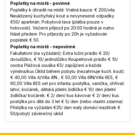
Poplatky na místě - povinné
Poplatky k úhradě na místě: Vratná kauce: € 200/vila.
Neuklizený kuchyňský kout a nevynesené odpadky
€50/ apartmán. Pobytová taxa (platba pouze v
hotovosti). Večerní příjezd po 20:00 hodině je nutno
hlásit předem. Pro příjezdy po 20h je vyžadován
poplatek € 50.
Poplatky na místě - nepovinné
Fakultativní (na vyžádání): Extra ložní prádlo € 20/
dvoulůžko, € 10/ jednolůžko Koupelnové prádlo € 10/
osoba Plážová osuška €5/ zapůjčení a každá
výměna/kus Úklid během pobytu (nezahrnuje kuch. kout):
€ 40,00 Villa 4/Villa 4IN , € 50,00 Villa 6IN/Villa 6ES, €
60,00 Villa 8ES set pro infanta: postýlka, vanička, ohřívač
lahví, kočárek, dětská jídelní židlička € 10/ den jídelní
židlička/ kočárek: € 2/ den/ kus kávovar € 2/ den/ kus
postýlka pro dítě do 3 let € 5/ den (nebo vlastní zdarma)
Přistýlka na vyžádání €25/ den malý domácí mazlíček €
50/pobyt/ závěrečný úklid