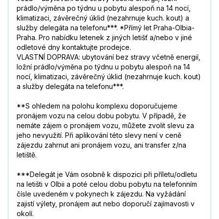
prádlo/výměna po týdnu u pobytu alespoň na 14 nocí,
klimatizaci, závěrečný úklid (nezahrnuje kuch. kout) a
služby delegáta na telefonu***. *Přímý let Praha-Olbia-
Praha. Pro nabídku letenek z jiných letišť a/nebo v jiné
odletové dny kontaktujte prodejce.
VLASTNÍ DOPRAVA: ubytování bez stravy včetně energií,
ložní prádlo/výměna po týdnu u pobytu alespoň na 14
nocí, klimatizaci, závěrečný úklid (nezahrnuje kuch. kout)
a služby delegáta na telefonu***.
**S ohledem na polohu komplexu doporučujeme
pronájem vozu na celou dobu pobytu. V případě, že
nemáte zájem o pronájem vozu, můžete zvolit slevu za
jeho nevyužití. Při aplikování této slevy není v ceně
zájezdu zahrnut ani pronájem vozu, ani transfer z/na
letiště.
***Delegát je Vám osobně k dispozici při příletu/odletu
na letišti v Olbii a poté celou dobu pobytu na telefonním
čísle uvedeném v pokynech k zájezdu. Na vyžádání
zajistí výlety, pronájem aut nebo doporučí zajímavosti v
okolí.