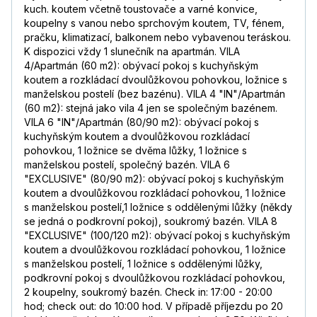
kuch. koutem včetně toustovače a varné konvice,
koupelny s vanou nebo sprchovým koutem, TV, fénem,
pračku, klimatizací, balkonem nebo vybavenou teráskou.
K dispozici vždy 1 slunečník na apartmán. VILA
4/Apartmán (60 m2): obývací pokoj s kuchyňským
koutem a rozkládací dvoulůžkovou pohovkou, ložnice s
manželskou postelí (bez bazénu). VILA 4 "IN"/Apartmán
(60 m2): stejná jako vila 4 jen se společným bazénem.
VILA 6 "IN"/Apartmán (80/90 m2): obývací pokoj s
kuchyňským koutem a dvoulůžkovou rozkládací
pohovkou, 1 ložnice se dvěma lůžky, 1 ložnice s
manželskou postelí, společný bazén. VILA 6
"EXCLUSIVE" (80/90 m2): obývací pokoj s kuchyňským
koutem a dvoulůžkovou rozkládací pohovkou, 1 ložnice
s manželskou postelí,1 ložnice s oddělenými lůžky (někdy
se jedná o podkrovní pokoj), soukromý bazén. VILA 8
"EXCLUSIVE" (100/120 m2): obývací pokoj s kuchyňským
koutem a dvoulůžkovou rozkládací pohovkou, 1 ložnice
s manželskou postelí, 1 ložnice s oddělenými lůžky,
podkrovní pokoj s dvoulůžkovou rozkládací pohovkou,
2 koupelny, soukromý bazén. Check in: 17:00 - 20:00
hod; check out: do 10:00 hod. V případě příjezdu po 20