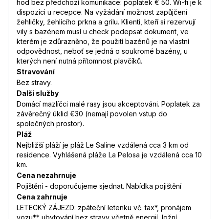
hod bez předchozí komunikace: poplatek € 50. Wi-fi je k
dispozici u recepce. Na vyžádání možnost zapůjčení
žehličky, žehlícího prkna a grilu. Klienti, kteří si rezervují
vily s bazénem musí u check podepsat dokument, ve
kterém je zdůrazněno, že použití bazénů je na vlastní
odpovědnost, neboť se jedná o soukromé bazény, u
kterých není nutná přítomnost plavčíků.
Stravování
Bez stravy.
Další služby
Domácí mazlíčci malé rasy jsou akceptováni. Poplatek za
závěrečný úklid €30 (nemají povolen vstup do
společných prostor).
Pláž
Nejbližší pláží je pláž Le Saline vzdálená cca 3 km od
residence. Vyhlášená pláže La Pelosa je vzdálená cca 10
km.
Cena nezahrnuje
Pojištění - doporučujeme sjednat. Nabídka pojištění
Cena zahrnuje
LETECKÝ ZÁJEZD: zpáteční letenku vč. tax*, pronájem
vozu** ubytování bez stravy včetně energií, ložní