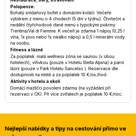
Polopenze:
Bohatý snídaňový bufet s domácími koláči. Večeře
výběrem z menu o 4 chodech (5 dní v týdnu). Čtvrteční a
nedělní čtyřchodové dané menu s typickými pokrmy
Trentina/Val di Fiemme. K večeři je zdarma 1 nápoj (0,25 l
vína, 1x pivo nebo 1x nealko nápoj) a 0,5 l minerální vody
na osobu.
Fitness a lázně
Za poplatek: malá wellness zóna se saunou (v obou
hotelech), vířivkou (pouze v Hotelu Stella Alpina) a parní
lázní (pouze v Park Hotelu Sancelso ). Rezervace dle
dostupnosti na místě a za poplatek 10 €/os./hod.
Aktivity v hotelu a okolí
Domácí mazlíčci povoleni zdarma (na vyžádání při
rezervaci v CK). Při více zvířatech je poplatek 10 €/noc.
Nejlepší nabídky a tipy na cestování přímo ve