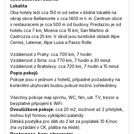
Lokalita
Oba hotely leží cca 150 m od sebe v klidné lokalitě na
okraji obce Bellamonte v cca 1400 m n. m. Centrum obce
s restauracemi je cca 500 m od budovy. Predazzo je od
hotelu cca 7 km, Moena cca 15 km, San Martino di
Castrozza cca 25 km. V okolí jsou turistické oblasti Alpe
Cermis, Latemar, Alpe Lusia a Passo Rolle.
Vzdálenost z Prahy: cca 700 km, 7 hodin
Vzdálenost z Brna: cca 770 km, 7 hodin a 30 minut
Vzdálenost z Bratislavy: cca 720 km, 7 hodin a 15 minut
Popis pokojů
Pokoje jsou v jednom z hotelů, případné požadavky na
konkrétní ubytování budou pokud možno zohledněny.
Všechny pokoje mají sprchu, WC, fén, sat. TV, trezor a
bezplatné připojení k WiFi:
Dvoulůžkové pokoje:
cca 20 m2, možnost až 2 přistýlek,
mohou být formou vyklápěcí palandy.
Dětská postýlka pro děti do 2 let za poplatek 10 €/noc
(na vyžádání v CK, platba na místě).
Restaurace, bary, stravování