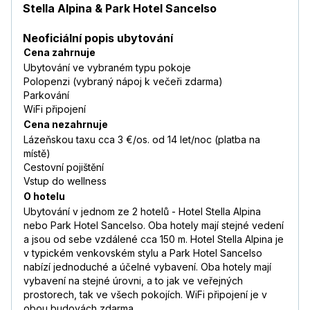
Stella Alpina & Park Hotel Sancelso
Neoficiální popis ubytování
Cena zahrnuje
Ubytování ve vybraném typu pokoje
Polopenzi (vybraný nápoj k večeři zdarma)
Parkování
WiFi připojení
Cena nezahrnuje
Lázeňskou taxu cca 3 €/os. od 14 let/noc (platba na
místě)
Cestovní pojištění
Vstup do wellness
O hotelu
Ubytování v jednom ze 2 hotelů - Hotel Stella Alpina
nebo Park Hotel Sancelso. Oba hotely mají stejné vedení
a jsou od sebe vzdálené cca 150 m. Hotel Stella Alpina je
v typickém venkovském stylu a Park Hotel Sancelso
nabízí jednoduché a účelné vybavení. Oba hotely mají
vybavení na stejné úrovni, a to jak ve veřejných
prostorech, tak ve všech pokojích. WiFi připojení je v
obou budovách zdarma.