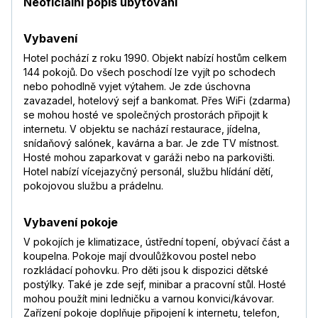
Neoficiální popis ubytování
Vybavení
Hotel pochází z roku 1990. Objekt nabízí hostům celkem
144 pokojů. Do všech poschodí lze vyjít po schodech
nebo pohodlně vyjet výtahem. Je zde úschovna
zavazadel, hotelový sejf a bankomat. Přes WiFi (zdarma)
se mohou hosté ve společných prostorách připojit k
internetu. V objektu se nachází restaurace, jídelna,
snídaňový salónek, kavárna a bar. Je zde TV místnost.
Hosté mohou zaparkovat v garáži nebo na parkovišti.
Hotel nabízí vícejazyčný personál, službu hlídání dětí,
pokojovou službu a prádelnu.
Vybavení pokoje
V pokojích je klimatizace, ústřední topení, obývací část a
koupelna. Pokoje mají dvoulůžkovou postel nebo
rozkládací pohovku. Pro děti jsou k dispozici dětské
postýlky. Také je zde sejf, minibar a pracovní stůl. Hosté
mohou použít mini ledničku a varnou konvici/kávovar.
Zařízení pokoje doplňuje připojení k internetu, telefon,