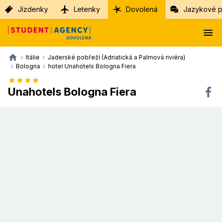
Jízdenky
Letenky
Dovolená
Jazykové p
Itálie
Jaderské pobřeží (Adriatická a Palmová riviéra)
Bologna
hotel Unahotels Bologna Fiera
Unahotels Bologna Fiera