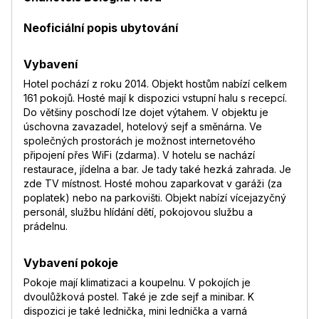
Neoficiální popis ubytování
Vybavení
Hotel pochází z roku 2014. Objekt hostům nabízí celkem
161 pokojů. Hosté mají k dispozici vstupní halu s recepcí.
Do většiny poschodí lze dojet výtahem. V objektu je
úschovna zavazadel, hotelový sejf a směnárna. Ve
společných prostorách je možnost internetového
připojení přes WiFi (zdarma). V hotelu se nachází
restaurace, jídelna a bar. Je tady také hezká zahrada. Je
zde TV místnost. Hosté mohou zaparkovat v garáži (za
poplatek) nebo na parkovišti. Objekt nabízí vícejazyčný
personál, službu hlídání dětí, pokojovou službu a
prádelnu.
Vybavení pokoje
Pokoje mají klimatizaci a koupelnu. V pokojích je
dvoulůžková postel. Také je zde sejf a minibar. K
dispozici je také lednička, mini lednička a varná