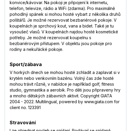
konvice/kávovar. Na pokoji je připojení k internetu,
telefon, televize, rádio a WiFi (zdarma). Pro maximálně
pohodlný spánek si mohou hosté vybart z několika druhů
polštářů. Je možné rezervovat bezbariérové pokoje. V
koupelnách je sprchový kout, vana a bidet. Také je tu
vysoušeč vlasů. V koupelnách najdou hosté kosmetické
potřeby. Je možné rezervovat koupelnu s
bezbariérovým přístupem. V objektu jsou pokoje pro
rodiny a nekuřácké pokoje.
Sport/zábava
V horkých dnech se mohou hosté zchladit a zaplavat si v
krytém nebo venkovním bazénu. Volný čas zde hosté
mohou trávit různě, v nabídce je například golf, fitness
studio, gymnastika a aerobik. Pro děti jsou připraveny hry
a mnoho dětských zábavních aktivit. Copyright GIATA
2004 - 2022. Multilingual, powered by www.giata.com for
client no. 123391
Stravování
Lze objednat nocleh se snídaní. Podávají se snídaně,