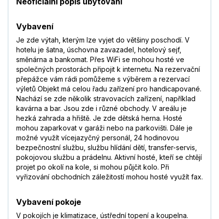
Neoficiální popis ubytování
Vybavení
Je zde výtah, kterým lze vyjet do většiny poschodí. V
hotelu je šatna, úschovna zavazadel, hotelový sejf,
směnárna a bankomat. Přes WiFi se mohou hosté ve
společných prostorách připojit k internetu. Na rezervační
přepážce vám rádi pomůžeme s výběrem a rezervací
výletů Objekt má celou řadu zařízení pro handicapované.
Nachází se zde několik stravovacích zařízení, například
kavárna a bar. Jsou zde i různé obchody. V areálu je
hezká zahrada a hřiště. Je zde dětská herna. Hosté
mohou zaparkovat v garáži nebo na parkovišti. Dále je
možné využít vícejazyčný personál, 24 hodinovou
bezpečnostní službu, službu hlídání dětí, transfer-servis,
pokojovou službu a prádelnu. Aktivní hosté, kteří se chtějí
projet po okolí na kole, si mohou půjčit kolo. Při
vyřizování obchodních záležitostí mohou hosté využít fax.
Vybavení pokoje
V pokojích je klimatizace, ústřední topení a koupelna.