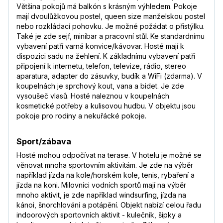
Většina pokojů má balkón s krásným výhledem. Pokoje
mají dvoulůžkovou postel, queen size manželskou postel
nebo rozkládací pohovku. Je možné požádat o přistýlku.
Také je zde sejf, minibar a pracovní stůl. Ke standardnímu
vybavení patří varná konvice/kávovar. Hosté mají k
dispozici sadu na žehlení. K základnímu vybavení patří
připojení k internetu, telefon, televize, rádio, stereo
aparatura, adapter do zásuvky, budík a WiFi (zdarma). V
koupelnách je sprchový kout, vana a bidet. Je zde
vysoušeč vlasů. Hosté naleznou v koupelnách
kosmetické potřeby a kulisovou hudbu. V objektu jsou
pokoje pro rodiny a nekuřácké pokoje.
Sport/zábava
Hosté mohou odpočívat na terase. V hotelu je možné se
věnovat mnoha sportovním aktivitám. Je zde na výběr
například jízda na kole/horském kole, tenis, rybaření a
jízda na koni. Milovníci vodních sportů mají na výběr
mnoho aktivit, je zde například windsurfing, jízda na
kánoi, šnorchlování a potápění. Objekt nabízí celou řadu
indoorových sportovních aktivit - kulečník, šipky a