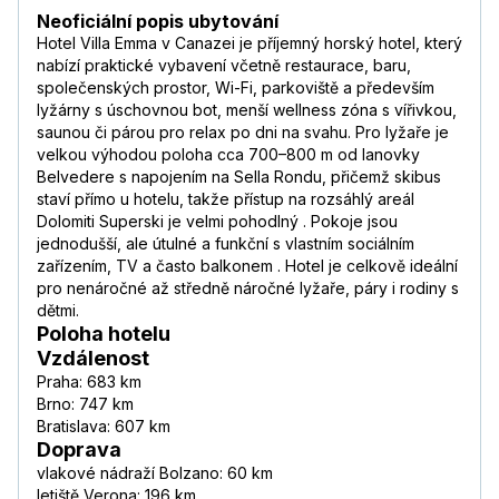
Neoficiální popis ubytování
Hotel Villa Emma v Canazei je příjemný horský hotel, který
nabízí praktické vybavení včetně restaurace, baru,
společenských prostor, Wi-Fi, parkoviště a především
lyžárny s úschovnou bot, menší wellness zóna s vířivkou,
saunou či párou pro relax po dni na svahu. Pro lyžaře je
velkou výhodou poloha cca 700–800 m od lanovky
Belvedere s napojením na Sella Rondu, přičemž skibus
staví přímo u hotelu, takže přístup na rozsáhlý areál
Dolomiti Superski je velmi pohodlný . Pokoje jsou
jednodušší, ale útulné a funkční s vlastním sociálním
zařízením, TV a často balkonem . Hotel je celkově ideální
pro nenáročné až středně náročné lyžaře, páry i rodiny s
dětmi.
Poloha hotelu
Vzdálenost
Praha: 683 km
Brno: 747 km
Bratislava: 607 km
Doprava
vlakové nádraží Bolzano: 60 km
letiště Verona: 196 km