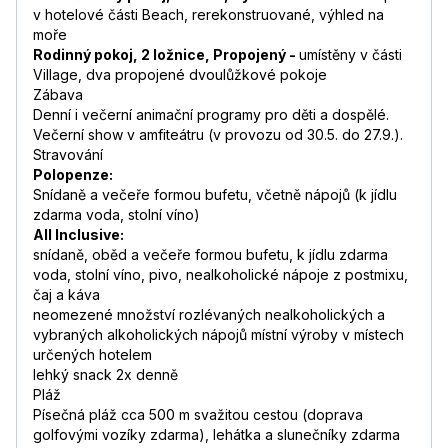
v hotelové části Beach, rerekonstruované, výhled na
moře
Rodinný pokoj, 2 ložnice, Propojený -
umístěny v části
Village, dva propojené dvoulůžkové pokoje
Zábava
Denní i večerní animační programy pro děti a dospělé.
Večerní show v amfiteátru (v provozu od 30.5. do 27.9.).
Stravování
Polopenze:
Snídaně a večeře formou bufetu, včetně nápojů (k jídlu
zdarma voda, stolní víno)
All Inclusive:
snídaně, oběd a večeře formou bufetu, k jídlu zdarma
voda, stolní víno, pivo, nealkoholické nápoje z postmixu,
čaj a káva
neomezené množství rozlévaných nealkoholických a
vybraných alkoholických nápojů místní výroby v místech
určených hotelem
lehký snack 2x denně
Pláž
Písečná pláž cca 500 m svažitou cestou (doprava
golfovými vozíky zdarma), lehátka a slunečníky zdarma