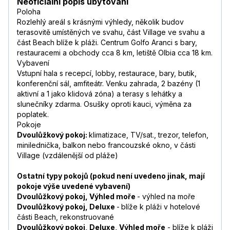
Neoficiální popis ubytování
Poloha
Rozlehlý areál s krásnými výhledy, několik budov
terasovitě umístěných ve svahu, část Village ve svahu a
část Beach blíže k pláži. Centrum Golfo Aranci s bary,
restauracemi a obchody cca 8 km, letiště Olbia cca 18 km.
Vybavení
Vstupní hala s recepcí, lobby, restaurace, bary, butik,
konferenční sál, amfiteátr. Venku zahrada, 2 bazény (1
aktivní a 1 jako klidová zóna) a terasy s lehátky a
slunečníky zdarma. Osušky oproti kauci, výměna za
poplatek.
Pokoje
Dvoulůžkový pokoj:
klimatizace, TV/sat., trezor, telefon,
minilednička, balkon nebo francouzské okno, v části
Village (vzdálenější od pláže)
Ostatní typy pokojů (pokud není uvedeno jinak, mají
pokoje výše uvedené vybavení)
Dvoulůžkový pokoj, Výhled moře
- výhled na moře
Dvoulůžkový pokoj, Deluxe
-
blíže k pláži v hotelové
části Beach, rekonstruované
Dvoulůžkový pokoj, Deluxe, Výhled moře
- blíže k pláži