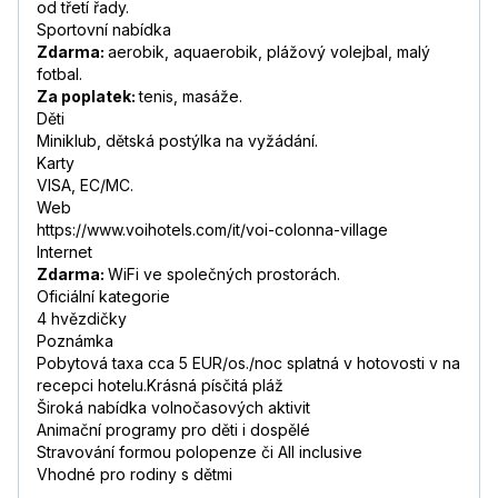
od třetí řady.
Sportovní nabídka
Zdarma:
aerobik, aquaerobik, plážový volejbal, malý
fotbal.
Za poplatek:
tenis, masáže.
Děti
Miniklub, dětská postýlka na vyžádání.
Karty
VISA, EC/MC.
Web
https://www.voihotels.com/it/voi-colonna-village
Internet
Zdarma:
WiFi ve společných prostorách.
Oficiální kategorie
4 hvězdičky
Poznámka
Pobytová taxa cca 5 EUR/os./noc splatná v hotovosti v na
recepci hotelu.Krásná písčitá pláž
Široká nabídka volnočasových aktivit
Animační programy pro děti i dospělé
Stravování formou polopenze či All inclusive
Vhodné pro rodiny s dětmi