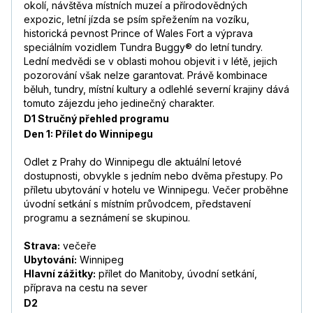
okolí, návštěva místních muzeí a přírodovědných
expozic, letní jízda se psím spřežením na vozíku,
historická pevnost Prince of Wales Fort a výprava
speciálním vozidlem Tundra Buggy® do letní tundry.
Lední medvědi se v oblasti mohou objevit i v létě, jejich
pozorování však nelze garantovat. Právě kombinace
běluh, tundry, místní kultury a odlehlé severní krajiny dává
tomuto zájezdu jeho jedinečný charakter.
D1 Stručný přehled programu
Den 1: Přílet do Winnipegu
Odlet z Prahy do Winnipegu dle aktuální letové
dostupnosti, obvykle s jedním nebo dvěma přestupy. Po
příletu ubytování v hotelu ve Winnipegu. Večer proběhne
úvodní setkání s místním průvodcem, představení
programu a seznámení se skupinou.
Strava:
večeře
Ubytování:
Winnipeg
Hlavní zážitky:
přílet do Manitoby, úvodní setkání,
příprava na cestu na sever
D2