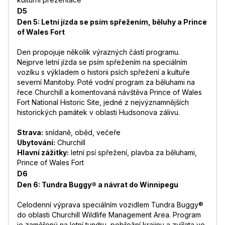
D5
Den 5: Letní jízda se psím spřežením, běluhy a Prince
of Wales Fort
Den propojuje několik výrazných částí programu.
Nejprve letní jízda se psím spřežením na speciálním
vozíku s výkladem o historii psích spřežení a kultuře
severní Manitoby. Poté vodní program za běluhami na
řece Churchill a komentovaná návštěva Prince of Wales
Fort National Historic Site, jedné z nejvýznamnějších
historických památek v oblasti Hudsonova zálivu.
Strava:
snídaně, oběd, večeře
Ubytování:
Churchill
Hlavní zážitky:
letní psí spřežení, plavba za běluhami,
Prince of Wales Fort
D6
Den 6: Tundra Buggy® a návrat do Winnipegu
Celodenní výprava speciálním vozidlem Tundra Buggy®
do oblasti Churchill Wildlife Management Area. Program
je zaměřený na letní tundru, pobřežní krajinu a zvířata ve