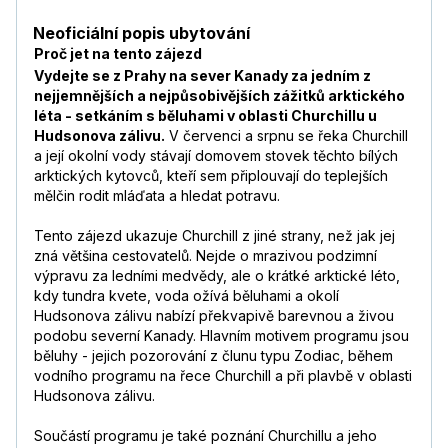
Neoficiální popis ubytování
Proč jet na tento zájezd
Vydejte se z Prahy na sever Kanady za jedním z
nejjemnějších a nejpůsobivějších zážitků arktického
léta - setkáním s běluhami v oblasti Churchillu u
Hudsonova zálivu.
V červenci a srpnu se řeka Churchill
a její okolní vody stávají domovem stovek těchto bílých
arktických kytovců, kteří sem připlouvají do teplejších
mělčin rodit mláďata a hledat potravu.
Tento zájezd ukazuje Churchill z jiné strany, než jak jej
zná většina cestovatelů. Nejde o mrazivou podzimní
výpravu za ledními medvědy, ale o krátké arktické léto,
kdy tundra kvete, voda ožívá běluhami a okolí
Hudsonova zálivu nabízí překvapivě barevnou a živou
podobu severní Kanady. Hlavním motivem programu jsou
běluhy - jejich pozorování z člunu typu Zodiac, během
vodního programu na řece Churchill a při plavbě v oblasti
Hudsonova zálivu.
Součástí programu je také poznání Churchillu a jeho