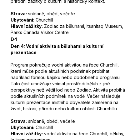
přírodní zážitky o kulturní a historický kontext.
Strava:
snídaně, oběd, večeře
Ubytování:
Churchill
Hlavní zážitky:
Zodiac za běluhami, Itsanitaq Museum,
Parks Canada Visitor Centre
D4
Den 4: Vodní aktivita s běluhami a kulturní
prezentace
Program pokračuje vodní aktivitou na řece Churchill,
která může podle aktuálních podmínek probíhat
například formou kajaku nebo obdobného programu.
Tato část umožňuje vnímat prostředí běluh z jiné
perspektivy než větší loď nebo Zodiac. Aktivita probíhá
podle aktuálních podmínek na vodě. Večer následuje
kulturní prezentace místního obyvatele zaměřená na
život, historii, přírodu nebo kulturu oblasti Churchillu.
Strava:
snídaně, oběd, večeře
Ubytování:
Churchill
Hlavní zážitky:
vodní aktivita na řece Churchill, běluhy,
kulturní prezentace