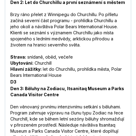
Den 2: Let do Churchillu a první seznámení s městem
Brzy ráno přelet z Winnipegu do Churchillu. Po příletu
začíná severní část programu - prohlídka Churchillu a
jeho okolí a návštěva Polar Bears International House.
Klienti se seznámí s významem Churchillu jako místa
spojeného s ledními medvědy, arktickou přírodou a
životem na hranici severního světa.
Strava:
snídaně, oběd, večeře
Ubytování:
Churchill
Hlavní zážitky:
let do Churchillu, prohlídka města, Polar
Bears International House
D3
Den 3: Běluhy na Zodiacu, Itsanitaq Museum a Parks
Canada Visitor Centre
Den věnovaný prvnímu intenzivnímu setkání s běluhami.
Program zahrnuje výpravu na člunu typu Zodiac na řece
Churchill, kde se během letní sezóny běluhy shromažďují
v přirozeném prostředí. Následuje návštěva Itsanitaq
Museum a Parks Canada Visitor Centre, které doplňují