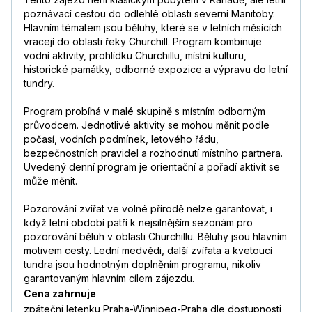
poznávací cestou do odlehlé oblasti severní Manitoby.
Hlavním tématem jsou běluhy, které se v letních měsících
vracejí do oblasti řeky Churchill. Program kombinuje
vodní aktivity, prohlídku Churchillu, místní kulturu,
historické památky, odborné expozice a výpravu do letní
tundry.
Program probíhá v malé skupině s místním odborným
průvodcem. Jednotlivé aktivity se mohou měnit podle
počasí, vodních podmínek, letového řádu,
bezpečnostních pravidel a rozhodnutí místního partnera.
Uvedený denní program je orientační a pořadí aktivit se
může měnit.
Pozorování zvířat ve volné přírodě nelze garantovat, i
když letní období patří k nejsilnějším sezonám pro
pozorování běluh v oblasti Churchillu. Běluhy jsou hlavním
motivem cesty. Lední medvědi, další zvířata a kvetoucí
tundra jsou hodnotným doplněním programu, nikoliv
garantovaným hlavním cílem zájezdu.
Cena zahrnuje
zpáteční letenku Praha-Winnipeg-Praha dle dostupnosti