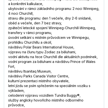
a konkrétní kalkulace,
ubytování v rámci základního programu: 2 noci Winnipeg,
4 noci Churchill,
stravu dle programu: den 1 večeře, dny 2-6 snídaně,
oběd a večeře, den 7 bez stravy,
zpáteční letecké spojení Winnipeg-Churchill-Winnipeg,
transfery v rámci programu,
úvodní setkání s místním průvodcem ve Winnipegu,
prohlídku Churchillu a okolí,
návštěvu Polar Bears International House,
výpravu na člunu typu Zodiac za běluhami,
vodní aktivitu na řece Churchill dle aktuálních podmínek,
vodní program za běluhami a návštěvu Prince of Wales
Fort,
návštěvu Itsanitaq Museum,
návštěvu Parks Canada Visitor Centre,
kulturní prezentaci místního obyvatele,
letní jízdu se psím spřežením na speciálním vozíku s
výkladem,
celodenní výpravu vozidlem Tundra Buggy®,
služby anglicky hovořícího místního odborného
průvodce,