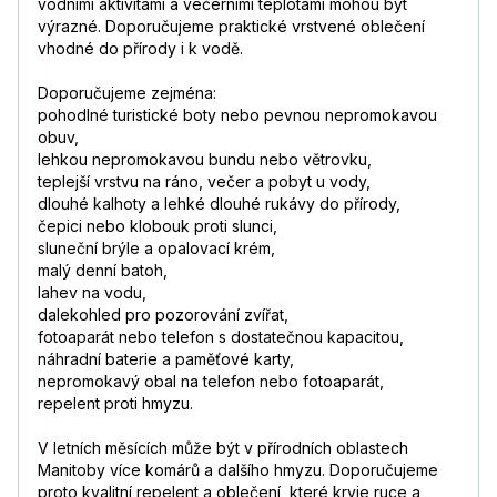
vodními aktivitami a večerními teplotami mohou být
výrazné. Doporučujeme praktické vrstvené oblečení
vhodné do přírody i k vodě.
Doporučujeme zejména:
pohodlné turistické boty nebo pevnou nepromokavou
obuv,
lehkou nepromokavou bundu nebo větrovku,
teplejší vrstvu na ráno, večer a pobyt u vody,
dlouhé kalhoty a lehké dlouhé rukávy do přírody,
čepici nebo klobouk proti slunci,
sluneční brýle a opalovací krém,
malý denní batoh,
lahev na vodu,
dalekohled pro pozorování zvířat,
fotoaparát nebo telefon s dostatečnou kapacitou,
náhradní baterie a paměťové karty,
nepromokavý obal na telefon nebo fotoaparát,
repelent proti hmyzu.
V letních měsících může být v přírodních oblastech
Manitoby více komárů a dalšího hmyzu. Doporučujeme
proto kvalitní repelent a oblečení, které kryje ruce a