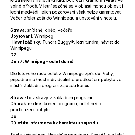
volné přírodě. V letní sezóně se v oblasti mohou objevit i
lední medvědi, jejich pozorování však nelze garantovat.
Večer přelet zpět do Winnipegu a ubytování v hotelu.
Strava:
snídaně, oběd, večeře
Ubytování:
Winnipeg
Hlavní zážitky:
Tundra Buggy®, letní tundra, návrat do
Winnipegu
D7
Den 7: Winnipeg - odlet domů
Dle letového řádu odlet z Winnipegu zpět do Prahy,
případně možnost individuálního prodloužení pobytu ve
městě. Základní program zájezdu končí.
Strava:
bez stravy v základním programu
Charakter dne:
konec programu, odlet nebo
prodloužení pobytu
D8
Důležité informace k charakteru zájezdu
Tento zájezd není klasickým pobytem v Kanadě, ale letní