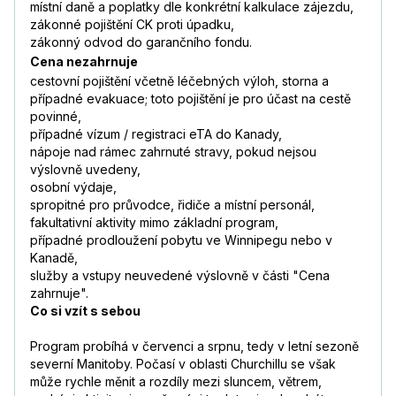
místní daně a poplatky dle konkrétní kalkulace zájezdu,
zákonné pojištění CK proti úpadku,
zákonný odvod do garančního fondu.
Cena nezahrnuje
cestovní pojištění včetně léčebných výloh, storna a
případné evakuace; toto pojištění je pro účast na cestě
povinné,
případné vízum / registraci eTA do Kanady,
nápoje nad rámec zahrnuté stravy, pokud nejsou
výslovně uvedeny,
osobní výdaje,
spropitné pro průvodce, řidiče a místní personál,
fakultativní aktivity mimo základní program,
případné prodloužení pobytu ve Winnipegu nebo v
Kanadě,
služby a vstupy neuvedené výslovně v části "Cena
zahrnuje".
Co si vzít s sebou
Program probíhá v červenci a srpnu, tedy v letní sezoně
severní Manitoby. Počasí v oblasti Churchillu se však
může rychle měnit a rozdíly mezi sluncem, větrem,