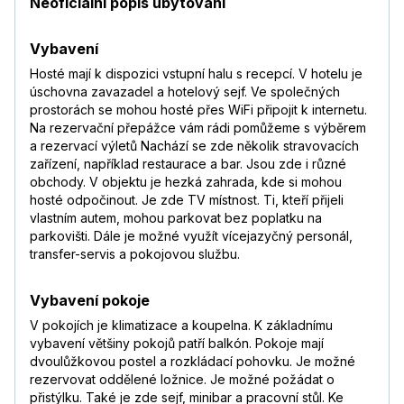
Neoficiální popis ubytování
Vybavení
Hosté mají k dispozici vstupní halu s recepcí. V hotelu je
úschovna zavazadel a hotelový sejf. Ve společných
prostorách se mohou hosté přes WiFi připojit k internetu.
Na rezervační přepážce vám rádi pomůžeme s výběrem
a rezervací výletů Nachází se zde několik stravovacích
zařízení, například restaurace a bar. Jsou zde i různé
obchody. V objektu je hezká zahrada, kde si mohou
hosté odpočinout. Je zde TV místnost. Ti, kteří přijeli
vlastním autem, mohou parkovat bez poplatku na
parkovišti. Dále je možné využít vícejazyčný personál,
transfer-servis a pokojovou službu.
Vybavení pokoje
V pokojích je klimatizace a koupelna. K základnímu
vybavení většiny pokojů patří balkón. Pokoje mají
dvoulůžkovou postel a rozkládací pohovku. Je možné
rezervovat oddělené ložnice. Je možné požádat o
přistýlku. Také je zde sejf, minibar a pracovní stůl. Ke