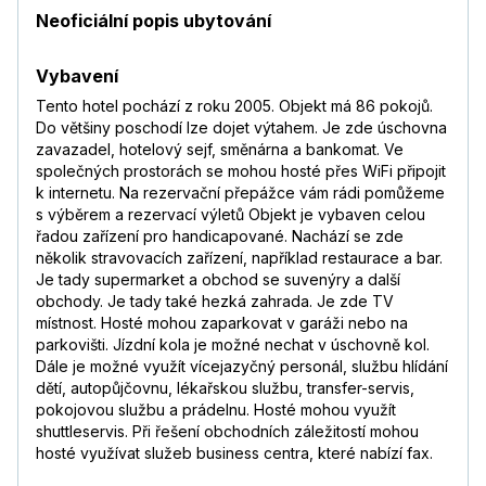
Neoficiální popis ubytování
Vybavení
Tento hotel pochází z roku 2005. Objekt má 86 pokojů.
Do většiny poschodí lze dojet výtahem. Je zde úschovna
zavazadel, hotelový sejf, směnárna a bankomat. Ve
společných prostorách se mohou hosté přes WiFi připojit
k internetu. Na rezervační přepážce vám rádi pomůžeme
s výběrem a rezervací výletů Objekt je vybaven celou
řadou zařízení pro handicapované. Nachází se zde
několik stravovacích zařízení, například restaurace a bar.
Je tady supermarket a obchod se suvenýry a další
obchody. Je tady také hezká zahrada. Je zde TV
místnost. Hosté mohou zaparkovat v garáži nebo na
parkovišti. Jízdní kola je možné nechat v úschovně kol.
Dále je možné využít vícejazyčný personál, službu hlídání
dětí, autopůjčovnu, lékařskou službu, transfer-servis,
pokojovou službu a prádelnu. Hosté mohou využít
shuttleservis. Při řešení obchodních záležitostí mohou
hosté využívat služeb business centra, které nabízí fax.