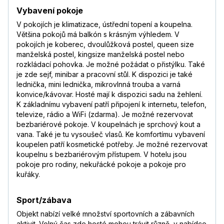
Vybavení pokoje
V pokojích je klimatizace, ústřední topení a koupelna.
Většina pokojů má balkón s krásným výhledem. V
pokojích je koberec, dvoulůžková postel, queen size
manželská postel, kingsize manželská postel nebo
rozkládací pohovka. Je možné požádat o přistýlku. Také
je zde sejf, minibar a pracovní stůl. K dispozici je také
lednička, mini lednička, mikrovlnná trouba a varná
konvice/kávovar. Hosté mají k dispozici sadu na žehlení.
K základnímu vybavení patří připojení k internetu, telefon,
televize, rádio a WiFi (zdarma). Je možné rezervovat
bezbariérové pokoje. V koupelnách je sprchový kout a
vana. Také je tu vysoušeč vlasů. Ke komfortímu vybavení
koupelen patří kosmetické potřeby. Je možné rezervovat
koupelnu s bezbariérovým přístupem. V hotelu jsou
pokoje pro rodiny, nekuřácké pokoje a pokoje pro
kuřáky.
Sport/zábava
Objekt nabízí velké množství sportovních a zábavních
aktivit. Volný čas zde hosté mohou trávit různě, v nabídce