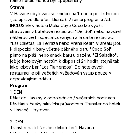
tomto hotelu mohou být zpoplatněny.
Strava
V Havaně ubytování se snídaní na 1. noc a poslední noc
(lze upravit dle přání klienta). V rámci programu ALL
INCLUSIVE v hotelu Melia Cayo Coco lze využít
stravování v bufetové restauraci "Del Sol" nebo navštívit
některou ze tří specializovaných a la carte restaurací
"Las Caletas, La Terraza nebo Arena Real". V areálu jsou
k dispozici 4 bary včetně pěkného baru "Coco Sol"
přímo na pláži nebo snack baru u bazénu "El Saladito",
jež je hotelovým hostům k dispozici 24 hodin, stejně tak
jako lobby bar "Los Flamencos". Do hotelových
restaurací je při večeřích vyžadován vstup pouze v
odpovídajícím oděvu.
Program
1. DEN
Přílet do Havany v odpoledních / večerních hodinách
Přivítání s česky mluvícím průvodcem. Transfer do hotelu
v Havaně. Ubytování.
2. DEN
Transfer na letiště José Martí Ter.1, Havana