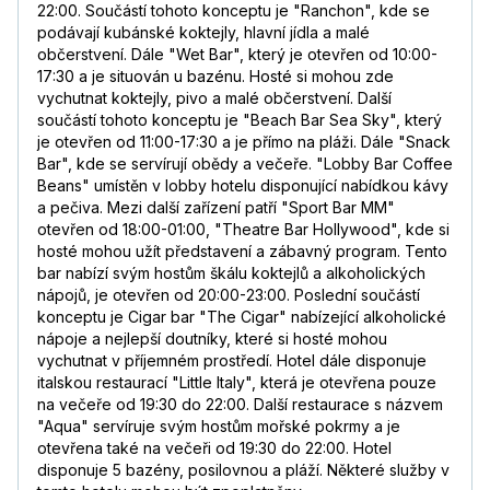
22:00. Součástí tohoto konceptu je "Ranchon", kde se
podávají kubánské koktejly, hlavní jídla a malé
občerstvení. Dále "Wet Bar", který je otevřen od 10:00-
17:30 a je situován u bazénu. Hosté si mohou zde
vychutnat koktejly, pivo a malé občerstvení. Další
součástí tohoto konceptu je "Beach Bar Sea Sky", který
je otevřen od 11:00-17:30 a je přímo na pláži. Dále "Snack
Bar", kde se servírují obědy a večeře. "Lobby Bar Coffee
Beans" umístěn v lobby hotelu disponující nabídkou kávy
a pečiva. Mezi další zařízení patří "Sport Bar MM"
otevřen od 18:00-01:00, "Theatre Bar Hollywood", kde si
hosté mohou užít představení a zábavný program. Tento
bar nabízí svým hostům škálu koktejlů a alkoholických
nápojů, je otevřen od 20:00-23:00. Poslední součástí
konceptu je Cigar bar "The Cigar" nabízející alkoholické
nápoje a nejlepší doutníky, které si hosté mohou
vychutnat v příjemném prostředí. Hotel dále disponuje
italskou restaurací "Little Italy", která je otevřena pouze
na večeře od 19:30 do 22:00. Další restaurace s názvem
"Aqua" servíruje svým hostům mořské pokrmy a je
otevřena také na večeři od 19:30 do 22:00. Hotel
disponuje 5 bazény, posilovnou a pláží. Některé služby v