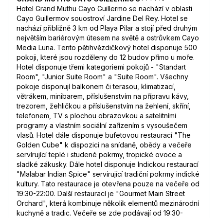
Hotel Grand Muthu Cayo Guillermo se nachází v oblasti
Cayo Guillermov souostroví Jardine Del Rey. Hotel se
nachází přibližně 3 km od Playa Pilar a stojí před druhým
největším bariérovým útesem na světě a ostrůvkem Cayo
Media Luna. Tento pětihvězdičkový hotel disponuje 500
pokoji, které jsou rozděleny do 12 budov přímo u moře.
Hotel disponuje třemi kategoriemi pokojů - "Standart
Room", "Junior Suite Room" a "Suite Room". Všechny
pokoje disponují balkonem či terasou, klimatizací,
větrákem, minibarem, příslušenstvím na přípravu kávy,
trezorem, žehličkou a příslušenstvím na žehlení, skříní,
telefonem, TV s plochou obrazovkou a satelitními
programy a vlastním sociální zařízením s vysoušečem
vlasů. Hotel dále disponuje bufetovou restaurací "The
Golden Cube" k dispozici na snídaně, obědy a večeře
servírující teplé i studené pokrmy, tropické ovoce a
sladké zákusky. Dále hotel disponuje Indickou restaurací
"Malabar Indian Spice" servírující tradiční pokrmy indické
kultury. Tato restaurace je otevřena pouze na večeře od
19:30-22:00. Další restaurací je "Gourmet Main Street
Orchard", která kombinuje několik elementů mezinárodní
kuchyně a tradic. Večeře se zde podávají od 19:30-