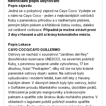
Neoficiální popis ubytování
Popis zájezdu
Jedná se o pobytový zájezd na Cayo Coco. Vydejte se
s námi na Cayo Coco - jeden z nejkrásnějších ostrůvků
Kuby s panenskou přírodou a s nádhernými plážemi,
jemným bílým pískem a křišťálově čistou vodou, daleko
od veškeré civilizace.
Případně je možné strávit první
2 dny v Havaně a užít si krásy koloniálního města.
Popis Lokace
CAYO COCO/CAYO GUILLERMO
:
Ostrovy se nachází v souostroví "Jardínes del Rey"
(biosférická rezervace UNESCO), na severním pobřeží
Kuby, s pevninou spojené uměle vytvořenou, 17 km
dlouhou, hrází "Pedraplen", díky níž lze na tyto krásné
panenské ostrovy dojet i autem. Na ostrově bylo
vybudováno i moderní letiště, kam míří lety z Havany
každým dnem. V dávných letech byly tyto ostrovy, ležící
v Golfském proudu Atlantského oceánu, útočištěm pirátů.
Vnitrozemí je pokryto mangrovníky a kokosovými
palmami a spatříte zde širokou škálu mořského ptactva. V
oblastech s lagunami poblíž pobřeží snadno spatříte