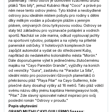
plameňáky. Tento ostrov je domovem vzácnému druhu
ptáků "Ibis bílý", jemuž Kubánci říkají "Coco" a právě po
něm nese tento ostrov jméno. Tyto klidné a neobydlené
ostrovy jsou ideálním místem pobytu pro rodiny s dětmi
díky mělkým vodám a půvabným plážím s jemným
pískem, omývaných čirou tyrkysovou vodou. Ostrovy se
staly též základnou pro vyznavače potápění a vodních
sportů. Nachází se zde marina, odkud vyplouvají jachty
na sportovní rybolov, potápění a na výlety na přilehlé
panenské ostrůvky. V hotelových komplexech lze
zapůjčit automobil a vydat se do středozemí Kuby,
například do nedalekého koloniálního města "Morón."
Dále doporučujeme výlet k jedinečnému žlutočernému
majáku na "Cayo Paredón Grande", vyjížďky na koních
od vesničky "Guira", zastávku na "Parador La Silla",
ideální místo pro pozorování růžových plameňáků či
překrásnou pláž "Playa Pilar" na Cayo Guillermo, kde
písečné duny dosahují výšky až 16 metrů. Tato pláž vděčí
svému názvu díky jménu kapitána Hemingwayovi lodě,
"Pilar." Zde slavný spisovatel nalezl inspiraci pro svůj
poslední román "Ostrovy v proudu."
Popis ubytování
GRAND MUTHU CAYO GUILLERMO 5*****: