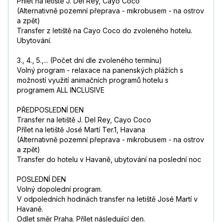
Přílet na letiště J. Del Rey, Cayo Coco
(Alternativně pozemní přeprava - mikrobusem - na ostrov
a zpět)
Transfer z letiště na Cayo Coco do zvoleného hotelu.
Ubytování.
3., 4., 5.,... (Počet dní dle zvoleného termínu)
Volný program - relaxace na panenských plážích s
možností využití animačních programů hotelu s
programem ALL INCLUSIVE
PŘEDPOSLEDNÍ DEN
Transfer na letiště J. Del Rey, Cayo Coco
Přílet na letiště José Martí Ter.1, Havana
(Alternativně pozemní přeprava - mikrobusem - na ostrov
a zpět)
Transfer do hotelu v Havaně, ubytování na poslední noc
POSLEDNÍ DEN
Volný dopolední program.
V odpoledních hodinách transfer na letiště José Martí v
Havaně.
Odlet směr Praha. Přílet následující den.