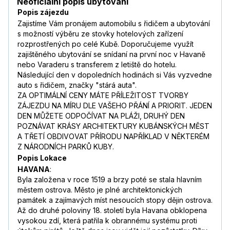
Neoficiální popis ubytování
Popis zájezdu
Zajistíme Vám pronájem automobilu s řidičem a ubytování
s možností výběru ze stovky hotelových zařízení
rozprostřených po celé Kubě. Doporučujeme využít
zajištěného ubytování se snídaní na první noc v Havaně
nebo Varaderu s transferem z letiště do hotelu.
Následující den v dopoledních hodinách si Vás vyzvedne
auto s řidičem, značky "stárá auta".
ZA OPTIMÁLNÍ CENY MÁTE PŘÍLEŽITOST TVORBY
ZÁJEZDU NA MÍRU DLE VAŠEHO PŘÁNÍ A PRIORIT. JEDEN
DEN MŮŽETE ODPOČÍVAT NA PLÁŽI, DRUHÝ DEN
POZNÁVAT KRÁSY ARCHITEKTURY KUBÁNSKÝCH MĚST
A TŘETÍ OBDIVOVAT PŘÍRODU NAPŘÍKLAD V NĚKTERÉM
Z NÁRODNÍCH PARKŮ KUBY.
Popis Lokace
HAVANA
:
Byla založena v roce 1519 a brzy poté se stala hlavním
městem ostrova. Město je plné architektonických
památek a zajímavých míst nesoucích stopy dějin ostrova.
Až do druhé poloviny 18. století byla Havana obklopena
vysokou zdí, která patřila k obrannému systému proti