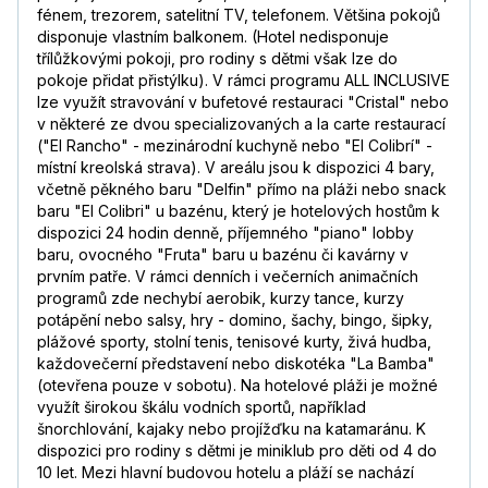
fénem, trezorem, satelitní TV, telefonem. Většina pokojů
disponuje vlastním balkonem. (Hotel nedisponuje
třílůžkovými pokoji, pro rodiny s dětmi však lze do
pokoje přidat přistýlku). V rámci programu ALL INCLUSIVE
lze využít stravování v bufetové restauraci "Cristal" nebo
v některé ze dvou specializovaných a la carte restaurací
("El Rancho" - mezinárodní kuchyně nebo "El Colibrí" -
místní kreolská strava). V areálu jsou k dispozici 4 bary,
včetně pěkného baru "Delfin" přímo na pláži nebo snack
baru "El Colibri" u bazénu, který je hotelových hostům k
dispozici 24 hodin denně, příjemného "piano" lobby
baru, ovocného "Fruta" baru u bazénu či kavárny v
prvním patře. V rámci denních i večerních animačních
programů zde nechybí aerobik, kurzy tance, kurzy
potápění nebo salsy, hry - domino, šachy, bingo, šipky,
plážové sporty, stolní tenis, tenisové kurty, živá hudba,
každovečerní představení nebo diskotéka "La Bamba"
(otevřena pouze v sobotu). Na hotelové pláži je možné
využít širokou škálu vodních sportů, například
šnorchlování, kajaky nebo projížďku na katamaránu. K
dispozici pro rodiny s dětmi je miniklub pro děti od 4 do
10 let. Mezi hlavní budovou hotelu a pláží se nachází