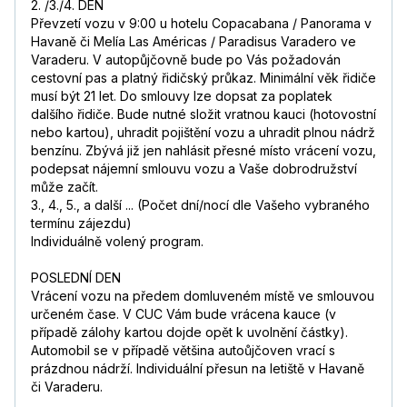
2. /3./4. DEN
Převzetí vozu v 9:00 u hotelu Copacabana / Panorama v
Havaně či Melía Las Américas / Paradisus Varadero ve
Varaderu. V autopůjčovně bude po Vás požadován
cestovní pas a platný řidičský průkaz. Minimální věk řidiče
musí být 21 let. Do smlouvy lze dopsat za poplatek
dalšího řidiče. Bude nutné složit vratnou kauci (hotovostní
nebo kartou), uhradit pojištění vozu a uhradit plnou nádrž
benzínu. Zbývá již jen nahlásit přesné místo vrácení vozu,
podepsat nájemní smlouvu vozu a Vaše dobrodružství
může začít.
3., 4., 5., a další ... (Počet dní/nocí dle Vašeho vybraného
termínu zájezdu)
Individuálně volený program.
POSLEDNÍ DEN
Vrácení vozu na předem domluveném místě ve smlouvou
určeném čase. V CUC Vám bude vrácena kauce (v
případě zálohy kartou dojde opět k uvolnění částky).
Automobil se v případě většina autoůjčoven vrací s
prázdnou nádrží. Individuální přesun na letiště v Havaně
či Varaderu.