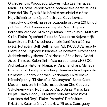
Orchideárium. Vodopády. Ekovesnička Las Terrazas.
Maria La Gorda: Renomované potápěčské centrum. Pláž.
Pinar del Rio: Typické kubánské neturistické město.
Největší město na západě ostrova. Cayo Levisa:
Turistický ostrůvek na severozápadě ostrova (20 km od
pobřeží). Pláž. Cienaga de Zapata: Národní park.
Indiánská vesnice. Krokodýlí farma. Zátoka sviní. Muzeum
Girón. Pláže. Rybaření. Potápění Varadero: Nejznámější
letovisko na Kubě s jednou z nejkrásnějších pláží na
světě. Potápění. Golf. Delfinárium. ALL INCLUSIVE resorty.
Cienfuegos: Typické kubánské velkoměsto. Promenáda.
Architektonický skvost. V blízkosti pláže a hory. Noční
život. Trinidad: Koloniální město na seznamu UNESCO.
Architektura. Historie. Plantáže. Canchanchara. Manaca
Iznaga. V blízkosti pláže a hory. Hanabanilla a Topes de
Collantes: Jezero v horách. Vodopády. Ekoturistika.
Národní parky "El Nicho" a "Guanayara" Santa Clara:
Moderní universitní město, mausoleum Che Guevary,
Vykolejený vlak. Noční život. Cayo Santa Maria, Las
Brujas, Cayo Coco / Guillermo: Součást souostroví
"Jardines del Rey". Pláže. Potápění. Delfinárium.
Rybaření. Katamaránové plavby. Příroda. Camaguey: