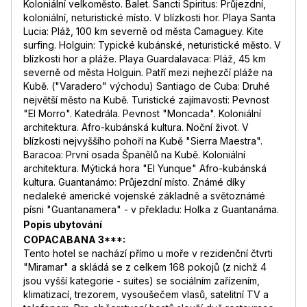
Koloniální velkoměsto. Balet. Sancti Spiritus: Průjezdní,
koloniální, neturistické místo. V blízkosti hor. Playa Santa
Lucia: Pláž, 100 km severně od města Camaguey. Kite
surfing. Holguin: Typické kubánské, neturistické město. V
blízkosti hor a pláže. Playa Guardalavaca: Pláž, 45 km
severně od města Holguin. Patří mezi nejhezčí pláže na
Kubě. ("Varadero" východu) Santiago de Cuba: Druhé
největší město na Kubě. Turistické zajímavosti: Pevnost
"El Morro". Katedrála. Pevnost "Moncada". Koloniální
architektura. Afro-kubánská kultura. Noční život. V
blízkosti nejvyššího pohoří na Kubě "Sierra Maestra".
Baracoa: První osada Španělů na Kubě. Koloniální
architektura. Mýtická hora "El Yunque" Afro-kubánská
kultura. Guantanámo: Průjezdní místo. Známé díky
nedaleké americké vojenské základně a světoznámé
písni "Guantanamera" - v překladu: Holka z Guantanáma.
Popis ubytování
COPACABANA 3***:
Tento hotel se nachází přímo u moře v rezidenční čtvrti
"Miramar" a skládá se z celkem 168 pokojů (z nichž 4
jsou vyšší kategorie - suites) se sociálním zařízením,
klimatizací, trezorem, vysoušečem vlasů, satelitní TV a