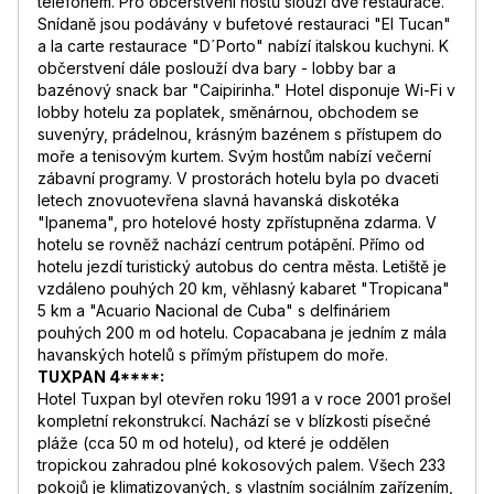
telefonem. Pro občerstvení hostů slouží dvě restaurace.
Snídaně jsou podávány v bufetové restauraci "El Tucan"
a la carte restaurace "D´Porto" nabízí italskou kuchyni. K
občerstvení dále poslouží dva bary - lobby bar a
bazénový snack bar "Caipirinha." Hotel disponuje Wi-Fi v
lobby hotelu za poplatek, směnárnou, obchodem se
suvenýry, prádelnou, krásným bazénem s přístupem do
moře a tenisovým kurtem. Svým hostům nabízí večerní
zábavní programy. V prostorách hotelu byla po dvaceti
letech znovuotevřena slavná havanská diskotéka
"Ipanema", pro hotelové hosty zpřístupněna zdarma. V
hotelu se rovněž nachází centrum potápění. Přímo od
hotelu jezdí turistický autobus do centra města. Letiště je
vzdáleno pouhých 20 km, věhlasný kabaret "Tropicana"
5 km a "Acuario Nacional de Cuba" s delfináriem
pouhých 200 m od hotelu. Copacabana je jedním z mála
havanských hotelů s přímým přístupem do moře.
TUXPAN 4****:
Hotel Tuxpan byl otevřen roku 1991 a v roce 2001 prošel
kompletní rekonstrukcí. Nachází se v blízkosti písečné
pláže (cca 50 m od hotelu), od které je oddělen
tropickou zahradou plné kokosových palem. Všech 233
pokojů je klimatizovaných, s vlastním sociálním zařízením,