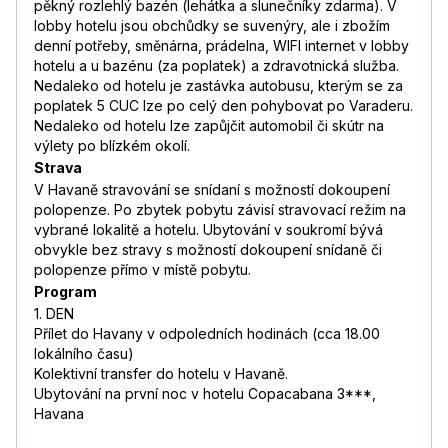
pěkný rozlehlý bazén (lehátka a slunečníky zdarma). V
lobby hotelu jsou obchůdky se suvenýry, ale i zbožím
denní potřeby, směnárna, prádelna, WIFI internet v lobby
hotelu a u bazénu (za poplatek) a zdravotnická služba.
Nedaleko od hotelu je zastávka autobusu, kterým se za
poplatek 5 CUC lze po celý den pohybovat po Varaderu.
Nedaleko od hotelu lze zapůjčit automobil či skútr na
výlety po blízkém okolí.
Strava
V Havaně stravování se snídaní s možností dokoupení
polopenze. Po zbytek pobytu závisí stravovací režim na
vybrané lokalitě a hotelu. Ubytování v soukromí bývá
obvykle bez stravy s možností dokoupení snídaně či
polopenze přímo v místě pobytu.
Program
1. DEN
Přílet do Havany v odpoledních hodinách (cca 18.00
lokálního času)
Kolektivní transfer do hotelu v Havaně.
Ubytování na první noc v hotelu Copacabana 3***,
Havana