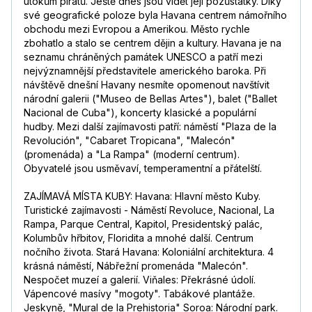
útokům pirátů. Ještě dnes jsou vidět její pozůstatky. Díky
své geografické poloze byla Havana centrem námořního
obchodu mezi Evropou a Amerikou. Město rychle
zbohatlo a stalo se centrem dějin a kultury. Havana je na
seznamu chráněných památek UNESCO a patří mezi
nejvýznamnější představitele amerického baroka. Při
návštěvě dnešní Havany nesmíte opomenout navštívit
národní galerii ("Museo de Bellas Artes"), balet ("Ballet
Nacional de Cuba"), koncerty klasické a populární
hudby. Mezi další zajímavosti patří: náměstí "Plaza de la
Revolución", "Cabaret Tropicana", "Malecón"
(promenáda) a "La Rampa" (moderní centrum).
Obyvatelé jsou usměvaví, temperamentní a přátelští.
ZAJÍMAVÁ MÍSTA KUBY: Havana: Hlavní město Kuby.
Turistické zajímavosti - Náměstí Revoluce, Nacional, La
Rampa, Parque Central, Kapitol, Presidentský palác,
Kolumbův hřbitov, Floridita a mnohé další. Centrum
nočního života. Stará Havana: Koloniální architektura. 4
krásná náměstí, Nábřežní promenáda "Malecón".
Nespočet muzeí a galerií. Viňales: Překrásné údolí.
Vápencové masívy "mogoty". Tabákové plantáže.
Jeskyně, "Mural de la Prehistoria" Soroa: Národní park.