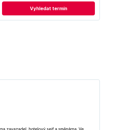
Vyhledat termín
vna zavazadel, hotelový sejf a směnárna. Ve