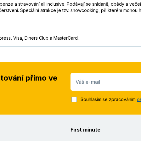
openze a stravování all inclusive. Podávají se snídaně, obědy a veče
erstvení. Speciální atrakce je tzv. showcooking, při kterém mohou ho
press, Visa, Diners Club a MasterCard.
stování přímo ve
Váš e-mail
Souhlasím se zpracováním
o
First minute