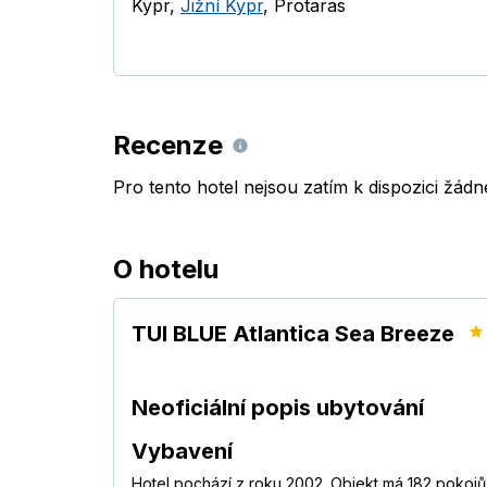
Kypr
,
Jižní Kypr
,
Protaras
Recenze
Pro tento hotel nejsou zatím k dispozici žád
O hotelu
TUI BLUE Atlantica Sea Breeze
Neoficiální popis ubytování
Vybavení
Hotel pochází z roku 2002. Objekt má 182 pokojů