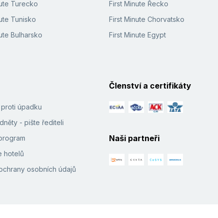
nute Turecko
First Minute Řecko
ute Tunisko
First Minute Chorvatsko
ute Bulharsko
First Minute Egypt
Členství a certifikáty
í proti úpadku
něty - pište řediteli
Naši partneři
e program
 hotelů
ochrany osobních údajů