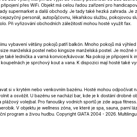
připojení přes WiFi. Objekt má celou řadou zařízení pro handicapo
e tady supermarket a další obchody. Je tady také hezká zahrada. J
ícejazyčný personál, autopůjčovnu, lékařskou službu, pokojovou služ
 kolo. Při vyřizování obchodních záležitostí mohou hosté využít fax.
nímu vybavení většiny pokojů patří balkón. Mnoho pokojů má výhled 
 size manželská postel nebo kingsize manželská postel. Je možné
i je také lednička a varná konvice/kávovar. Na pokoji je připojení k in
 koupelnách je sprchový kout a vana. K dispozici mají hosté také v
vat si v krytém nebo venkovním bazénu. Hosté mohou odpočívat na s
volnit a osvěžit. U bazénu se nachází bar, kde je k dostání drobné 
 a plážový volejbal. Pro fanoušky vodních sportů je zde aqua fitness.
 a aerobik. V objektu je wellness zóna, ve které je spa, sauna, parní 
ční program a živou hudbu. Copyright GIATA 2004 - 2026. Multilingu