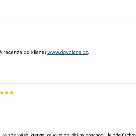
né recenze od klientů
www.dovolena.cz
.
. Je zde výtah, kterým lze vyjet do většiny poschodí. Je zde úscho