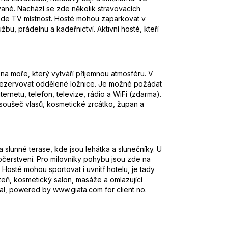
vané. Nachází se zde několik stravovacích
e zde TV místnost. Hosté mohou zaparkovat v
bu, prádelnu a kadeřnictví. Aktivní hosté, kteří
na moře, který vytváří příjemnou atmosféru. V
 rezervovat oddělené ložnice. Je možné požádat
ternetu, telefon, televize, rádio a WiFi (zdarma).
ysoušeč vlasů, kosmetické zrcátko, župan a
lunné terase, kde jsou lehátka a slunečníky. U
občerstvení. Pro milovníky pohybu jsou zde na
 Hosté mohou sportovat i uvnitř hotelu, je tady
lázeň, kosmetický salon, masáže a omlazující
al, powered by www.giata.com for client no.