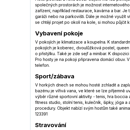
společných prostorách je možnost internetového 
zařízení, například restaurace, kavárna a bar. J
garáži nebo na parkovišti. Dále je možné využít v
se chtějí projet po okolí na kole, si mohou půjčit
Vybavení pokoje
V pokojích je klimatizace a koupelna. K standard
pokojích je koberec, dvoulůžková postel, queen
o přistýlku. Také je zde sejf a minibar. K dispozic
Pro hosty je na pokoji připravena domácí obuv. V
telefon.
Sport/zábava
V horkých dnech se mohou hosté zchladit a zapla
bazénu je vířivá vana, ve které se lze příjemně u
výběr různé sportovní aktivity - tenis, hra boccia
fitness studio, stolní tenis, kulečník, šipky, jóga
procedury. Objekt nabízí svým hostům také anima
123391
Stravování