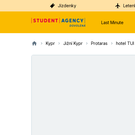
Jízdenky
Leten
Last Minute
Kypr
Jižní Kypr
Protaras
hotel TUI