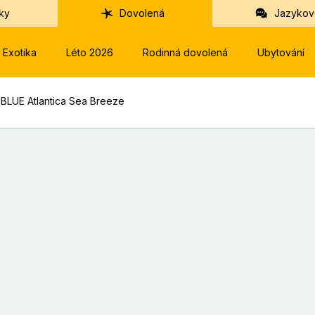
ky
Dovolená
Jazykov
Exotika
Léto 2026
Rodinná dovolená
Ubytování
 BLUE Atlantica Sea Breeze