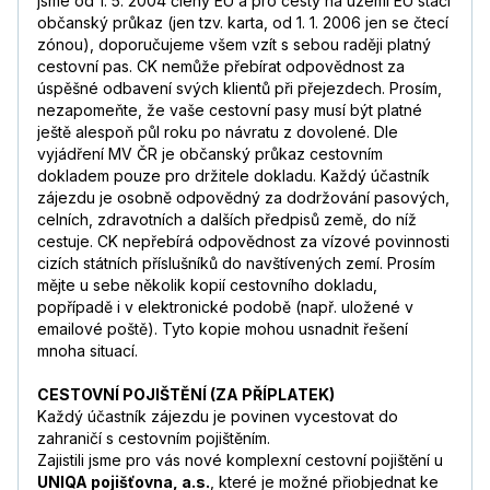
jsme od 1. 5. 2004 členy EU a pro cesty na území EU stačí
občanský průkaz (jen tzv. karta, od 1. 1. 2006 jen se čtecí
zónou), doporučujeme všem vzít s sebou raději platný
cestovní pas. CK nemůže přebírat odpovědnost za
úspěšné odbavení svých klientů při přejezdech. Prosím,
nezapomeňte, že vaše cestovní pasy musí být platné
ještě alespoň půl roku po návratu z dovolené. Dle
vyjádření MV ČR je občanský průkaz cestovním
dokladem pouze pro držitele dokladu. Každý účastník
zájezdu je osobně odpovědný za dodržování pasových,
celních, zdravotních a dalších předpisů země, do níž
cestuje. CK nepřebírá odpovědnost za vízové povinnosti
cizích státních příslušníků do navštívených zemí. Prosím
mějte u sebe několik kopií cestovního dokladu,
popřípadě i v elektronické podobě (např. uložené v
emailové poště). Tyto kopie mohou usnadnit řešení
mnoha situací.
CESTOVNÍ POJIŠTĚNÍ (ZA PŘÍPLATEK)
Každý účastník zájezdu je povinen vycestovat do
zahraničí s cestovním pojištěním.
Zajistili jsme pro vás nové komplexní cestovní pojištění u
UNIQA pojišťovna, a.s.
, které je možné přiobjednat ke