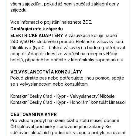
všem zájezdům, pokud již není součástí základní ceny
zájezdu.
Více informací o pojištění naleznete ZDE.
Doplňující info k zájezdu
ELEKTRICKÉ ADAPTÉRY
V zásuvkách koluje napětí
240 V/50 Hz střídavého proudu. Elektrické zásuvky jsou
tříkolíkové (typ G - britské zásuvky) a budete potřebovat
adaptér. Adaptér dnes lze zapůjčit na recepci většiny
hotelů, případně ho pořídíte v kterémkoliv supermarketu.
VELVYSLANECTVÍ A KONZULÁTY
Pokud ztratíte pas nebo potřebujete jinou pomoc, spojte
se s velvyslanectvím nebo konzulátem.
Kontaktní český úřad - Kypr - Velvyslanectví Nikósie
Kontaktní český úřad - Kypr - Honorární konzulát Limassol
CESTOVÁNÍ NA KYPR
Pro vstup a pobyt na území cizího státu musejí občané
ČR splňovat podmínky stanovené jeho zákony. Ke
sdělování aktuálních podmínek vstupu a pobytu na území