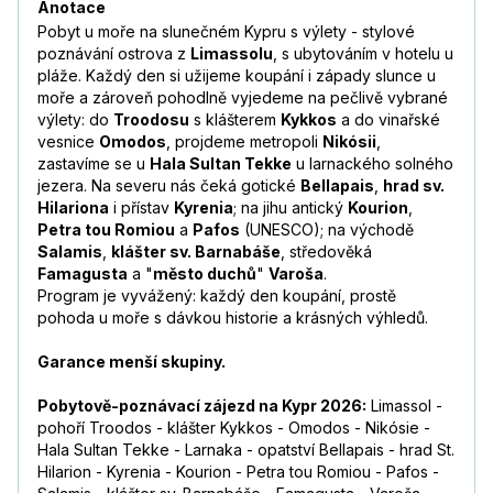
Anotace
Pobyt u moře na slunečném Kypru s výlety - stylové
poznávání ostrova z
Limassolu
, s ubytováním v hotelu u
pláže. Každý den si užijeme koupání i západy slunce u
moře a zároveň pohodlně vyjedeme na pečlivě vybrané
výlety: do
Troodosu
s klášterem
Kykkos
a do vinařské
vesnice
Omodos
, projdeme metropoli
Nikósii
,
zastavíme se u
Hala Sultan Tekke
u larnackého solného
jezera. Na severu nás čeká gotické
Bellapais
,
hrad sv.
Hilariona
i přístav
Kyrenia
; na jihu antický
Kourion
,
Petra tou Romiou
a
Pafos
(UNESCO); na východě
Salamis
,
klášter sv. Barnabáše
, středověká
Famagusta
a "
město duchů
"
Varoša
.
Program je vyvážený: každý den koupání, prostě
pohoda u moře s dávkou historie a krásných výhledů.
Garance menší skupiny.
Pobytově-poznávací zájezd na Kypr 2026:
Limassol -
pohoří Troodos - klášter Kykkos - Omodos - Nikósie -
Hala Sultan Tekke - Larnaka - opatství Bellapais - hrad St.
Hilarion - Kyrenia - Kourion - Petra tou Romiou - Pafos -