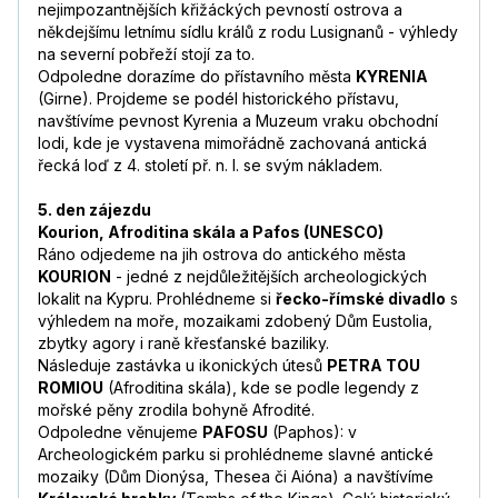
nejimpozantnějších křižáckých pevností ostrova a
někdejšímu letnímu sídlu králů z rodu Lusignanů - výhledy
na severní pobřeží stojí za to.
Odpoledne dorazíme do přístavního města
KYRENIA
(Girne). Projdeme se podél historického přístavu,
navštívíme pevnost Kyrenia a Muzeum vraku obchodní
lodi, kde je vystavena mimořádně zachovaná antická
řecká loď z 4. století př. n. l. se svým nákladem.
5. den zájezdu
Kourion, Afroditina skála a Pafos (UNESCO)
Ráno odjedeme na jih ostrova do antického města
KOURION
- jedné z nejdůležitějších archeologických
lokalit na Kypru. Prohlédneme si
řecko-římské divadlo
s
výhledem na moře, mozaikami zdobený Dům Eustolia,
zbytky agory i raně křesťanské baziliky.
Následuje zastávka u ikonických útesů
PETRA TOU
ROMIOU
(Afroditina skála), kde se podle legendy z
mořské pěny zrodila bohyně Afrodité.
Odpoledne věnujeme
PAFOSU
(Paphos): v
Archeologickém parku si prohlédneme slavné antické
mozaiky (Dům Dionýsa, Thesea či Aióna) a navštívíme