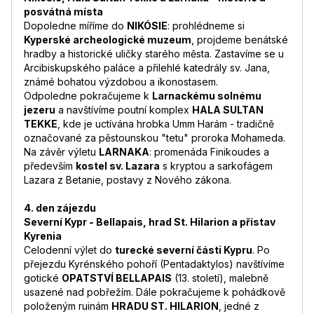
posvátná místa
Dopoledne míříme do
NIKÓSIE
: prohlédneme si
Kyperské archeologické muzeum
, projdeme benátské
hradby a historické uličky starého města. Zastavíme se u
Arcibiskupského paláce a přilehlé katedrály sv. Jana,
známé bohatou výzdobou a ikonostasem.
Odpoledne pokračujeme k
Larnackému solnému
jezeru
a navštívíme poutní komplex
HALA SULTAN
TEKKE
, kde je uctívána hrobka Umm Harám - tradičně
označované za pěstounskou "tetu" proroka Mohameda.
Na závěr výletu
LARNAKA
: promenáda Finikoudes a
především
kostel sv. Lazara
s kryptou a sarkofágem
Lazara z Betanie, postavy z Nového zákona.
4. den zájezdu
Severní Kypr - Bellapais, hrad St. Hilarion a přístav
Kyrenia
Celodenní výlet do
turecké severní části Kypru
. Po
přejezdu Kyrénského pohoří (Pentadaktylos) navštívíme
gotické
OPATSTVÍ BELLAPAIS
(13. století), malebně
usazené nad pobřežím. Dále pokračujeme k pohádkově
položeným ruinám
HRADU ST. HILARION
, jedné z