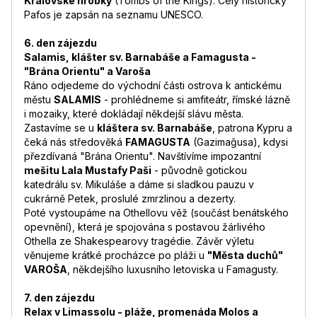
Královské hrobky
(Tombs of the Kings). Celý historický
Pafos je zapsán na seznamu UNESCO.
6. den zájezdu
Salamis, klášter sv. Barnabáše a Famagusta -
"Brána Orientu" a Varoša
Ráno odjedeme do východní části ostrova k antickému
městu
SALAMIS
- prohlédneme si amfiteátr, římské lázně
i mozaiky, které dokládají někdejší slávu města.
Zastavíme se u
kláštera sv. Barnabáše
, patrona Kypru a
čeká nás středověká
FAMAGUSTA
(Gazimağusa), kdysi
přezdívaná "Brána Orientu". Navštívíme impozantní
mešitu Lala Mustafy Paši
- původně gotickou
katedrálu sv. Mikuláše a dáme si sladkou pauzu v
cukrárně Petek, proslulé zmrzlinou a dezerty.
Poté vystoupáme na Othellovu věž (součást benátského
opevnění), která je spojována s postavou žárlivého
Othella ze Shakespearovy tragédie. Závěr výletu
věnujeme krátké procházce po pláži u
"Města duchů"
VAROŠA
, někdejšího luxusního letoviska u Famagusty.
7. den zájezdu
Relax v Limassolu - pláže, promenáda Molos a