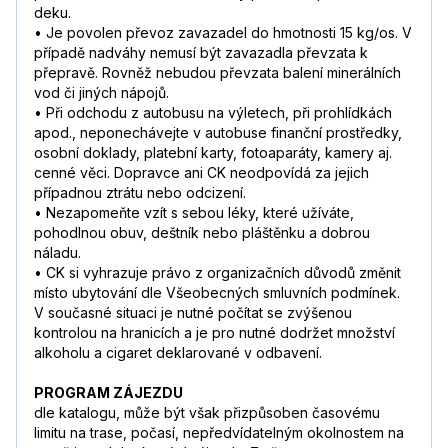
deku.
• Je povolen převoz zavazadel do hmotnosti 15 kg/os. V
případě nadváhy nemusí být zavazadla převzata k
přepravě. Rovněž nebudou převzata balení minerálních
vod či jiných nápojů.
• Při odchodu z autobusu na výletech, při prohlídkách
apod., neponechávejte v autobuse finanční prostředky,
osobní doklady, platební karty, fotoaparáty, kamery aj.
cenné věci. Dopravce ani CK neodpovídá za jejich
případnou ztrátu nebo odcizení.
• Nezapomeňte vzít s sebou léky, které užíváte,
pohodlnou obuv, deštník nebo pláštěnku a dobrou
náladu.
• CK si vyhrazuje právo z organizačních důvodů změnit
místo ubytování dle Všeobecných smluvních podmínek.
V současné situaci je nutné počítat se zvýšenou
kontrolou na hranicích a je pro nutné dodržet množství
alkoholu a cigaret deklarované v odbavení.
PROGRAM ZÁJEZDU
dle katalogu, může být však přizpůsoben časovému
limitu na trase, počasí, nepředvídatelným okolnostem na