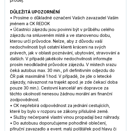
prodej.
DŮLEŽITÁ UPOZORNĚNÍ
• Prosíme o důkladné označení Vašich zavazadel Vaším
jménem a CK REDOK
• Účastníci zájezdu jsou povinni být v průběhu celého
zájezdu na smluveném místě a ve stanovenou dobu,
kterou určí průvodce. Nelze, aby z důvodu vaší
nedochvilnosti byli ostatní klienti kráceni na svých
právech, jak v oblasti poznávání, ubytování, stravování a
dalších. V případě jakékoliv nedochvilnosti informujte
prosím neodkladně průvodce zájezdu. V místech srazu
čeká autobus max. 30 min., při definitivním odjezdu do
ČR pak maximálně 1 hod. V případě, že jde o letecké
zájezdy, návaznost na trajekt apod. je zde čekací doba
pouze 30 min.). Cestovní kancelář ani dopravce za
těchto okolností nenesou žádnou morální ani finanční
zodpovědnost.
• CK nepřebírá odpovědnost za jednání cestujících,
které by bylo v rozporu se zákony příslušné země.
• Služby nečerpané vlastní vinou propadají bez náhrady.
• Do autobusu doporučujeme pohodlné oblečení,
příruční zavazadlo a event. malý polštářek pod hlavu či