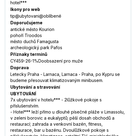
hotel***
Ikony pro web
tip@ubytovani@oblíbené
Doporučujeme
antické město Kourion
pohoří Troodos
město duchů Famagusta
archeologický park Pafos
Příznaky termínů
CY459-26-1%Doobsazení pro muže
Doprava
Letecky Praha - Larnaca, Larnaca - Praha, po Kypru se
budeme přesouvat klimatizovaným minibusem.
Ubytování a stravování
UBYTOVÁNÍ
7x ubytování v hotelu*** - 2lůžkové pokoje s
příslušenstvím.
- Hotel*** leží přímo u dlouhé písečné pláže v Limassolu,
v zeleni borovic a eukalyptů; pěší dosah obchodů a
restaurací; zahrada a venkovní bazén, fitness,
restaurace, bar u bazénu. Dvoulůžkové pokoje s