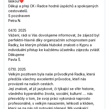
láskou!❤️
Děkuji a přeji CK i Radce hodně úspěchů a spokojených
cestovatelů.
S pozdravem
Petra N.
04.10. 2025
Vážení, rádi si Vás dovolujeme informovat, že zájezd byl
perfektní-hlavně díky organizačním schopnostem paní
Radky, ke kterým přidala hluboké znalosti o Kypru a
individuální přístup ke každému účastníku zájezdu zvlášť.
Děkujeme
Pavla Š.
07.10. 2025
Velkým pozitivem byla naše průvodkyně Radka, která
předčila všechny excelentní průvodce, kteří nás
provázeli na našich cestách.
Její znalosti, ať již jazykové, či týkající se sfér historie,
všedního kyperského života, sociální, kulturní ..... nás
přesvěčily o tom, že svoji práci vykonává naprosto
profesionálně, s velkým nasazením, lehkostí a klidem,
který se na nás při putování přenesl. Má vynikající