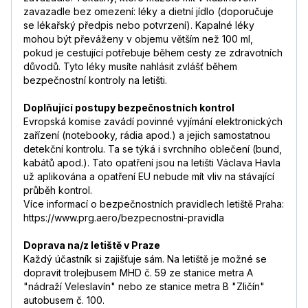
zavazadle bez omezení: léky a dietní jídlo (doporučuje
se lékařský předpis nebo potvrzení). Kapalné léky
mohou být převáženy v objemu větším než 100 ml,
pokud je cestující potřebuje během cesty ze zdravotních
důvodů. Tyto léky musíte nahlásit zvlášť během
bezpečnostní kontroly na letišti.
Doplňující postupy bezpečnostních kontrol
Evropská komise zavádí povinné vyjímání elektronických
zařízení (notebooky, rádia apod.) a jejich samostatnou
detekční kontrolu. Ta se týká i svrchního oblečení (bund,
kabátů apod.). Tato opatření jsou na letišti Václava Havla
už aplikována a opatření EU nebude mít vliv na stávající
průběh kontrol.
Více informací o bezpečnostních pravidlech letiště Praha:
https://www.prg.aero/bezpecnostni-pravidla
Doprava na/z letiště v Praze
Každý účastník si zajišťuje sám. Na letiště je možné se
dopravit trolejbusem MHD č. 59 ze stanice metra A
"nádraží Veleslavín" nebo ze stanice metra B "Zličín"
autobusem č. 100.