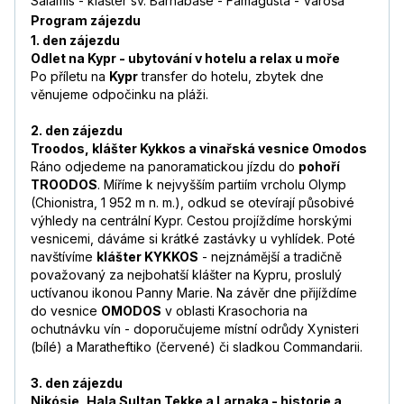
Salamis - klášter sv. Barnabáše - Famagusta - Varoša
Program zájezdu
1. den zájezdu
Odlet na Kypr - ubytování v hotelu a relax u moře
Po příletu na
Kypr
transfer do hotelu, zbytek dne
věnujeme odpočinku na pláži.
2. den zájezdu
Troodos, klášter Kykkos a vinařská vesnice Omodos
Ráno odjedeme na panoramatickou jízdu do
pohoří
TROODOS
. Míříme k nejvyšším partiím vrcholu Olymp
(Chionistra, 1 952 m n. m.), odkud se otevírají působivé
výhledy na centrální Kypr. Cestou projíždíme horskými
vesnicemi, dáváme si krátké zastávky u vyhlídek. Poté
navštívíme
klášter KYKKOS
- nejznámější a tradičně
považovaný za nejbohatší klášter na Kypru, proslulý
uctívanou ikonou Panny Marie. Na závěr dne přijíždíme
do vesnice
OMODOS
v oblasti Krasochoria na
ochutnávku vín - doporučujeme místní odrůdy Xynisteri
(bílé) a Maratheftiko (červené) či sladkou Commandarii.
3. den zájezdu
Nikósie, Hala Sultan Tekke a Larnaka - historie a