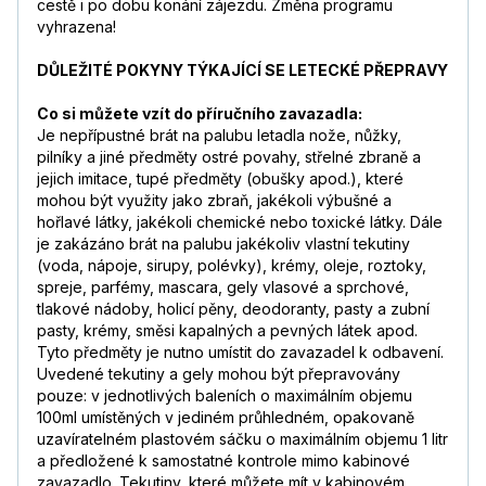
cestě i po dobu konání zájezdu. Změna programu
vyhrazena!
DŮLEŽITÉ POKYNY TÝKAJÍCÍ SE LETECKÉ PŘEPRAVY
Co si můžete vzít do příručního zavazadla:
Je nepřípustné brát na palubu letadla nože, nůžky,
pilníky a jiné předměty ostré povahy, střelné zbraně a
jejich imitace, tupé předměty (obušky apod.), které
mohou být využity jako zbraň, jakékoli výbušné a
hořlavé látky, jakékoli chemické nebo toxické látky. Dále
je zakázáno brát na palubu jakékoliv vlastní tekutiny
(voda, nápoje, sirupy, polévky), krémy, oleje, roztoky,
spreje, parfémy, mascara, gely vlasové a sprchové,
tlakové nádoby, holicí pěny, deodoranty, pasty a zubní
pasty, krémy, směsi kapalných a pevných látek apod.
Tyto předměty je nutno umístit do zavazadel k odbavení.
Uvedené tekutiny a gely mohou být přepravovány
pouze: v jednotlivých baleních o maximálním objemu
100ml umístěných v jediném průhledném, opakovaně
uzavíratelném plastovém sáčku o maximálním objemu 1 litr
a předložené k samostatné kontrole mimo kabinové
zavazadlo. Tekutiny, které můžete mít v kabinovém