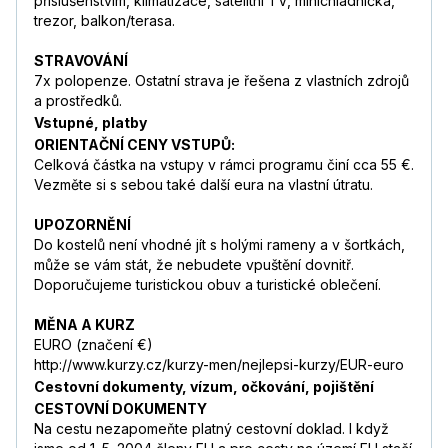
příslušenstvím, klimatizace, satelitní TV, minichladnička,
trezor, balkon/terasa.
STRAVOVÁNÍ
7x polopenze. Ostatní strava je řešena z vlastních zdrojů
a prostředků.
Vstupné, platby
ORIENTAČNÍ CENY VSTUPŮ:
Celková částka na vstupy v rámci programu činí cca 55 €.
Vezměte si s sebou také další eura na vlastní útratu.
UPOZORNĚNÍ
Do kostelů není vhodné jít s holými rameny a v šortkách,
může se vám stát, že nebudete vpuštění dovnitř.
Doporučujeme turistickou obuv a turistické oblečení.
MĚNA A KURZ
EURO (značení €)
http://www.kurzy.cz/kurzy-men/nejlepsi-kurzy/EUR-euro
Cestovní dokumenty, vízum, očkování, pojištění
CESTOVNÍ DOKUMENTY
Na cestu nezapomeňte platný cestovní doklad. I když