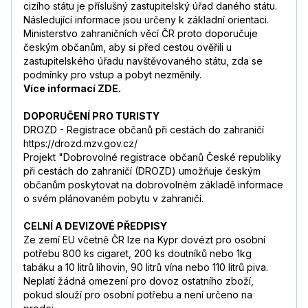
cizího státu je příslušný zastupitelský úřad daného státu.
Následující informace jsou určeny k základní orientaci.
Ministerstvo zahraničních věcí ČR proto doporučuje
českým občanům, aby si před cestou ověřili u
zastupitelského úřadu navštěvovaného státu, zda se
podmínky pro vstup a pobyt nezměnily.
Více informací ZDE.
DOPORUČENÍ PRO TURISTY
DROZD - Registrace občanů při cestách do zahraničí
https://drozd.mzv.gov.cz/
Projekt "Dobrovolné registrace občanů České republiky
při cestách do zahraničí (DROZD) umožňuje českým
občanům poskytovat na dobrovolném základě informace
o svém plánovaném pobytu v zahraničí.
CELNÍ A DEVIZOVÉ PŘEDPISY
Ze zemí EU včetně ČR lze na Kypr dovézt pro osobní
potřebu 800 ks cigaret, 200 ks doutníků nebo 1kg
tabáku a 10 litrů lihovin, 90 litrů vína nebo 110 litrů piva.
Neplatí žádná omezení pro dovoz ostatního zboží,
pokud slouží pro osobní potřebu a není určeno na