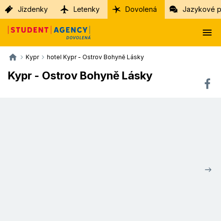
Jízdenky
Letenky
Dovolená
Jazykové p
Kypr
hotel Kypr - Ostrov Bohyně Lásky
Kypr - Ostrov Bohyně Lásky