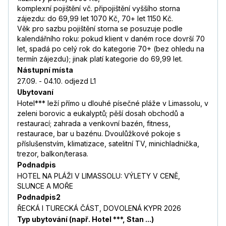
komplexní pojištění vč. připojištění vyššího storna
zájezdu: do 69,99 let 1070 Kč, 70+ let 1150 Kč.
Věk pro sazbu pojištění storna se posuzuje podle
kalendářního roku: pokud klient v daném roce dovrší 70
let, spadá po celý rok do kategorie 70+ (bez ohledu na
termín zájezdu); jinak platí kategorie do 69,99 let.
Nástupní místa
27.09. - 04.10. odjezd L1
Ubytovaní
Hotel*** leží přímo u dlouhé písečné pláže v Limassolu, v
zeleni borovic a eukalyptů; pěší dosah obchodů a
restaurací; zahrada a venkovní bazén, fitness,
restaurace, bar u bazénu. Dvoulůžkové pokoje s
příslušenstvím, klimatizace, satelitní TV, minichladnička,
trezor, balkon/terasa.
Podnadpis
HOTEL NA PLÁŽI V LIMASSOLU: VÝLETY V CENĚ,
SLUNCE A MOŘE
Podnadpis2
ŘECKÁ I TURECKÁ ČÁST, DOVOLENÁ KYPR 2026
Typ ubytování (např. Hotel ***, Stan ...)