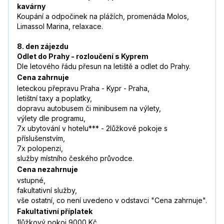
kavárny
Koupání a odpočinek na plážích, promenáda Molos,
Limassol Marina, relaxace.
8. den zájezdu
Odlet do Prahy - rozloučení s Kyprem
Dle letového řádu přesun na letiště a odlet do Prahy.
Cena zahrnuje
leteckou přepravu Praha - Kypr - Praha,
letištní taxy a poplatky,
dopravu autobusem či minibusem na výlety,
výlety dle programu,
7x ubytování v hotelu*** - 2lůžkové pokoje s
příslušenstvím,
7x polopenzi,
služby místního českého průvodce.
Cena nezahrnuje
vstupné,
fakultativní služby,
vše ostatní, co není uvedeno v odstavci "Cena zahrnuje".
Fakultativní příplatek
1lůžkový pokoj 9000 Kč,