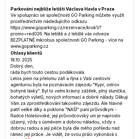
Parkování nejblíže letišti Václava Havla v Praze
Ve spolupráci se společností GO Parking můžete využít
prostřednictvím následujícího odkazu
https://www.goparking.cz/rezervace/krok1/?
promo=red026. Na letiště a z letiště vás odveze
BEZPLATNĚ mikrobus společnosti GO Parking - více na
www.goparking.cz
Ohlasy klientů
18.10. 2025
Dobrý den,
ráda bych touto cestou poděkovala.
Letos jsem na přelomu září a října s Vaší cestovní
agenturou byla na poznávacím zájezdu "Kypr, ostrov
bohyně lásky". Byl to velmi krásný zážitek, plný sluníčka,
bohatých výletů, nových informací a dobré nálady. Děkuji
Vám za zprostředkování takového zájezdu. Ale hlavně
patří velké díky a poklona "NAŠÍ" paní průvodkyni -
Radce Holešovské, její průvodcovský um je naprosto
úžasný, vždy s úsměvem a dobrou náladou, vždy s
dobrou radou a její péče byla dle mého pohledu nad
rámec její práce. Je vidět, že svou práci vykonává s