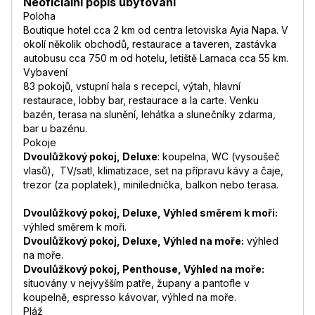
Neoficiální popis ubytování
Poloha
Boutique hotel cca 2 km od centra letoviska Ayia Napa. V
okolí několik obchodů, restaurace a taveren, zastávka
autobusu cca 750 m od hotelu, letiště Larnaca cca 55 km.
Vybavení
83 pokojů, vstupní hala s recepcí, výtah, hlavní
restaurace, lobby bar, restaurace a la carte. Venku
bazén, terasa na slunění, lehátka a slunečníky zdarma,
bar u bazénu.
Pokoje
Dvoulůžkový pokoj, Deluxe
: koupelna, WC (vysoušeč
vlasů), TV/satl, klimatizace, set na přípravu kávy a čaje,
trezor (za poplatek), minilednička, balkon nebo terasa.
Dvoulůžkový pokoj, Deluxe, Výhled směrem k moři:
výhled směrem k moři.
Dvoulůžkový pokoj, Deluxe, Výhled na moře:
výhled
na moře.
Dvoulůžkový pokoj, Penthouse, Výhled na moře:
situovány v nejvyšším patře, župany a pantofle v
koupelně, espresso kávovar, výhled na moře.
Pláž