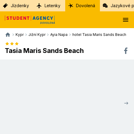
Jízdenky
Letenky
Dovolená
Jazykové p
Kypr
Jižní Kypr
Ayia Napa
hotel Tasia Maris Sands Beach
Tasia Maris Sands Beach