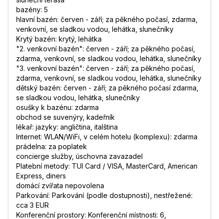
bazény: 5
hlavní bazén: červen - září; za pěkného počasí, zdarma,
venkovní, se sladkou vodou, lehátka, slunečníky
Krytý bazén: krytý, lehátka
"2. venkovní bazén": červen - září; za pěkného počasí,
zdarma, venkovní, se sladkou vodou, lehátka, slunečníky
"3. venkovní bazén": červen - září; za pěkného počasí,
zdarma, venkovní, se sladkou vodou, lehátka, slunečníky
dětský bazén: červen - září; za pěkného počasí zdarma,
se sladkou vodou, lehátka, slunečníky
osušky k bazénu: zdarma
obchod se suvenýry, kadeřník
lékař: jazyky: angličtina, italština
Internet: WLAN/WiFi, v celém hotelu (komplexu): zdarma
prádelna: za poplatek
concierge služby, úschovna zavazadel
Platební metody: TUI Card / VISA, MasterCard, American
Express, diners
domácí zvířata nepovolena
Parkování: Parkování (podle dostupnosti), nestřežené:
cca 3 EUR
Konferenční prostory: Konferenční místnosti: 6,