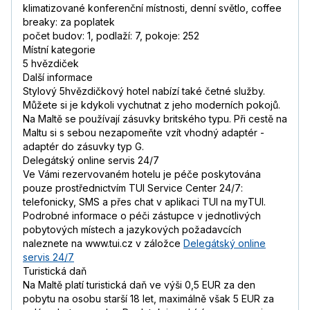
klimatizované konferenční místnosti, denní světlo, coffee
breaky: za poplatek
počet budov: 1, podlaží: 7, pokoje: 252
Místní kategorie
5 hvězdiček
Další informace
Stylový 5hvězdičkový hotel nabízí také četné služby.
Můžete si je kdykoli vychutnat z jeho moderních pokojů.
Na Maltě se používají zásuvky britského typu. Při cestě na
Maltu si s sebou nezapomeňte vzít vhodný adaptér -
adaptér do zásuvky typ G.
Delegátský online servis 24/7
Ve Vámi rezervovaném hotelu je péče poskytována
pouze prostřednictvím TUI Service Center 24/7:
telefonicky, SMS a přes chat v aplikaci TUI na myTUI.
Podrobné informace o péči zástupce v jednotlivých
pobytových místech a jazykových požadavcích
naleznete na www.tui.cz v záložce
Delegátský online
servis 24/7
Turistická daň
Na Maltě platí turistická daň ve výši 0,5 EUR za den
pobytu na osobu starší 18 let, maximálně však 5 EUR za