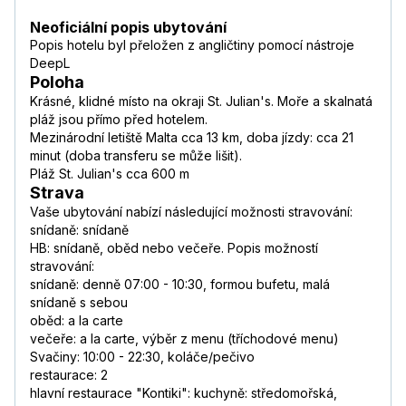
Neoficiální popis ubytování
Popis hotelu byl přeložen z angličtiny pomocí nástroje
DeepL
Poloha
Krásné, klidné místo na okraji St. Julian's. Moře a skalnatá
pláž jsou přímo před hotelem.
Mezinárodní letiště Malta cca 13 km, doba jízdy: cca 21
minut (doba transferu se může lišit).
Pláž St. Julian's cca 600 m
Strava
Vaše ubytování nabízí následující možnosti stravování:
snídaně: snídaně
HB: snídaně, oběd nebo večeře. Popis možností
stravování:
snídaně: denně 07:00 - 10:30, formou bufetu, malá
snídaně s sebou
oběd: a la carte
večeře: a la carte, výběr z menu (tříchodové menu)
Svačiny: 10:00 - 22:30, koláče/pečivo
restaurace: 2
hlavní restaurace "Kontiki": kuchyně: středomořská,