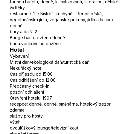
formou bufetu, denně, klimatizovaná, s terasou, dětské
židličky
restaurace "Le Bistro": kuchyně: středomořská,
vegetariánská jídla, veganské pokrmy, jídla a la carte,
denně
bary a další: 2
Bridge bar: otevřeno denně
bar u venkovního bazénu
Hotel
Vybavení
Místní daň/ekologická daň/turistická daň
Nekuřácký hotel
Čas příjezdu od 15:00
Čas odhlášení do 12:00
Předčasný check-in
pozdní odhlášení
Otevření hotelu: 1997
recepce: denně, denně, směnárna, hotelový trezor:
zdarma
služby pro hosty
výtah
dvoulůžkový lounge/televizní kout
sluneční terasa