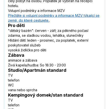
celý pobyt na osobu. Poplatek je vybírán na recepci
hotelu.
Vstupní podmínky a informace MZV
Přečtěte si vstupní podmínky a informace MZV týkající se
země, do které cestujete.
.
Pro děti
"dětský bazén": červen - září; za pěkného počasí
zdarma, se sladkou vodou, lehátka, slunečníky
Hlídání dětí: leden - prosinec, za poplatek, externí
poskytovatel služeb
vysoká židlička pro děti
Zábava
animace a zábava
Živá kapela/hudba: So 18:30 - 23:00
Studio/Apartmán standard
TV
telefon
WC
vana nebo sprcha
Kempingový domek/stan standard
TV
telefon