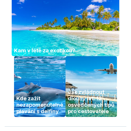
Kam v létě za exotikou?
Jak zvládnout 
Kde zažít 
dlouhý let: 12 
nezapomenutelné 
osvědčených tipů 
plavání s delfíny
pro cestovatele