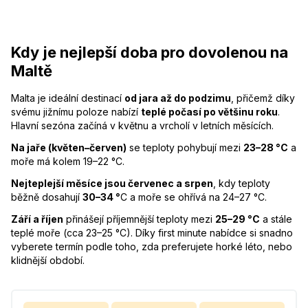
Kdy je nejlepší doba pro dovolenou na
Maltě
Malta je ideální destinací
od jara až do podzimu
, přičemž díky
svému jižnímu poloze nabízí
teplé počasí po většinu roku
.
Hlavní sezóna začíná v květnu a vrcholí v letních měsících.
Na jaře (květen–červen)
se teploty pohybují mezi
23–28 °C
a
moře má kolem 19–22 °C.
Nejteplejší měsíce jsou červenec a srpen
, kdy teploty
běžně dosahují
30–34 °
C a moře se ohřívá na 24–27 °C.
Září a říjen
přinášejí příjemnější teploty mezi
25–29 °C
a stále
teplé moře (cca 23–25 °C). Díky first minute nabídce si snadno
vyberete termín podle toho, zda preferujete horké léto, nebo
klidnější období.