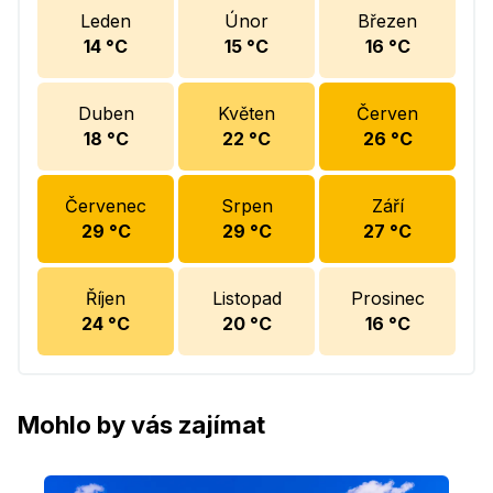
Leden
Únor
Březen
14
°C
15
°C
16
°C
Duben
Květen
Červen
18
°C
22
°C
26
°C
Červenec
Srpen
Září
29
°C
29
°C
27
°C
Říjen
Listopad
Prosinec
24
°C
20
°C
16
°C
Mohlo by vás zajímat