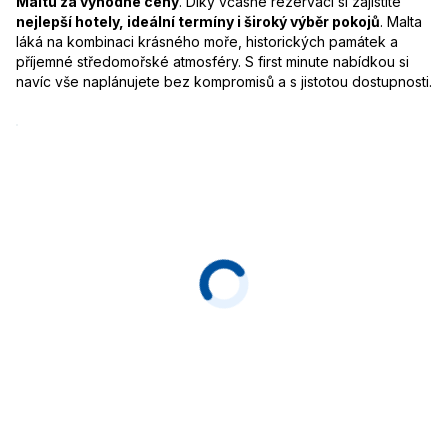
Maltu za výhodné ceny
. Díky včasné rezervaci si zajistíte
nejlepší hotely, ideální termíny i široký výběr pokojů
. Malta
láká na kombinaci krásného moře, historických památek a
příjemné středomořské atmosféry. S first minute nabídkou si
navíc vše naplánujete bez kompromisů a s jistotou dostupnosti.