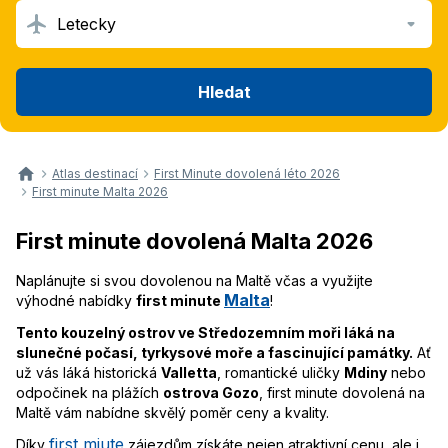
Letecky
Hledat
Atlas destinací
First Minute dovolená léto 2026
First minute Malta 2026
First minute dovolená Malta 2026
Naplánujte si svou dovolenou na Maltě včas a využijte
Malta
výhodné nabídky
first minute
!
Tento kouzelný ostrov ve Středozemním moři láká na
slunečné počasí, tyrkysové moře a fascinující památky.
Ať
už vás láká historická
Valletta
, romantické uličky
Mdiny
nebo
odpočinek na plážích
ostrova Gozo
, first minute dovolená na
Maltě vám nabídne skvělý poměr ceny a kvality.
first miute
Díky
zájezdům získáte nejen atraktivní cenu, ale i