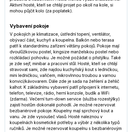
Aktivní hosté, kteří se chtějí projet po okolí na kole, si
mohou půjčit kolo (za poplatek).
Vybavení pokoje
V pokojích je klimatizace, ústřední topení, ventilátor,
obývací část, kuchyň a koupelna. Balkón nebo terasa
patří k standardnímu zařízení většiny pokojů. Pokoje mají
dvoulůžkovou postel, kingsize manželskou postel nebo
rozkládací pohovku. Je možné požádat o přistýlku. Také
je zde sejf, minibar a pracovní stůl. Hosté, kteří se chtějí
stravovat sami, zde najdou kuchyňský kout s ledničkou,
mini ledničkou, vařičem, mikrovlnnou troubou a varnou
konvicí/kávovarem. Dále zde je sada na žehlení a žehlič
kalhot. K základnímu vybavení patří připojení k internetu,
telefon, televize, rádio, herní konzole, budík a WiFi
(zdarma). Večerní turn-down service (služba rozestýlky)
zajistí hostům dokonalé pohodlí. Je možné rezervovat
bezbariérové pokoje. Koupelny mají sprchový kout a
vanu. Je zde vysoušeč vlasů. Hosté naleznou v
koupelnách kosmetické potřeby a výběr z několika typů
ručníků. Je možné rezervovat koupelnu s bezbariérovým