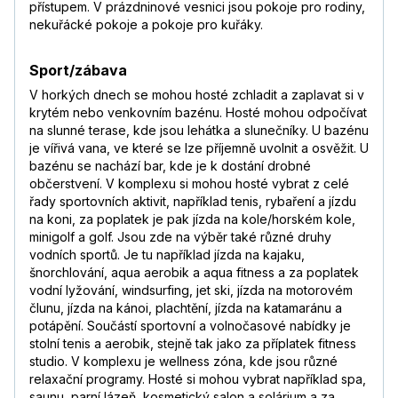
přístupem. V prázdninové vesnici jsou pokoje pro rodiny,
nekuřácké pokoje a pokoje pro kuřáky.
Sport/zábava
V horkých dnech se mohou hosté zchladit a zaplavat si v
krytém nebo venkovním bazénu. Hosté mohou odpočívat
na slunné terase, kde jsou lehátka a slunečníky. U bazénu
je vířivá vana, ve které se lze příjemně uvolnit a osvěžit. U
bazénu se nachází bar, kde je k dostání drobné
občerstvení. V komplexu si mohou hosté vybrat z celé
řady sportovních aktivit, například tenis, rybaření a jízdu
na koni, za poplatek je pak jízda na kole/horském kole,
minigolf a golf. Jsou zde na výběr také různé druhy
vodních sportů. Je tu například jízda na kajaku,
šnorchlování, aqua aerobik a aqua fitness a za poplatek
vodní lyžování, windsurfing, jet ski, jízda na motorovém
člunu, jízda na kánoi, plachtění, jízda na katamaránu a
potápění. Součástí sportovní a volnočasové nabídky je
stolní tenis a aerobik, stejně tak jako za příplatek fitness
studio. V komplexu je wellness zóna, kde jsou různé
relaxační programy. Hosté si mohou vybrat například spa,
saunu, parní lázeň, kosmetický salon a solárium a za