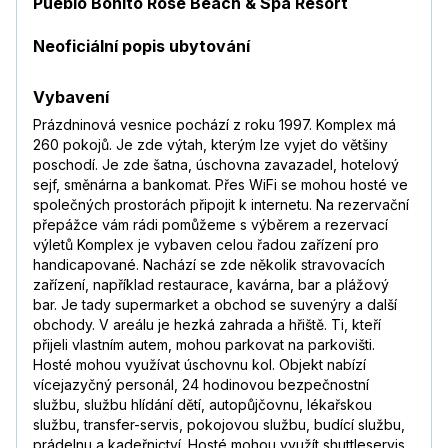
Pueblo Bonito Rosé Beach & Spa Resort
Neoficiální popis ubytování
Vybavení
Prázdninová vesnice pochází z roku 1997. Komplex má
260 pokojů. Je zde výtah, kterým lze vyjet do většiny
poschodí. Je zde šatna, úschovna zavazadel, hotelový
sejf, směnárna a bankomat. Přes WiFi se mohou hosté ve
společných prostorách připojit k internetu. Na rezervační
přepážce vám rádi pomůžeme s výběrem a rezervací
výletů Komplex je vybaven celou řadou zařízení pro
handicapované. Nachází se zde několik stravovacích
zařízení, například restaurace, kavárna, bar a plážový
bar. Je tady supermarket a obchod se suvenýry a další
obchody. V areálu je hezká zahrada a hřiště. Ti, kteří
přijeli vlastním autem, mohou parkovat na parkovišti.
Hosté mohou využívat úschovnu kol. Objekt nabízí
vícejazyčný personál, 24 hodinovou bezpečnostní
službu, službu hlídání dětí, autopůjčovnu, lékařskou
službu, transfer-servis, pokojovou službu, budící službu,
prádelnu a kadeřnictví. Hosté mohou využít shuttleservis.