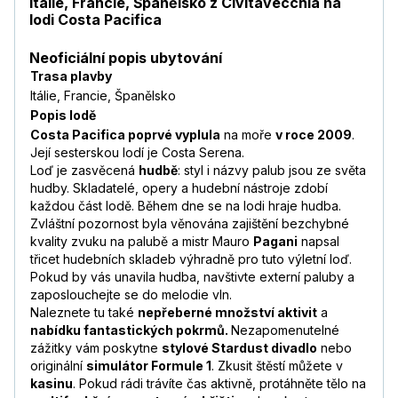
Itálie, Francie, Španělsko z Civitavecchia na
lodi Costa Pacifica
Neoficiální popis ubytování
Trasa plavby
Itálie, Francie, Španělsko
Popis lodě
Costa Pacifica poprvé vyplula
na moře
v roce 2009
.
Její sesterskou lodí je Costa Serena.
Loď je zasvěcená
hudbě
: styl i názvy palub jsou ze světa
hudby. Skladatelé, opery a hudební nástroje zdobí
každou část lodě. Během dne se na lodi hraje hudba.
Zvláštní pozornost byla věnována zajištění bezchybné
kvality zvuku na palubě a mistr Mauro
Pagani
napsal
třicet hudebních skladeb výhradně pro tuto výletní loď.
Pokud by vás unavila hudba, navštivte externí paluby a
zaposlouchejte se do melodie vln.
Naleznete tu také
nepřeberné množství aktivit
a
nabídku fantastických pokrmů.
Nezapomenutelné
zážitky vám poskytne
stylové Stardust divadlo
nebo
originální
simulátor Formule 1
. Zkusit štěstí můžete v
kasinu
. Pokud rádi trávíte čas aktivně, protáhněte tělo na