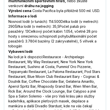
multifunkčním sportovním hřišti,
nebo zkuste
venkovní
dráhu na jogging
.
Výrobní cena
Costa Pacifica byla přibližně 500 mil. USD.
Informace o lodi
Nosnost lodě (v tunách): 114.500Délka lodě (v metrech):
290Šířka lodě (v metrech): 35,5Počet palub pro
pasažéry: 13Celkový počet kabin: 1.054, včetně 28 pro
hosty s omezenou schopností pohybuMaximální počet
pasažérů: 3.7804 bazény (2 zakryvatelné), 5 vířivek a
tobogán
Vybavení lodě
Na lodi je k dispozici:Restaurace - Archipelago
Restaurant, My Way Restaurant, New York New York
Restaurant, Sushino at Costa, Pummid´Oro Pizzerie,
Teppanyaki Restaurant, La Paloma Restaurant, Pod Stars
Restaurant, Blue Moon Club Restaurant Bary - Cognac &
Doutník Bar, Coffee Chocolate Bar, Gelateria Amarillo,
Aperol Spritz Bar, Rhapsody Grand Bar, Wien Wien Bar,
Rick Bar, Around the Clock Lounge, Bar Calypso a jiné
Spa a Salon Solemio - vše pro Vaši krásu jako služby
kadeřníka, aplikace pleťových masek, depilace a
manikúra a další Divadlo Stardust, kde na vás čekají