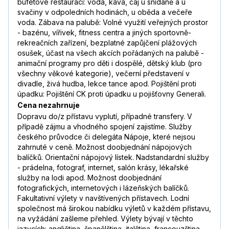
bufetové restauraci: voda, káva, čaj u snídaně a u
svačiny v odpoledních hodinách, u oběda a večeře
voda. Zábava na palubě: Volné využití veřejných prostor
- bazénu, vířivek, fitness centra a jiných sportovně-
rekreačních zařízení, bezplatné zapůjčení plážových
osušek, účast na všech akcích pořádaných na palubě -
animační programy pro děti i dospělé, dětský klub (pro
všechny věkové kategorie), večerní představení v
divadle, živá hudba, lekce tance apod. Pojištění proti
úpadku: Pojištění CK proti úpadku u pojišťovny Generali.
Cena nezahrnuje
Dopravu do/z přístavu vyplutí, případné transfery. V
případě zájmu a vhodného spojení zajistíme. Služby
českého průvodce či delegáta Nápoje, které nejsou
zahrnuté v ceně. Možnost doobjednání nápojových
balíčků. Orientační nápojový lístek. Nadstandardní služby
- prádelna, fotograf, internet, salón krásy, lékařské
služby na lodi apod. Možnost doobjednání
fotografických, internetových i lázeňských balíčků.
Fakultativní výlety v navštívených přístavech. Lodní
společnost má širokou nabídku výletů v každém přístavu,
na vyžádání zašleme přehled. Výlety bývají v těchto
jazycích: angličtina, španělština, italština, francouzština,