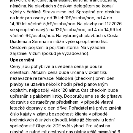
němčina. Na plavbách s českým delegátem se konají
výlety v češtině. Stravu mimo loď. Spropitné pro obsluhu
na lodi: pro osoby od 15 let: 11€/osoba/noc, od 4 do
14,99 let včetně: 5,5€/osoba/noc. Na plavby od 1.12.2026
se spropitné navýší na 12€/osoba/noc, od 4 do 14,99 let
včetně: 6€/osoba/noc. Na vybraných plavbách s Costa
Diadema a Serena se může výše spropitného lišit.
Cestovní pojištění a pojištění storna. Na vyžádání
zajistíme. Vízum (pokud je vyžadováno).
Upozornění
Ceny jsou pohyblivé a uvedená cena je pouze
orientační. Aktuální cena bude určena v okamžiku
nezávazné rezervace. Nalodění (check-in) první den
plavby se uzavírá několik hodin před plánovaným
odplutím, nejpozději však 120 minut. Čas check-in bude
upřesněn s palubními lístky. Doporučujeme se do přístavu
dostavit s dostatečným předstihem, v případě vlastní
letecké dopravy o den dříve. Pořadatel má právo změnit
číslo kajuty v zájmu bezpečnosti klienta v případě
technických či jiných důvodů. Máte již členství u lodní
společnosti? Objevte ZDE svět výhod. Pro účast na
plavbě je nutné mít cestovní pas platný ještě minimálně 6