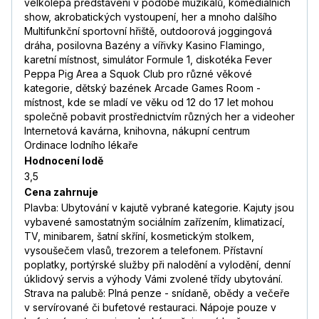
velkolepá představení v podobě muzikálů, komediálních
show, akrobatických vystoupení, her a mnoho dalšího
Multifunkční sportovní hřiště, outdoorová joggingová
dráha, posilovna Bazény a vířivky Kasino Flamingo,
karetní místnost, simulátor Formule 1, diskotéka Fever
Peppa Pig Area a Squok Club pro různé věkové
kategorie, dětský bazének Arcade Games Room -
místnost, kde se mladí ve věku od 12 do 17 let mohou
společně pobavit prostřednictvím různých her a videoher
Internetová kavárna, knihovna, nákupní centrum
Ordinace lodního lékaře
Hodnocení lodě
3,5
Cena zahrnuje
Plavba: Ubytování v kajutě vybrané kategorie. Kajuty jsou
vybavené samostatným sociálním zařízením, klimatizací,
TV, minibarem, šatní skříní, kosmetickým stolkem,
vysoušečem vlasů, trezorem a telefonem. Přístavní
poplatky, portýrské služby při nalodění a vylodění, denní
úklidový servis a výhody Vámi zvolené třídy ubytování.
Strava na palubě: Plná penze - snídaně, obědy a večeře
v servírované či bufetové restauraci. Nápoje pouze v