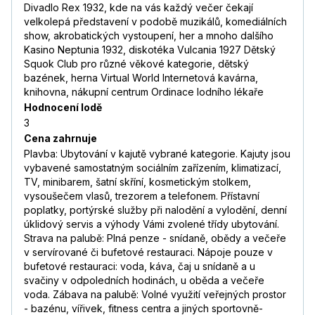
Divadlo Rex 1932, kde na vás každý večer čekají
velkolepá představení v podobě muzikálů, komediálních
show, akrobatických vystoupení, her a mnoho dalšího
Kasino Neptunia 1932, diskotéka Vulcania 1927 Dětský
Squok Club pro různé věkové kategorie, dětský
bazének, herna Virtual World Internetová kavárna,
knihovna, nákupní centrum Ordinace lodního lékaře
Hodnocení lodě
3
Cena zahrnuje
Plavba: Ubytování v kajutě vybrané kategorie. Kajuty jsou
vybavené samostatným sociálním zařízením, klimatizací,
TV, minibarem, šatní skříní, kosmetickým stolkem,
vysoušečem vlasů, trezorem a telefonem. Přístavní
poplatky, portýrské služby při nalodění a vylodění, denní
úklidový servis a výhody Vámi zvolené třídy ubytování.
Strava na palubě: Plná penze - snídaně, obědy a večeře
v servírované či bufetové restauraci. Nápoje pouze v
bufetové restauraci: voda, káva, čaj u snídaně a u
svačiny v odpoledních hodinách, u oběda a večeře
voda. Zábava na palubě: Volné využití veřejných prostor
- bazénu, vířivek, fitness centra a jiných sportovně-