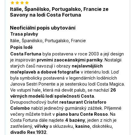
Itálie, Španělsko, Portugalsko, Francie ze
Savony na lodi Costa Fortuna
Neoficiální popis ubytování
Trasa plavby
Itálie, Španělsko, Portugalsko, Francie
Popis lodě
Costa Fortuna
byla postavena v roce 2003 a její design
je inspirován
prvními zaoceánskými parníky
. Nostalgii
starých časů navozují i obrazy
nejslavnějších
mořeplaveb a dobové fotografie
v interiéru lodi. Loď
byla symbolicky postavená v legendárních loděnicích
Janova Sestri Ponente a je sesterskou lodí Costa Magica.
Ve vstupní hale, která má devět palub, se nachází
26
věrných modelů lodí společnosti Costa
.
Dvouposchoďový bufet
restaurant Cristoforo
Colombo
nabízí jedinečný gurmánský zážitek. Příjemné
večery můžete trávit v
piano baru Conte Rosso
. Na
Costa Fortuna dále najdete
4
bazény
, jeden z nich je
zastřešený,
vířivky
a skluzavku,
kasino
, diskotéku,
divadlo
Rex 1932
.