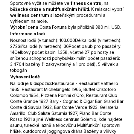
Sportovně vyžít se můžete ve
fitness centru,
na
běžecké dráze
a
multifunkčním hřišti
. K relaxaci vybízí
wellness centrum
s lázeňskými procedurami a
výhledem na moře.
Výrobní cena
Costa Fortuna byla přibližně 380 mil. USD.
Informace o lodi
Nosnost lodě (v tunách): 103.000Délka lodě (v metrech):
272Šířka lodě (v metrech): 36Počet palub pro pasažéry:
14Celkový počet kabin: 1.358, včetně 27 po hosty se
sníženou schopností pohybuMaximální počet pasažérů:
3.4704 bazény (1 zakrývatelný a 1 pro děti), 5 vířivek a
tobogán
Vybavení lodě
Na lodi je k dispozici:Restaurace - Restaurant Raffaello
1965, Restaurant Michelangelo 1965, Buffet Cristoforo
Colombo 1954, Pizzeria Pommi d´Oro, Restaurant Club
Conte Grande 1927 Bary - Cognac & Cigar Bar, Grand Bar
Conte di Savoia 1932, Bar Conte Verde 1923, Gellateria
Amarillo, Club Salute Saturnia 1927, Piano Bar Conte
Rosso 1921 a jiné Wellness centrum Solemio, kde najdete
saunu, turecké lázně a tělocvičnu Multifunkční sportovní
hřiště, outdoorová joggingová dráha Bazény a vířivky