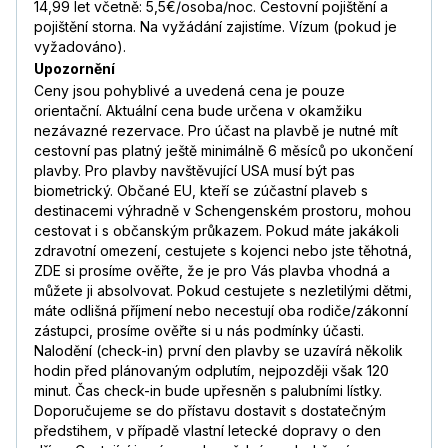
14,99 let včetně: 5,5€/osoba/noc. Cestovní pojištění a
pojištění storna. Na vyžádání zajistíme. Vízum (pokud je
vyžadováno).
Upozornění
Ceny jsou pohyblivé a uvedená cena je pouze
orientační. Aktuální cena bude určena v okamžiku
nezávazné rezervace. Pro účast na plavbě je nutné mít
cestovní pas platný ještě minimálně 6 měsíců po ukončení
plavby. Pro plavby navštěvující USA musí být pas
biometrický. Občané EU, kteří se zúčastní plaveb s
destinacemi výhradně v Schengenském prostoru, mohou
cestovat i s občanským průkazem. Pokud máte jakákoli
zdravotní omezení, cestujete s kojenci nebo jste těhotná,
ZDE si prosíme ověřte, že je pro Vás plavba vhodná a
můžete ji absolvovat. Pokud cestujete s nezletilými dětmi,
máte odlišná příjmení nebo necestují oba rodiče/zákonní
zástupci, prosíme ověřte si u nás podmínky účasti.
Nalodění (check-in) první den plavby se uzavírá několik
hodin před plánovaným odplutím, nejpozději však 120
minut. Čas check-in bude upřesněn s palubními lístky.
Doporučujeme se do přístavu dostavit s dostatečným
předstihem, v případě vlastní letecké dopravy o den