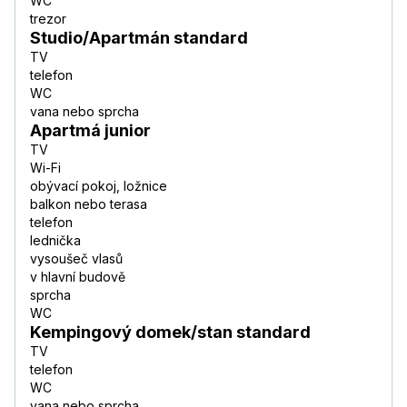
WC
trezor
Studio/Apartmán standard
TV
telefon
WC
vana nebo sprcha
Apartmá junior
TV
Wi-Fi
obývací pokoj, ložnice
balkon nebo terasa
telefon
lednička
vysoušeč vlasů
v hlavní budově
sprcha
WC
Kempingový domek/stan standard
TV
telefon
WC
vana nebo sprcha