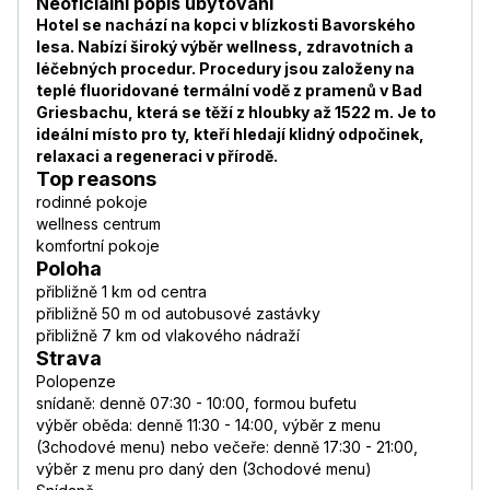
Neoficiální popis ubytování
Hotel se nachází na kopci v blízkosti Bavorského
lesa. Nabízí široký výběr wellness, zdravotních a
léčebných procedur. Procedury jsou založeny na
teplé fluoridované termální vodě z pramenů v Bad
Griesbachu, která se těží z hloubky až 1522 m. Je to
ideální místo pro ty, kteří hledají klidný odpočinek,
relaxaci a regeneraci v přírodě.
Top reasons
rodinné pokoje
wellness centrum
komfortní pokoje
Poloha
přibližně 1 km od centra
přibližně 50 m od autobusové zastávky
přibližně 7 km od vlakového nádraží
Strava
Polopenze
snídaně: denně 07:30 - 10:00, formou bufetu
výběr oběda: denně 11:30 - 14:00, výběr z menu
(3chodové menu) nebo večeře: denně 17:30 - 21:00,
výběr z menu pro daný den (3chodové menu)