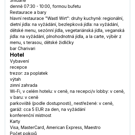
Snídaně
denně 07:30 - 10:00, formou bufetu
Restaurace a bary
hlavní restaurace "Wastl Wirt": druhy kuchyně: regionální,
dietní jídla: na vyžádání, bezlepková jídla: na vyžádání,
dětské menu, sezónní jídla, vegetariánská jídla, veganská
jídla: na vyžádání, plnohodnotná jídla, a la carte, výběr z
menu, s terasou, dětské židličky
bar Charivari
Hotel
Vybavení
recepce
trezor: za poplatek
výtah
zimní zahrada
Wi-Fi, v celém hotelu: v ceně, na recepci/v lobby: v ceně,
v baru: v ceně
parkoviště (podle dostupnosti), nestřežené: v ceně,
garáž: cca 5 EUR za den, na vyžádání
konferenční místnost
Karty
Visa, MasterCard, American Express, Maestro
Počet pokojů