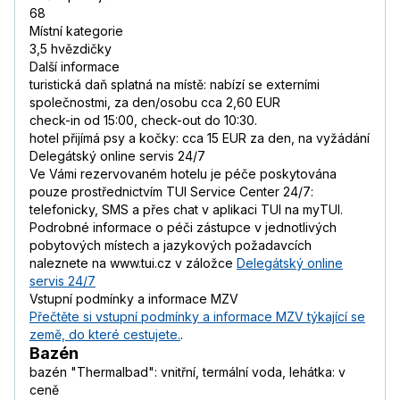
68
Místní kategorie
3,5 hvězdičky
Další informace
turistická daň splatná na místě: nabízí se externími
společnostmi, za den/osobu cca 2,60 EUR
check-in od 15:00, check-out do 10:30.
hotel přijímá psy a kočky: cca 15 EUR za den, na vyžádání
Delegátský online servis 24/7
Ve Vámi rezervovaném hotelu je péče poskytována
pouze prostřednictvím TUI Service Center 24/7:
telefonicky, SMS a přes chat v aplikaci TUI na myTUI.
Podrobné informace o péči zástupce v jednotlivých
pobytových místech a jazykových požadavcích
naleznete na www.tui.cz v záložce
Delegátský online
servis 24/7
Vstupní podmínky a informace MZV
Přečtěte si vstupní podmínky a informace MZV týkající se
země, do které cestujete.
.
Bazén
bazén "Thermalbad": vnitřní, termální voda, lehátka: v
ceně