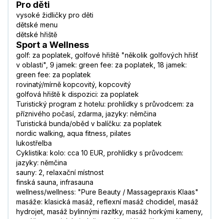
Pro děti
vysoké židličky pro děti
dětské menu
dětské hřiště
Sport a Wellness
golf: za poplatek, golfové hřiště "několik golfových hřišť
v oblasti", 9 jamek: green fee: za poplatek, 18 jamek:
green fee: za poplatek
rovinatý/mírně kopcovitý, kopcovitý
golfová hřiště k dispozici: za poplatek
Turistický program z hotelu: prohlídky s průvodcem: za
příznivého počasí, zdarma, jazyky: němčina
Turistická bunda/oběd v balíčku: za poplatek
nordic walking, aqua fitness, pilates
lukostřelba
Cyklistika: kolo: cca 10 EUR, prohlídky s průvodcem:
jazyky: němčina
sauny: 2, relaxační místnost
finská sauna, infrasauna
wellness/wellness: "Pure Beauty / Massagepraxis Klaas"
masáže: klasická masáž, reflexní masáž chodidel, masáž
hydrojet, masáž bylinnými razítky, masáž horkými kameny,