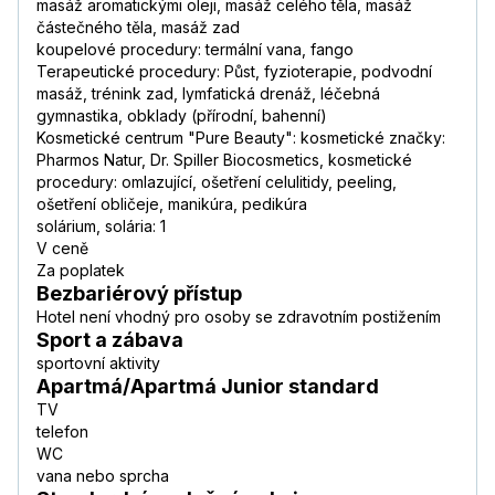
masáž aromatickými oleji, masáž celého těla, masáž
částečného těla, masáž zad
koupelové procedury: termální vana, fango
Terapeutické procedury: Půst, fyzioterapie, podvodní
masáž, trénink zad, lymfatická drenáž, léčebná
gymnastika, obklady (přírodní, bahenní)
Kosmetické centrum "Pure Beauty": kosmetické značky:
Pharmos Natur, Dr. Spiller Biocosmetics, kosmetické
procedury: omlazující, ošetření celulitidy, peeling,
ošetření obličeje, manikúra, pedikúra
solárium, solária: 1
V ceně
Za poplatek
Bezbariérový přístup
Hotel není vhodný pro osoby se zdravotním postižením
Sport a zábava
sportovní aktivity
Apartmá/Apartmá Junior standard
TV
telefon
WC
vana nebo sprcha