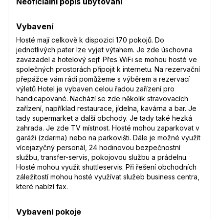
Neoficiální popis ubytování
Vybavení
Hosté mají celkově k dispozici 170 pokojů. Do
jednotlivých pater lze vyjet výtahem. Je zde úschovna
zavazadel a hotelový sejf. Přes WiFi se mohou hosté ve
společných prostorách připojit k internetu. Na rezervační
přepážce vám rádi pomůžeme s výběrem a rezervací
výletů Hotel je vybaven celou řadou zařízení pro
handicapované. Nachází se zde několik stravovacích
zařízení, například restaurace, jídelna, kavárna a bar. Je
tady supermarket a další obchody. Je tady také hezká
zahrada. Je zde TV místnost. Hosté mohou zaparkovat v
garáži (zdarma) nebo na parkovišti. Dále je možné využít
vícejazyčný personál, 24 hodinovou bezpečnostní
službu, transfer-servis, pokojovou službu a prádelnu.
Hosté mohou využít shuttleservis. Při řešení obchodních
záležitostí mohou hosté využívat služeb business centra,
které nabízí fax.
Vybavení pokoje