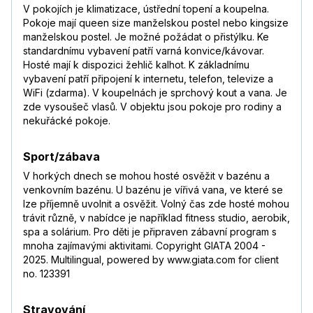
V pokojích je klimatizace, ústřední topení a koupelna.
Pokoje mají queen size manželskou postel nebo kingsize
manželskou postel. Je možné požádat o přistýlku. Ke
standardnímu vybavení patří varná konvice/kávovar.
Hosté mají k dispozici žehlič kalhot. K základnímu
vybavení patří připojení k internetu, telefon, televize a
WiFi (zdarma). V koupelnách je sprchový kout a vana. Je
zde vysoušeč vlasů. V objektu jsou pokoje pro rodiny a
nekuřácké pokoje.
Sport/zábava
V horkých dnech se mohou hosté osvěžit v bazénu a
venkovním bazénu. U bazénu je vířivá vana, ve které se
lze příjemně uvolnit a osvěžit. Volný čas zde hosté mohou
trávit různě, v nabídce je například fitness studio, aerobik,
spa a solárium. Pro děti je připraven zábavní program s
mnoha zajímavými aktivitami. Copyright GIATA 2004 -
2025. Multilingual, powered by www.giata.com for client
no. 123391
Stravování