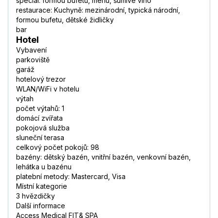
speciál: formou bufetu, menu, šumivé víno
restaurace: Kuchyně: mezinárodní, typická národní,
formou bufetu, dětské židličky
bar
Hotel
Vybavení
parkoviště
garáž
hotelový trezor
WLAN/WiFi v hotelu
výtah
počet výtahů: 1
domácí zvířata
pokojová služba
sluneční terasa
celkový počet pokojů: 98
bazény: dětský bazén, vnitřní bazén, venkovní bazén,
lehátka u bazénu
platební metody: Mastercard, Visa
Místní kategorie
3 hvězdičky
Další informace
Access Medical FIT& SPA