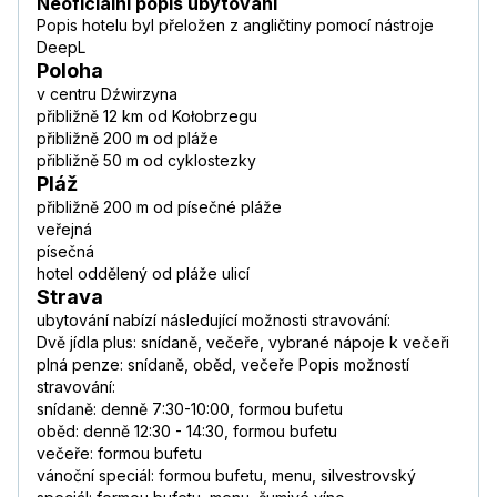
Neoficiální popis ubytování
Popis hotelu byl přeložen z angličtiny pomocí nástroje
DeepL
Poloha
v centru Dźwirzyna
přibližně 12 km od Kołobrzegu
přibližně 200 m od pláže
přibližně 50 m od cyklostezky
Pláž
přibližně 200 m od písečné pláže
veřejná
písečná
hotel oddělený od pláže ulicí
Strava
ubytování nabízí následující možnosti stravování:
Dvě jídla plus: snídaně, večeře, vybrané nápoje k večeři
plná penze: snídaně, oběd, večeře Popis možností
stravování:
snídaně: denně 7:30-10:00, formou bufetu
oběd: denně 12:30 - 14:30, formou bufetu
večeře: formou bufetu
vánoční speciál: formou bufetu, menu, silvestrovský