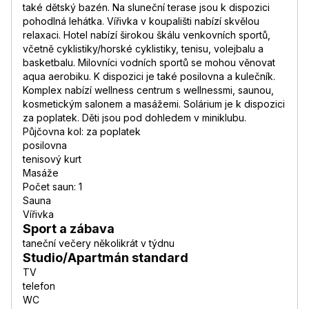
také dětský bazén. Na sluneční terase jsou k dispozici
pohodlná lehátka. Vířivka v koupališti nabízí skvělou
relaxaci. Hotel nabízí širokou škálu venkovních sportů,
včetně cyklistiky/horské cyklistiky, tenisu, volejbalu a
basketbalu. Milovníci vodních sportů se mohou věnovat
aqua aerobiku. K dispozici je také posilovna a kulečník.
Komplex nabízí wellness centrum s wellnessmi, saunou,
kosmetickým salonem a masážemi. Solárium je k dispozici
za poplatek. Děti jsou pod dohledem v miniklubu.
Půjčovna kol: za poplatek
posilovna
tenisový kurt
Masáže
Počet saun: 1
Sauna
Vířivka
Sport a zábava
taneční večery několikrát v týdnu
Studio/Apartmán standard
TV
telefon
WC