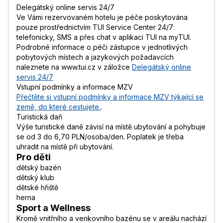
Delegátský online servis 24/7
Ve Vámi rezervovaném hotelu je péče poskytována
pouze prostřednictvím TUI Service Center 24/7:
telefonicky, SMS a přes chat v aplikaci TUI na myTUI.
Podrobné informace o péči zástupce v jednotlivých
pobytových místech a jazykových požadavcích
naleznete na www.tui.cz v záložce
Delegátský online
servis 24/7
Vstupní podmínky a informace MZV
Přečtěte si vstupní podmínky a informace MZV týkající se
země, do které cestujete.
.
Turistická daň
Výše turistické daně závisí na místě ubytování a pohybuje
se od 3 do 6,70 PLN/osoba/den. Poplatek je třeba
uhradit na místě při ubytování.
Pro děti
dětský bazén
dětský klub
dětské hřiště
herna
Sport a Wellness
Kromě vnitřního a venkovního bazénu se v areálu nachází